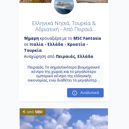
Ελληνικά Νησιά, Τουρκία &
Αδριατική - Από Πειραιά
(26MSC78)
9ήμερη
κρουαζιέρα με το
MSC Fantasia
σε
Ιταλία - Ελλάδα - Κροατία -
Τουρκία
Αναχώρηση από
Πειραιάς, Ελλάδα
Πειραιάς: Το σημαντικότερο βιομηχανικό
κέντρο της χώρας και το μεγαλύτερο
εμπορικό κέντρο της ελληνικής
οικονομίας, ενώ διαθέτει το μεγαλύτερο,
σε επιβατική κίνηση, λιμένα της Ευρώπης
συνδέοντας ακτοπλοϊκά την πρωτεύουσα
Αναλυτικά
με τα νησιά του Αιγαίου. Κουσάντασι Αρχ.
Έφεσος: Το λιμάνι για την επίσκεψη στην
Αρχαία Έφεσσο, ένα από τα μεγαλύτερα
υπαίθρια μουσεία στον κόσμο, η οποία
απέχει μόλις 19 χιλιόμετρα.
585
από
€
Κωνσταντινούπολη: Ιστορική, μοντέρνα,
παραδοσιακή, η Κωνσταντινούπολη είναι
πολλές πόλεις σε μια! Κέρκυρα: Ο τόπος
που φιλοξένησε τον Οδυσσέα, τον