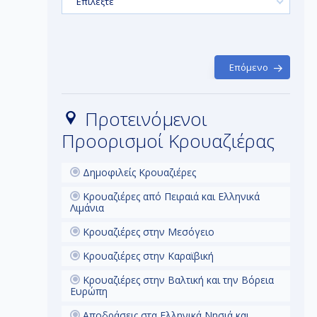
λίες με
Επιλέξτε
μ
ρυσόλευκη
.
π
π
Επόμενο
Προτεινόμενοι
Προορισμοί Κρουαζιέρας
Δημοφιλείς Κρουαζιέρες
Κρουαζιέρες από Πειραιά και Ελληνικά
Λιμάνια
Κρουαζιέρες στην Μεσόγειο
Κρουαζιέρες στην Καραϊβική
Κρουαζιέρες στην Βαλτική και την Βόρεια
Ευρώπη
Αποδράσεις στα Ελληνικά Νησιά και