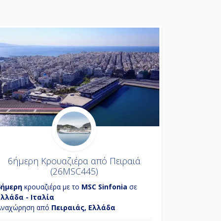
6ήμερη Κρουαζιέρα από Πειραιά
(26MSC445)
6ήμερη
κρουαζιέρα με το
MSC Sinfonia
σε
Ελλάδα - Ιταλία
Αναχώρηση από
Πειραιάς, Ελλάδα