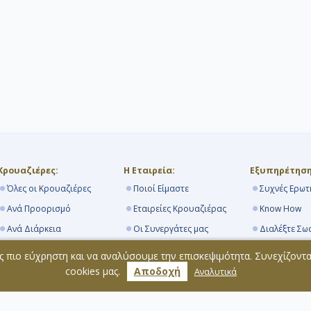
Κρουαζιέρες:
Η Εταιρεία:
Εξυπηρέτηση
Όλες οι Κρουαζιέρες
Ποιοί Είμαστε
Συχνές Ερωτ
Ανά Προορισμό
Εταιρείες Κρουαζιέρας
Know How
Ανά Διάρκεια
Οι Συνεργάτες μας
Διαλέξτε Σω
Από Πειραιά
Navihellas Blog
Τα Λιμάνια
ς πιο εύχρηστη και να αναλύσουμε την επισκεψιμότητα. Συνεχίζοντ
Κρουαζιερόπλοια
Επικοινωνία
Όροι Συμμε
cookies μας.
Αποδοχή
Αναλυτικά