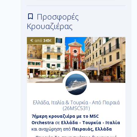
Προσφορές
Κρουαζιέρας
από
345
€
ιά - 7
Ελλάδα, Ιταλία & Τουρκία - Από Πειραιά
(26MSC531)
tyal
7ήμερη
κρουαζιέρα με το
MSC
7
ι
Orchestra
σε
Ελλάδα - Τουρκία - Ιταλία
E
δα
και αναχώρηση από
Πειραιάς, Ελλάδα
Γ
(