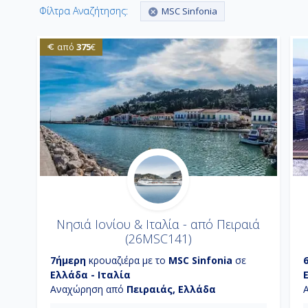
Φίλτρα Αναζήτησης:
MSC Sinfonia
375
από
€
Νησιά Ιονίου & Ιταλία - από Πειραιά
(26MSC141)
7ήμερη
κρουαζιέρα με το
MSC Sinfonia
σε
Ελλάδα - Ιταλία
Αναχώρηση από
Πειραιάς, Ελλάδα