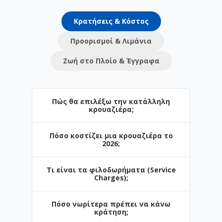
Κρατήσεις & Κόστος
Προορισμοί & Λιμάνια
Ζωή στο Πλοίο & Έγγραφα
Πώς θα επιλέξω την κατάλληλη
κρουαζιέρα;
Πόσο κοστίζει μια κρουαζιέρα το
Η επιλογή εξαρτάται από τον προορισμό
2026;
και το στυλ των διακοπών σας. Στο
Navihellas προσφέρουμε από σύντομες
Τι είναι τα φιλοδωρήματα (Service
3ήμερες αποδράσεις έως πολυήμερες
Οι τιμές ξεκινούν από μόλις €. Το
Charges);
κρουαζιέρες. Αν ταξιδεύετε πρώτη φορά,
κόστος επηρεάζεται από την περίοδο
το Αιγαίο είναι η ιδανική αρχή.
κράτησης, τον τύπο της καμπίνας και τις
Πόσο νωρίτερα πρέπει να κάνω
παροχές (π.χ. πακέτα ποτών).
Είναι μια ημερήσια χρέωση για το
κράτηση;
προσωπικό. Σε ορισμένες εταιρείες (π.χ.