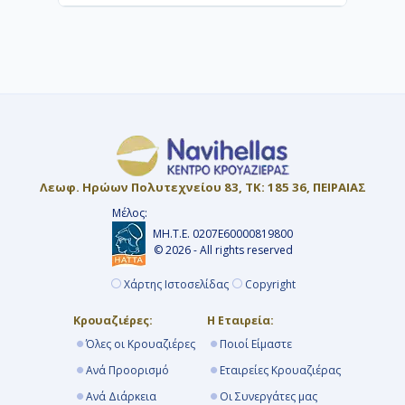
Celestyal) περιλαμβάνονται στην τιμή,
ενώ σε άλλες χρεώνονται στο τέλος.
Προτείνουμε 6 έως 9 μήνες νωρίτερα για
να προλάβετε τις Early Booking
προσφορές με εκπτώσεις έως και 40%.
Λεωφ. Ηρώων Πολυτεχνείου 83, ΤΚ: 185 36, ΠΕΙΡΑΙΑΣ
Μέλος:
ΜΗ.Τ.Ε. 0207Ε60000819800
© 2026 - All rights reserved
Χάρτης Ιστοσελίδας
Copyright
Κρουαζιέρες:
Η Εταιρεία:
Όλες οι Κρουαζιέρες
Ποιοί Είμαστε
Ανά Προορισμό
Εταιρείες Κρουαζιέρας
Ανά Διάρκεια
Οι Συνεργάτες μας