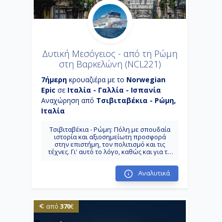
Δυτική Μεσόγειος - από τη Ρώμη
στη Βαρκελώνη (NCL221)
7ήμερη
κρουαζιέρα με το
Norwegian
Epic
σε
Ιταλία - Γαλλία - Ισπανία
Αναχώρηση από
Τσιβιταβέκια - Ρώμη,
Ιταλία
Τσιβιταβέκια - Ρώμη: Πόλη με σπουδαία
ιστορία και αξιοσημείωτη προσφορά
στην επιστήμη, τον πολιτισμό και τις
τέχνες. Γι' αυτό το λόγο, καθώς και για τα
πολυάριθμα και εξαιρετικής ομορφιάς
μνημεία της, της έχει αποδοθεί η
Αναλυτικά
προσωνυμία «η αιώνια πόλη»
Σαλέρνο: Μια πόλη μείγμα του
σύγχρονου κόσμου και της ιστορίας, είναι
πόλη και δήμος της Ιταλίας, στην
περιφέρεια της Καμπάνιας, πρωτεύουσα
370
από
€
της ομώνυμης επαρχίας.
Κατάνια (Σικελία): Με μακρά και