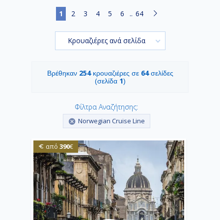
1
2
3
4
5
6
..
64
Κρουαζιέρες ανά σελίδα
254
64
Βρέθηκαν
κρουαζιέρες σε
σελίδες
1
(σελίδα
)
Φίλτρα Αναζήτησης:
Norwegian Cruise Line
390
από
€