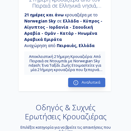
Πειραιά σε Ελληνικά νησιά,
Κύπρο, Αίγυπτο και Αραβική
21 ημέρες και άνω
κρουαζιέρα με το
Χερσόνησο
Norwegian Sky
σε
Ελλάδα - Κύπρος -
Αίγυπτος - Ιορδανία - Σαουδική
Αραβία - Ομάν - Κατάρ - Ηνωμένα
Αραβικά Εμιράτα
Αναχώρηση από
Πειραιάς, Ελλάδα
Αποκλειστική 21ήμερη Κρουαζιέρα: Από
Πειραιά σε Ντουμπάι με Norwegian Sky
ndash; Ένα Ταξίδι Ζωής Ετοιμαστείτε για
μία 21ήμερη κρουαζιέρα που ξεπερνά
κάθε φαντασία! Το Norwegian Sky σας
προσκαλεί σε ένα επικό θαλάσσιο ταξίδι
Αναλυτικά
που ξεκινά από τον ιστορικό Πειραιά ,
στην καρδιά της Ελλάδας, και σας
μεταφέρει στις εκθαμβωτικές ακτές του
Ντουμπάι στα Ηνωμένα Αραβικά Εμιράτα.
Αυτή η μοναδική διαδρομή συνδυάζει την
Οδηγός & Συχνές
αρχαία ιστορία της Μεσογείου με τα
εντυπωσιακά τοπία της Ερυθράς
Θάλασσας και τη σύγχρονη
Ερωτήσεις Κρουαζιέρας
μεγαλοπρέπεια του Αραβικού Κόλπου.
Μία Εμπειρία Πέρα Από τα Συνηθισμένα:
Οι Προορισμοί Αυτή η πολυτελής
Επιλέξτε κατηγορία για να βρείτε τις απαντήσεις που