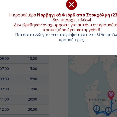
Η κρουαζιέρα
Νορβηγικά Φιόρδ από Στοκχόλμη (2
δεν υπάρχει πλέον!
ΧΑΡΤΗΣ ΚΡΟΥΑΖΙΕΡ
Δεν βρέθηκαν αναχωρήσεις για αυτήν την κρουαζιέ
κρουαζιέρα έχει καταργηθεί!
Πατήστε εδώ για να επιστρέψετε στην σελίδα με όλ
ΑΦΙΞΗ
ΑΝΑΧΩΡΗΣΗ
κρουαζιέρες
.
+
ιβίβαση
16:00
−
09:00
18:00
07:00
15:00
09:30
15:00
07:00
17:00
11:00
20:00
12:00
20:00