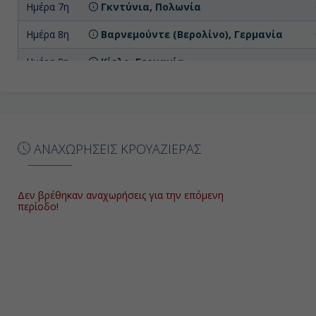
Ημέρα 7η
Γκντύνια, Πολωνία
Ημέρα 8η
Βαρνεμούντε (Βερολίνο), Γερμανία
Ημέρα 9η
Κίελο, Γερμανία
Ημέρα
Κοπεγχάγη, Δανία
10η
ΑΝΑΧΩΡΗΣΕΙΣ ΚΡΟΥΑΖΙΕΡΑΣ
Δεν βρέθηκαν αναχωρήσεις για την επόμενη
περίοδο!