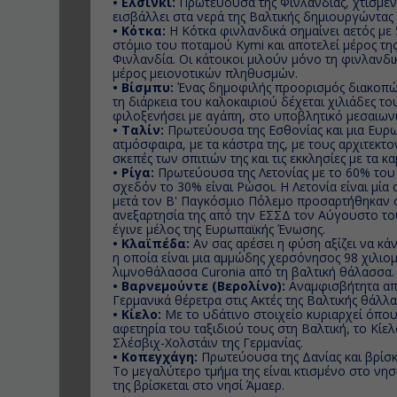
• Ελσίνκι:
Πρωτεύουσα της Φινλανδίας, χτισμέν
εισβάλλει στα νερά της Βαλτικής δημιουργώντας
• Κότκα:
Η Κότκα φινλανδικά σημαίνει αετός με 
στόμιο του ποταμού Kymi και αποτελεί μέρος τη
Φινλανδία. Οι κάτοικοι μιλούν μόνο τη φινλανδικ
μέρος μειονοτικών πληθυσμών.
• Βίσμπυ:
Ένας δημοφιλής προορισμός διακοπώ
τη διάρκεια του καλοκαιριού δέχεται χιλιάδες το
φιλοξενήσει με αγάπη, στο υποβλητικό μεσαιωνι
• Ταλίν:
Πρωτεύουσα της Εσθονίας και μια Ευρ
ατμόσφαιρα, με τα κάστρα της, με τους αρχιτεκτ
σκεπές των σπιτιών της και τις εκκλησίες με τα κ
• Ρίγα:
Πρωτεύουσα της Λετονίας με το 60% του
σχεδόν το 30% είναι Ρώσοι. Η Λετονία είναι μία 
μετά τον Β' Παγκόσμιο Πόλεμο προσαρτήθηκαν σ
ανεξαρτησία της από την ΕΣΣΔ τον Αύγουστο το
έγινε μέλος της Ευρωπαϊκής Ένωσης.
• Κλαϊπέδα:
Αν σας αρέσει η φύση αξίζει να κάν
η οποία είναι μια αμμώδης χερσόνησος 98 χιλιο
λιμνοθάλασσα Curonia από τη βαλτική θάλασσα.
• Βαρνεμούντε (Βερολίνο):
Αναμφισβήτητα απ
Γερμανικά θέρετρα στις Ακτές της Βαλτικής θάλλ
• Κίελο:
Με το υδάτινο στοιχείο κυριαρχεί όπου 
αφετηρία του ταξιδιού τους στη Βαλτική, το Κίε
Σλέσβιχ-Χολστάιν της Γερμανίας.
• Κοπεγχάγη:
Πρωτεύουσα της Δανίας και βρίσκ
Το μεγαλύτερο τμήμα της είναι κτισμένο στο νησ
της βρίσκεται στο νησί Άμαερ.