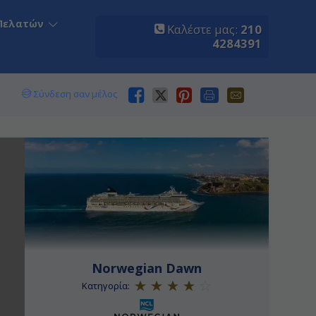
Πελατών
Καλέστε μας:
210
4284391
Σύνδεση σαν μέλος
Norwegian Dawn
Κατηγορία: