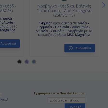
ά Φιόρδ -
Νορβηγικά Φιόρδ και Βαλτικές
6MSC48)
Πρωτεύουσες - Από Κοπεγχάγη
(26MSC119)
σε
Δανία -
 Πολωνία -
14ήμερη
κρουαζιέρα σε
Δανία -
ουηδία
με το
Γερμανία - Πολωνία - Λιθουανία -
Magnifica
Λετονία - Σουηδία - Νορβηγία
με το
κρουαζιερόπλοιο
MSC Magnifica
Αναλυτικά
Αναλυτικά
:
Εγγραφείτε στο Newsletter μας:
ήσεις!
Εγγραφή