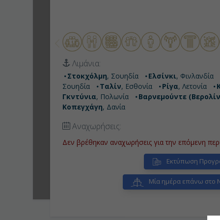
Λιμάνια:
Στοκχόλμη
, Σουηδία
Ελσίνκι
, Φινλανδία
Σουηδία
Ταλίν
, Εσθονία
Ρίγα
, Λετονία
Γκντύνια
, Πολωνία
Βαρνεμούντε (Βερολίν
Κοπεγχάγη
, Δανία
Αναχωρήσεις:
Δεν βρέθηκαν αναχωρήσεις για την επόμενη περ
Εκτύπωση Προγρ
Μία ημέρα επάνω στο 