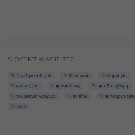
ΣΧΕΤΙΚΕΣ ΑΝΑΖΗΤΗΣΕΙΣ
Νορβηγικά Φιόρδ
Φινλανδία
Νορβηγία
κρουαζιέρα
κρουαζιερες
από Στοκχόλμη
τουριστικό γραφείο
εν πλω
norwegian daw
2023