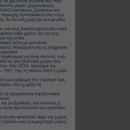
η σε μια στενή γλώσσα γης, που
 πολλές μικρές χερσονήσους.
54.802 κατοίκους, βρίσκεται στο
ς περιοχής Kymenlaakso στη νότια
ή, αν και στη χώρα ζει ένα μεγάλο
ν για τους Σκανδιναβούς,που κατά
υρίστες κάθε χρόνο για να τους
κό της τοπίο.
ωπαική πόλη με μοναδική
ονικούς θησαυρούς και τις επίχρυσες
αμπαναρία.
 πληθυσμού να είναι Λετονοί, ενώ
από τις τρεις βαλτικές χώρες που
την τότε ΕΣΣΔ. Aπέκτησε την
υ 1991. Την 1η Μαΐου 2004 η χώρα
ετε μια εκδρομή στο Curonian Spit,
μέτρων που χωρίζει τη
ό τα ομορφότερα παραδοσιακά
ασσας.
και αν βρεθείτε, για πολλούς η
λο είναι πρωτεύουσα του κρατιδίου
εται στο ανατολικό άκρο της χώρας.
ί Σγιέλαν ενώ ένα μικρότερο μέρος