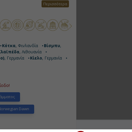
Περισσότερα
Κότκα
, Φινλανδία
Βίσμπυ
,
Κλαϊπέδα
, Λιθουανία
ο)
, Γερμανία
Κίελο
, Γερμανία
ίοδο!
άμματος
Norwegian Dawn