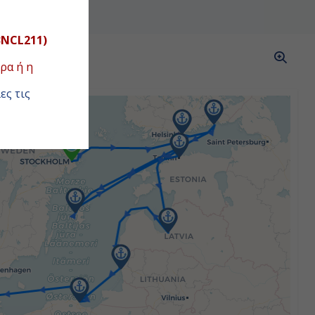
3NCL211)
ΑΣ
ρα ή η
ες τις