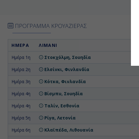
ΠΡΟΓΡΑΜΜΑ ΚΡΟΥΑΖΙΕΡΑΣ
ΗΜΕΡΑ
ΛΙΜΑΝΙ
Ημέρα 1η
Στοκχόλμη, Σουηδία
Επ
Ημέρα 2η
Ελσίνκι, Φινλανδία
Ημέρα 3η
Κότκα, Φινλανδία
Ημέρα 4η
Βίσμπυ, Σουηδία
Ημέρα 4η
Ταλίν, Εσθονία
Ημέρα 5η
Ρίγα, Λετονία
Ημέρα 6η
Κλαϊπέδα, Λιθουανία