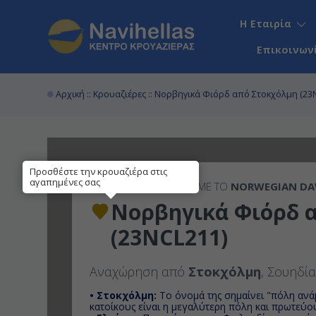
Η Εταιρία
Επικοινων
Αρχική
::
Κρουαζιέρες
:: Νορβηγικά Φιόρδ από Στοκχόλμη (23
Προσθέστε την κρουαζιέρα στις
αγαπημένες σας
7ΉΜΕΡΗ
ΚΡΟΥΑΖΙΕΡΑ ΜΕ ΤΟ
NORWEGIAN D
Νορβηγικά Φιόρδ 
(23NCL211)
Αναχώρηση από
Στοκχόλμη
, Σουηδί
• Στοκχόλμη:
To όνομά της σημαίνει "πόλη ανάμ
κατοίκους είναι η μεγαλύτερη πόλη και πρωτεύο