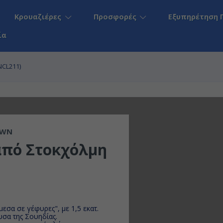
Κρουαζιέρες
Προσφορές
Εξυπηρέτηση 
ία
NCL211)
AWN
από Στοκχόλμη
α
εσα σε γέφυρες", με 1,5 εκατ.
υσα της Σουηδίας.