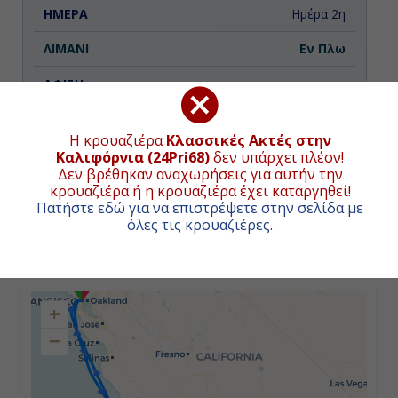
Ημέρα 2η
Εν Πλω
-
-
Η κρουαζιέρα
Κλασσικές Ακτές στην
Καλιφόρνια (24Pri68)
δεν υπάρχει πλέον!
Δεν βρέθηκαν αναχωρήσεις για αυτήν την
Ημέρα 3η
κρουαζιέρα ή η κρουαζιέρα έχει καταργηθεί!
ΧΑΡΤΗΣ ΚΡΟΥΑΖΙΕΡΑΣ
Πατήστε εδώ για να επιστρέψετε στην σελίδα με
Σάντα Μπάρμπαρα, Η.Π.Α.
όλες τις κρουαζιέρες
.
07:00
Συνολική απόσταση κρουαζιέρας:
1049
ναυτικά μίλια
(1943χλμ.)
18:00
+
−
Ημέρα 4η
Λος Άντζελες (Καλιφόρνια), Η.Π.Α.