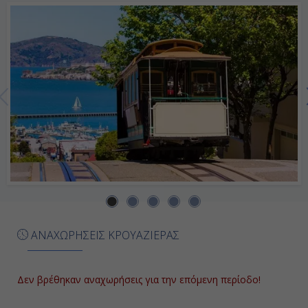
Ημέρα 7η
Εν Πλω
-
-
Ημέρα 8η
Σαν Φραντσίσκο (Καλιφόρνια),
Η.Π.Α.
ΑΝΑΧΩΡΗΣΕΙΣ ΚΡΟΥΑΖΙΕΡΑΣ
07:00
-
Δεν βρέθηκαν αναχωρήσεις για την επόμενη περίοδο!