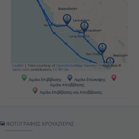
07:00
19:00
Ημέρα 5η
Σαν Ντιέγκο (Καλιφόρνια), Η.Π.Α.
Leaflet
|
Tiles courtesy of
OpenStreetMap Sweden
— Map data ©
08:00
carto.com
contributors,
CC-BY-SA
22:00
Λιμάνι Επιβίβασης
Λιμάνι Επίσκεψης
Λιμάνι Αποβίβασης
Λιμάνι Επιβίβασης και Αποβίβασης
Ημέρα 6η
Ενσενάντα , Μεξικό
ΦΩΤΟΓΡΑΦΙΕΣ ΚΡΟΥΑΖΙΕΡΑΣ
08:00
17:00