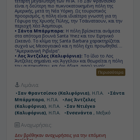
τέταρτη μεγαλύτερη των ΗΠΑ. Το Σαν Φρανσίσκο
είναι η δεύτερη πιο πυκνοκατοικημένη πόλη της
Αμερικής, μετά τη Νέα Υόρκη. Ως τουριστικός
προορισμός, η πόλη είναι ιδιαίτερα γνωστή για τη
Γέφυρα της Χρυσής Πύλης, την Τσάιναταουν, και την
περιοχή Χέιτ-Άσμπουρι.
• Σάντα Μπάρμπαρα:
Η πόλη βρίσκεται ανάμεσα
στα απότομα βουνά Santa Ynez και τον Ειρηνικό
Ωκεανό. Το κλίμα της Santa Barbara χαρακτηρίζεται
συχνά ως Μεσογειακό και η πόλη έχει προωθηθεί ως
"Αμερικανική Ριβιέρα".
• Λος Άντζελες (Καλιφόρνια):
Το ίδιο το Λος
Άντζελες σημαίνει «οι Άγγελοι» και θεωρείται η πόλη
του αυτοκινήτου, και όχι άδικα, αφού χωρίς
αυτοκίνητο δεν πας πουθενά.
Περισσότερα
• Σαν Ντιέγκο (Καλιφόρνια):
Στις ακτές του
Ειρηνικού είναι μία από τις μεγαλύτερες πόλεις της
Λιμάνια:
Καλιφόρνια είναι το Σαν Ντιέγκο. Η πολιτεία της
Καλιφόρνια είναι η μεγαλύτερη σε πληθυσμό των
Σαν Φραντσίσκο (Καλιφόρνια)
, Η.Π.Α.
Σάντα
ΗΠΑ και μία από τις πλουσιότερες της χώρας, έδρα
Μπάρμπαρα
, Η.Π.Α.
Λος Άντζελες
πολλών πολυεθνικών εταιρειών.
• Ενσενάντα :
Καλωσορίσατε στην 'Σταχτοπούτα
(Καλιφόρνια)
, Η.Π.Α.
Σαν Ντιέγκο
του Ειρηνικού', την Ensenada, μια παραθαλάσσια
(Καλιφόρνια)
, Η.Π.Α.
Ενσενάντα
, Μεξικό
πόλη στο Μεξικό, την τρίτη μεγαλύτερη στην Μπάχα
Καλιφόρνια.
Αναχωρήσεις:
Δεν βρέθηκαν αναχωρήσεις για την επόμενη