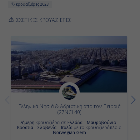
κρουαζιέρες 2023
18:00
ΣΧΕΤΙΚΕΣ ΚΡΟΥΑΖΙΕΡΕΣ
Ημέρα 12η
Χανιά, Ελλάδα
08:00
17:00
Ημέρα 13η
Κατάκολο (Αρχ. Ολυμπία), Ελλάδα
Ελληνικά Νησιά & Αδριατική από τον Πειραιά
(27NCL40)
08:00
7ήμερη
κρουαζιέρα σε
Ελλάδα - Μαυροβούνιο -
Κροατία - Σλοβενία - Ιταλία
με το κρουαζιερόπλοιο
16:00
Norwegian Gem