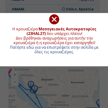
Σπλιτ, Κροατία
10:00
23:00
Η κρουαζιέρα
Μεσογειακές Αυτοκρατορίες
(23HAL27)
δεν υπάρχει πλέον!
Δεν βρέθηκαν αναχωρήσεις για αυτήν την
κρουαζιέρα ή η κρουαζιέρα έχει καταργηθεί!
Ημέρα 3η
Πατήστε εδώ για να επιστρέψετε στην σελίδα με
όλες τις κρουαζιέρες
.
Κόρτσουλα, Κροατία
ΧΑΡΤΗΣ ΚΡΟΥΑΖΙΕΡΑΣ
08:00
+
17:00
−
Ημέρα 4η
Εν Πλω