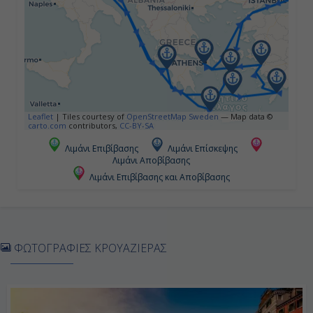
-
-
Ημέρα 5η
Σαντορίνη, Ελλάδα
Leaflet
|
Tiles courtesy of
OpenStreetMap Sweden
— Map data ©
carto.com
contributors,
CC-BY-SA
08:00
Λιμάνι Επιβίβασης
Λιμάνι Επίσκεψης
Λιμάνι Αποβίβασης
20:00
Λιμάνι Επιβίβασης και Αποβίβασης
Ημέρα 6η
Ρόδος, Ελλάδα
ΦΩΤΟΓΡΑΦΙΕΣ ΚΡΟΥΑΖΙΕΡΑΣ
08:00
18:00