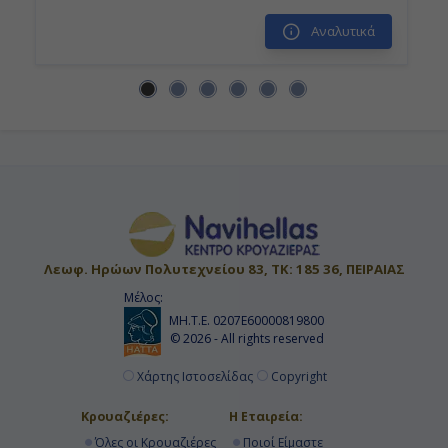
Αναλυτικά
Ημέρα 14η
Εν Πλω
-
-
Ημέρα 15η
Βενετία, Ιταλία
Λεωφ. Ηρώων Πολυτεχνείου 83, ΤΚ: 185 36, ΠΕΙΡΑΙΑΣ
Μέλος:
07:00
ΜΗ.Τ.Ε. 0207Ε60000819800
© 2026 - All rights reserved
Αποβίβαση
Χάρτης Ιστοσελίδας
Copyright
Κρουαζιέρες:
Η Εταιρεία:
Όλες οι Κρουαζιέρες
Ποιοί Είμαστε