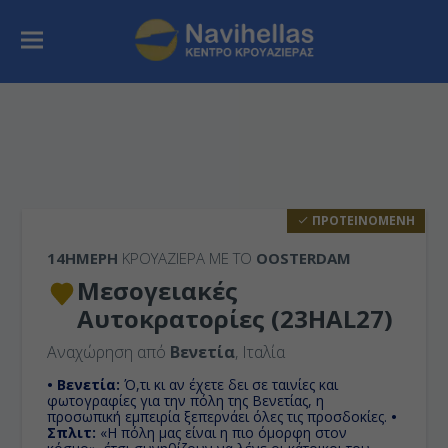
ΠΡΟΤΕΙΝΟΜΕΝΗ
14ΉΜΕΡΗ
ΚΡΟΥΑΖΙΕΡΑ ΜΕ ΤΟ
OOSTERDAM
Μεσογειακές
Αυτοκρατορίες (23HAL27)
Αναχώρηση από
Βενετία
, Ιταλία
• Βενετία:
Ό,τι κι αν έχετε δει σε ταινίες και
φωτογραφίες για την πόλη της Βενετίας, η
προσωπική εμπειρία ξεπερνάει όλες τις προσδοκίες.
•
Σπλιτ:
«Η πόλη μας είναι η πιο όμορφη στον