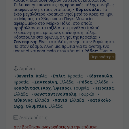
κόσμο», έτσι συνηθίζουν να λένε οι κάτοικοι του
Σπλιτ και οι επισκέπτες της κροατικής πόλης συνήθως
συμφωνούν με τους ντόπιους.
• Κόρτσουλα:
Το
έκτο μεγαλύτερο κροατικό νησί μετά το Κρες, το Κρκ,
το Μπρατς, το Χβαρ και το Παγκ. Μουσείο
αφιερωμένο στο Μάρκο Πόλο, στο οποίο
προβάλλονται τα ταξίδια του μεγάλου Ιταλού
εξερευνητή και εμπόρου, απέκτησε η πόλη
Κόρτσουλα στο ομώνυμο νησί της Κροατίας.
•
Σαντορίνη:
Είναι το καλύτερο νησί στην Ευρώπη και
4ο στον κόσμο. Άλλη μια πρωτιά για το αγαπημένο
μας νησί και κορυφαίο στον κόσμο!
• Ρόδος:
Είναι ο
κυριότερος μαγνήτης μαζικού τουρισμού στην
Περισσότερα
Ελλάδα. Μια πόλη απο το παρελθόν μέσα στην Ρόδο,
καθώς ένα από τα σημαντικότερα αξιοθέατα του
Λιμάνια:
νησιού είναι η Μεσαιωνική Πόλη, που αποτελεί
Μνημείο Παγκόσμιας Κληρονομιάς και
Βενετία
, Ιταλία
Σπλιτ
, Κροατία
Κόρτσουλα
,
περιλαμβάνεται στον κατάλογο της UNESCO.
•
Κροατία
Σαντορίνη
, Ελλάδα
Ρόδος
, Ελλάδα
Κουσάντασι (Αρχ. Έφεσος):
Το λιμάνι για την
επίσκεψη στην Αρχαία Έφεσσο, ένα από τα
Κουσάντασι (Αρχ. Έφεσος)
, Τουρκία
Πειραιάς
,
μεγαλύτερα υπαίθρια μουσεία στον κόσμο, η οποία
Ελλάδα
Κωνσταντινούπολη
, Τουρκία
απέχει μόλις 19 χιλιόμετρα.
• Πειραιάς:
Το
Μύκονος
, Ελλάδα
Χανιά
, Ελλάδα
Κατάκολο
σημαντικότερο βιομηχανικό κέντρο της χώρας και το
μεγαλύτερο εμπορικό κέντρο της ελληνικής
(Αρχ. Ολυμπία)
, Ελλάδα
οικονομίας, ενώ διαθέτει το μεγαλύτερο, σε
επιβατική κίνηση, λιμένα της Ευρώπης συνδέοντας
Αναχωρήσεις:
ακτοπλοϊκά την πρωτεύουσα με τα νησιά του
Αιγαίου.
• Κωνσταντινούπολη:
Ιστορική,
Δεν βρέθηκαν αναχωρήσεις για την επόμενη