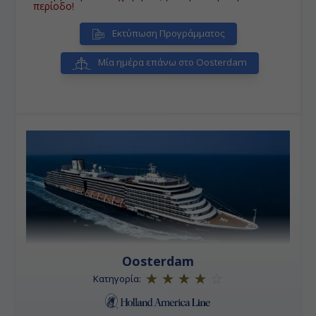
μοντέρνα, παραδοσιακή, η Κωνσταντινούπολη είναι
περίοδο!
πολλές πόλεις σε μια!
• Μύκονος:
Το νησί των
ανέμων, της διασκέδασης και του διεθνούς Jet Set.
•
Εκτύπωση Προγράμματος
Χανιά:
Βομβαρδίστηκε και κάηκε αρκετές φορές στη
μακρόχρονη ιστορία της, η παλιά πόλη των Χανίων
θεωρείται από τις ομορφότερες πόλεις της
Μία ημέρα επάνω στο Oosterdam
Μεσογείου (η "Βενετία της Ανατολής"). Σε διάφορα
σημεία ο ταξιδιώτης μπορεί να συναντήσει δείγματα
όλων των πολιτισμών που πέρασαν από αυτήν.
•
Κατάκολο (Αρχ. Ολυμπία):
Παραλιακή κωμόπολη,
με φυσικές ομορφιές και σε μικρή απόσταση από την
Αρχαία Ολυμπία, όπου γίνονταν οι Ολυμπιακοί
αγώνες στην αρχαιότητα.
Oosterdam
Κατηγορία: