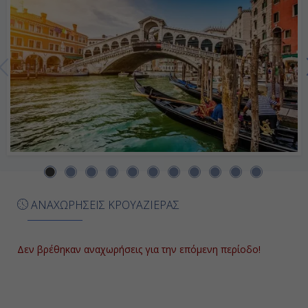
Ημέρα 7η
Κουσάντασι (Αρχ. Έφεσος), Τουρκία
07:00
19:00
Ημέρα 8η
Πειραιάς, Ελλάδα
ΑΝΑΧΩΡΗΣΕΙΣ ΚΡΟΥΑΖΙΕΡΑΣ
07:00
17:00
Δεν βρέθηκαν αναχωρήσεις για την επόμενη περίοδο!
Ημέρα 9η