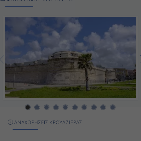
Αίγυπτος
05:00
20:00
Ημέρα 7η
Εν Πλω
-
-
Ημέρα 8η
ΑΝΑΧΩΡΗΣΕΙΣ ΚΡΟΥΑΖΙΕΡΑΣ
Κουσάντασι (Αρχ. Έφεσος), Τουρκία
07:00