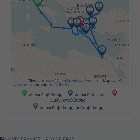
Ημέρα 4η
Ναύπλιο, Ελλάδα
08:00
17:00
Ημέρα 5η
Εν Πλω
Leaflet
|
Tiles courtesy of
OpenStreetMap Sweden
— Map data ©
carto.com
contributors,
CC-BY-SA
-
Λιμάνι Επιβίβασης
Λιμάνι Επίσκεψης
Λιμάνι Αποβίβασης
-
Λιμάνι Επιβίβασης και Αποβίβασης
Ημέρα 6η
Αλεξάνδρεια ( Κάϊρο - Πυραμίδες ),
ΦΩΤΟΓΡΑΦΙΕΣ ΚΡΟΥΑΖΙΕΡΑΣ