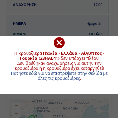
17:00
Ημέρα 2η
Εν Πλω
-
Η κρουαζιέρα
Ιταλία - Ελλάδα - Αίγυπτος -
-
Τουρκία (23HAL41)
δεν υπάρχει πλέον!
Δεν βρέθηκαν αναχωρήσεις για αυτήν την
κρουαζιέρα ή η κρουαζιέρα έχει καταργηθεί!
Πατήστε εδώ για να επιστρέψετε στην σελίδα με
Ημέρα 3η
όλες τις κρουαζιέρες
.
Κατάκολο (Αρχ. Ολυμπία), Ελλάδα
ΧΑΡΤΗΣ ΚΡΟΥΑΖΙΕΡΑΣ
08:00
+
17:00
−