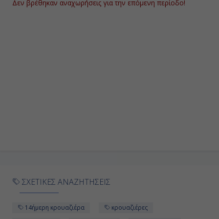
Δεν βρέθηκαν αναχωρήσεις για την επόμενη περίοδο!
19:00
Ημέρα 9η
Εν Πλώ στα Δαρδανέλια, Τουρκία
-
-
Ημέρα 10η
Κωνσταντινούπολη, Τουρκία
07:00
ΣΧΕΤΙΚΕΣ ΑΝΑΖΗΤΗΣΕΙΣ
Διακτέρευση
14ήμερη κρουαζιέρα
κρουαζιέρες