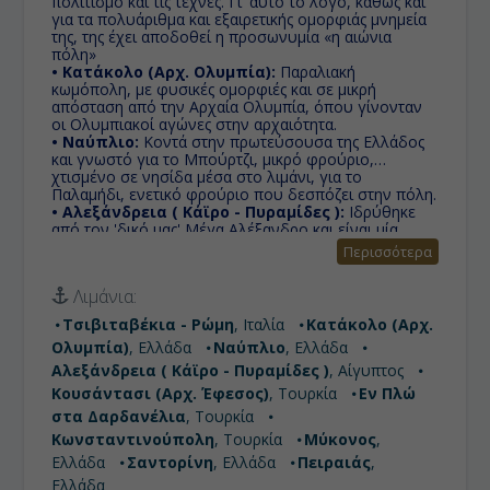
πολιτισμό και τις τέχνες. Γι' αυτό το λόγο, καθώς και
για τα πολυάριθμα και εξαιρετικής ομορφιάς μνημεία
της, της έχει αποδοθεί η προσωνυμία «η αιώνια
πόλη»
• Κατάκολο (Αρχ. Ολυμπία):
Παραλιακή
κωμόπολη, με φυσικές ομορφιές και σε μικρή
απόσταση από την Αρχαία Ολυμπία, όπου γίνονταν
οι Ολυμπιακοί αγώνες στην αρχαιότητα.
• Ναύπλιο:
Κοντά στην πρωτεύσουσα της Ελλάδος
και γνωστό για το Μπούρτζι, μικρό φρούριο,
χτισμένο σε νησίδα μέσα στο λιμάνι, για το
Παλαμήδι, ενετικό φρούριο που δεσπόζει στην πόλη.
• Αλεξάνδρεια ( Κάϊρο - Πυραμίδες ):
Ιδρύθηκε
από τον 'δικό μας' Μέγα Αλέξανδρο και είναι μία
πόλη σταυροδρόμι πολιτισμών που χαρακτηρίστηκε
Περισσότερα
ως ο φάρος της διανόησης για την Μέση Ανατολή.
• Κουσάντασι (Αρχ. Έφεσος):
Το λιμάνι για την
Λιμάνια:
επίσκεψη στην Αρχαία Έφεσσο, ένα από τα
μεγαλύτερα υπαίθρια μουσεία στον κόσμο, η οποία
Τσιβιταβέκια - Ρώμη
, Ιταλία
Κατάκολο (Αρχ.
απέχει μόλις 19 χιλιόμετρα.
Ολυμπία)
, Ελλάδα
Ναύπλιο
, Ελλάδα
• Εν Πλώ στα Δαρδανέλια:
Γνωστά ως
Ελλήσποντος, αποτελούν ένα στενό θαλάσσιο
Αλεξάνδρεια ( Κάϊρο - Πυραμίδες )
, Αίγυπτος
πέρασμα στη βορειοδυτική Τουρκία που συνδέει το
Κουσάντασι (Αρχ. Έφεσος)
, Τουρκία
Εν Πλώ
Αιγαίο πέλαγος με την Προποντίδα.
στα Δαρδανέλια
, Τουρκία
• Κωνσταντινούπολη:
Ιστορική, μοντέρνα,
παραδοσιακή, η Κωνσταντινούπολη είναι πολλές
Κωνσταντινούπολη
, Τουρκία
Μύκονος
,
πόλεις σε μια!
Ελλάδα
Σαντορίνη
, Ελλάδα
Πειραιάς
,
• Μύκονος:
Το νησί των ανέμων, της διασκέδασης
Ελλάδα