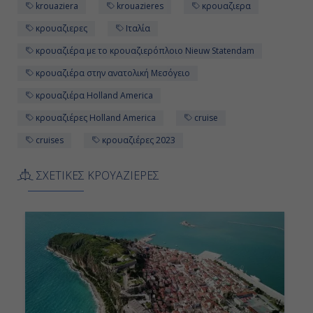
krouaziera
krouazieres
κρουαζιερα
Ημέρα 11η
κρουαζιερες
Ιταλία
Κωνσταντινούπολη, Τουρκία
κρουαζιέρα με το κρουαζιερόπλοιο Nieuw Statendam
-
κρουαζιέρα στην ανατολική Μεσόγειο
κρουαζιέρα Holland America
16:00
κρουαζιέρες Holland America
cruise
cruises
κρουαζιέρες 2023
Ημέρα 12η
ΣΧΕΤΙΚΕΣ ΚΡΟΥΑΖΙΕΡΕΣ
Μύκονος, Ελλάδα
12:00
23:00
Ημέρα 13η
Σαντορίνη, Ελλάδα