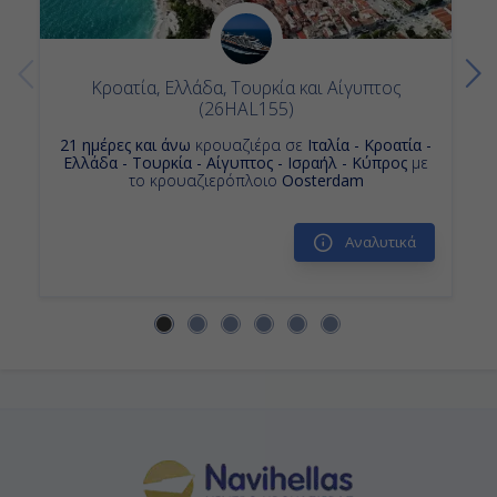
07:00
23:00
Κροατία, Ελλάδα, Τουρκία και Αίγυπτος
(26HAL155)
21 ημέρες και άνω
κρουαζιέρα σε
Ιταλία - Κροατία -
Ημέρα 14η
Ελλάδα - Τουρκία - Αίγυπτος - Ισραήλ - Κύπρος
με
το κρουαζιερόπλοιο
Oosterdam
Πειραιάς, Ελλάδα
Αναλυτικά
07:00
Διακτέρευση
Ημέρα 15η
Πειραιάς, Ελλάδα
-