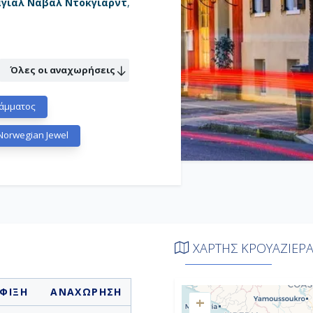
γιαλ Νάβαλ Ντόκγιαρντ
,
Όλες οι αναχωρήσεις
άμματος
orwegian Jewel
ΧΑΡΤΗΣ ΚΡΟΥΑΖΙΕΡ
ΦΙΞΗ
ΑΝΑΧΩΡΗΣΗ
+