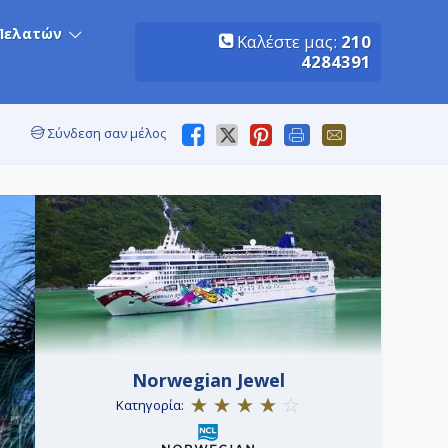
Πελατών
Καλέστε μας:
210
4284391
Σύνδεση σαν μέλος
Norwegian Jewel
Κατηγορία: