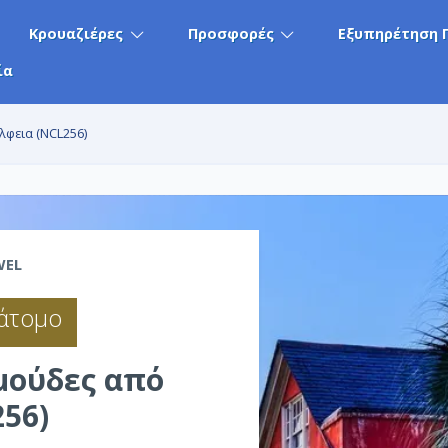
Κρουαζιέρες
Προσφορές
Εξυπηρέτηση 
ία
λφεια (NCL256)
WEL
 άτομο
μούδες από
56)