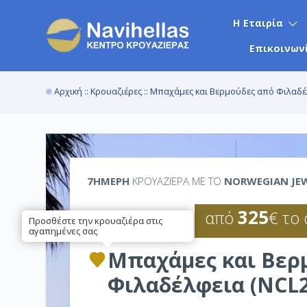
Η Εταιρία
Επικοινων
Αρχική
::
Κρουαζιέρες
:: Μπαχάμες και Βερμούδες από Φιλαδέ
7ΉΜΕΡΗ
ΚΡΟΥΑΖΙΕΡΑ ΜΕ ΤΟ
NORWEGIAN JE
325
από
€ το
Προσθέστε την κρουαζιέρα στις
αγαπημένες σας
Μπαχάμες και Βερ
Φιλαδέλφεια (NCL2