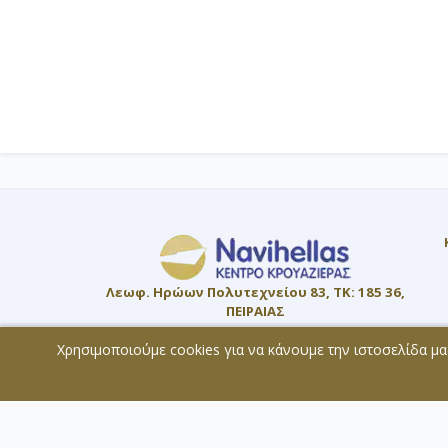
Λεωφ. Ηρώων Πολυτεχνείου 83, ΤΚ: 185 36,
ΠΕΙΡΑΙΑΣ
Μέλος:
Χρησιμοποιούμε cookies για να κάνουμε την ιστοσελίδα μα
ΜΗ.Τ.Ε. 0207Ε60000819800
© 2026 - All rights reserved
Χάρτης Ιστοσελίδας
Copyright