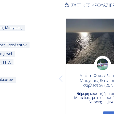
ΣΧΕΤΙΚΕΣ ΚΡΟΥΑΖΙΕ
ρες Μπαχαμες
ρες Τσαρλεστον
n Jewel
 Η Π Α
Από τη Φιλαδέλφει
ρλεστον
Μπαχάμες & το Ισ
Τσάρλεστον (26N
9ήμερη
κρουαζιέρα σ
Μπαχάμες
με το κρουαζ
Norwegian Jew