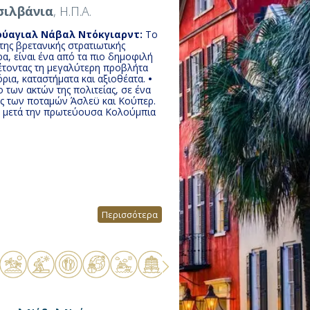
σιλβάνια
, Η.Π.Α.
ούαγιαλ Νάβαλ Ντόκγιαρντ:
Το
ης βρετανικής στρατιωτικής
α, είναι ένα από τα πιο δημοφιλή
θέτοντας τη μεγαλύτερη προβλήτα
ρια, καταστήματα και αξιοθέατα.
•
 των ακτών της πολιτείας, σε ένα
ές των ποταμών Άσλεϋ και Κούπερ.
ας μετά την πρωτεύουσα Κολούμπια
Περισσότερα