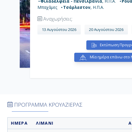
Φιλαδέλφεια - Πενσιλβάνια
, Η.Π.Α.
Ρούα
Μπαχάμες
Τσάρλεστον
, Η.Π.Α.
Αναχωρήσεις:
13 Αυγούστου 2026
20 Αυγούστου 2026
Εκτύπωση Προγρ
Μία ημέρα επάνω στο N
ΠΡΟΓΡΑΜΜΑ ΚΡΟΥΑΖΙΕΡΑΣ
ΗΜΕΡΑ
ΛΙΜΑΝΙ
Α