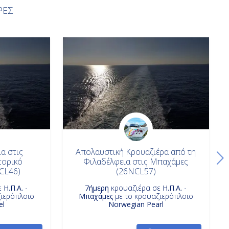
ΡΕΣ
α στις
Απολαυστική Κρουαζιέρα από τη
τορικό
Φιλαδέλφεια στις Μπαχάμες
CL46)
(26NCL57)
ε
Η.Π.Α. -
7ήμερη
κρουαζιέρα σε
Η.Π.Α. -
ιερόπλοιο
Μπαχάμες
με το κρουαζιερόπλοιο
el
Norwegian Pearl