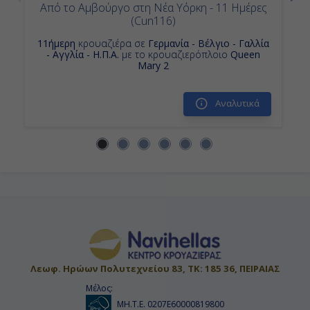
Από το Αμβούργο στη Νέα Υόρκη - 11 Ημέρες
(Cun116)
11ήμερη
κρουαζιέρα σε
Γερμανία - Βέλγιο - Γαλλία
- Αγγλία - Η.Π.Α.
με το κρουαζιερόπλοιο
Queen
Mary 2
Αναλυτικά
Λεωφ. Ηρώων Πολυτεχνείου 83, ΤΚ: 185 36, ΠΕΙΡΑΙΑΣ
Μέλος:
ΜΗ.Τ.Ε. 0207Ε60000819800