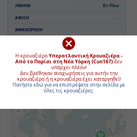
Εν Πλω
-
-
Ημέρα 3η
Η κρουαζιέρα
Υπερατλαντική Κρουαζιέρα -
Από το Παρίσι στη Νέα Υόρκη (Cun167)
δεν
Εν Πλω
ΧΑΡΤΗΣ ΚΡΟΥΑΖΙΕΡΑΣ
υπάρχει πλέον!
Δεν βρέθηκαν αναχωρήσεις για αυτήν την
-
κρουαζιέρα ή η κρουαζιέρα έχει καταργηθεί!
Συνολική απόσταση κρουαζιέρας:
3098
ναυτικά μίλια
Πατήστε εδώ για να επιστρέψετε στην σελίδα με
(5738χλμ.)
-
όλες τις κρουαζιέρες
.
+
−
Ημέρα 4η
Εν Πλω
-