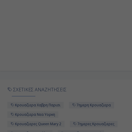
ΣΧΕΤΙΚΕΣ ΑΝΑΖΗΤΗΣΕΙΣ
Κρουαζιερα Χαβρη Παρισι
7ημερη Κρουαζιερα
Κρουαζιερα Νεα Υορκη
Κρουαζιερες Queen Mary 2
7ημερες Κρουαζιερες