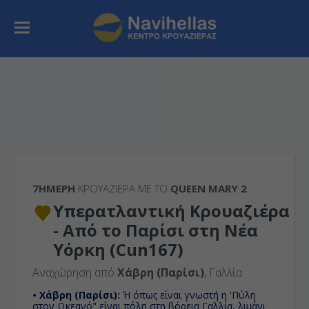
7ΉΜΕΡΗ
ΚΡΟΥΑΖΙΕΡΑ ΜΕ ΤΟ
QUEEN MARY 2
Υπερατλαντική Κρουαζιέρα
- Από το Παρίσι στη Νέα
Υόρκη (Cun167)
Αναχώρηση από
Χάβρη (Παρίσι)
, Γαλλία
• Χάβρη (Παρίσι):
Ή όπως είναι γνωστή η 'Πύλη
στον Ωκεανό" είναι πόλη στη βόρεια Γαλλία, λιμάνι