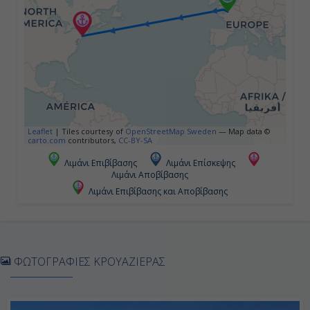
-
Ημέρα 5η
Εν Πλω
-
Leaflet
|
Tiles courtesy of
OpenStreetMap Sweden
— Map data ©
carto.com
contributors,
CC-BY-SA
-
Λιμάνι Επιβίβασης
Λιμάνι Επίσκεψης
Λιμάνι Αποβίβασης
Λιμάνι Επιβίβασης και Αποβίβασης
Ημέρα 6η
Εν Πλω
-
ΦΩΤΟΓΡΑΦΙΕΣ ΚΡΟΥΑΖΙΕΡΑΣ
-