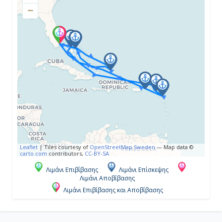
−
Ημέρα 4η
Εν Πλω
-
-
Ημέρα 5η
Όσεαν Κέϊ MSC Reserve, Μπαχάμες
Leaflet
|
Tiles courtesy of
OpenStreetMap Sweden
— Map data ©
carto.com
contributors,
CC-BY-SA
08:00
Λιμάνι Επιβίβασης
Λιμάνι Επίσκεψης
Λιμάνι Αποβίβασης
18:00
Λιμάνι Επιβίβασης και Αποβίβασης
Ημέρα 6η