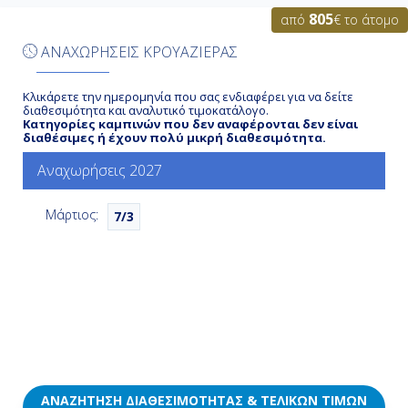
805
από
€ το άτομο
Νασσάου, Μπαχάμες
ΑΝΑΧΩΡΗΣΕΙΣ ΚΡΟΥΑΖΙΕΡΑΣ
08:00
Κλικάρετε την ημερομηνία που σας ενδιαφέρει για να δείτε
17:00
διαθεσιμότητα και αναλυτικό τιμοκατάλογο.
Κατηγορίες καμπινών που δεν αναφέρονται δεν είναι
διαθέσιμες ή έχουν πολύ μικρή διαθεσιμότητα.
Ημέρα 7η
Αναχωρήσεις 2027
Μαϊάμι, Η.Π.Α.
Μάρτιος:
7/3
07:00
16:30
Ημέρα 8η
Εν Πλω
ΑΝΑΖΉΤΗΣΗ ΔΙΑΘΕΣΙΜΌΤΗΤΑΣ & ΤΕΛΙΚΏΝ ΤΙΜΏΝ