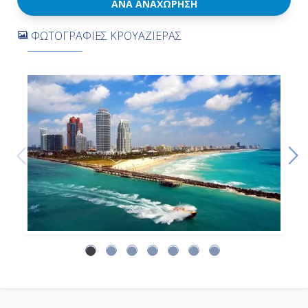
-
ΑΝΆ ΑΝΑΧΏΡΗΣΗ
-
ΦΩΤΟΓΡΑΦΙΕΣ ΚΡΟΥΑΖΙΕΡΑΣ
Ημέρα 9η
Εν Πλω
-
-
Ημέρα 10η
Σαιντ Μαρτέν, Ολλανδικές
Αντίλλες
08:00
18:00