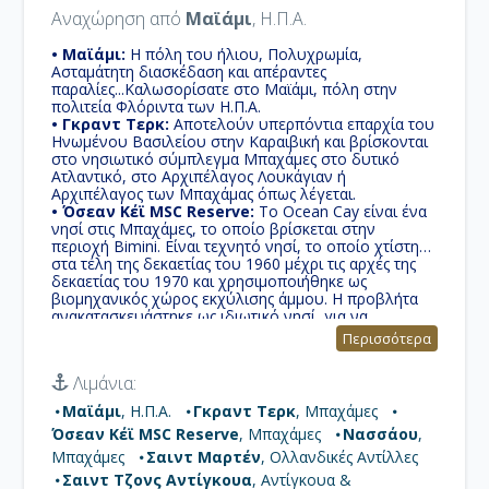
Αναχώρηση από
Μαϊάμι
, Η.Π.Α.
• Μαϊάμι:
Η πόλη του ήλιου, Πολυχρωμία,
Ασταμάτητη διασκέδαση και απέραντες
παραλίες...Καλωσορίσατε στο Μαϊάμι, πόλη στην
πολιτεία Φλόριντα των Η.Π.Α.
• Γκραντ Τερκ:
Αποτελούν υπερπόντια επαρχία του
Ηνωμένου Βασιλείου στην Καραιβική και βρίσκονται
στο νησιωτικό σύμπλεγμα Μπαχάμες στο δυτικό
Ατλαντικό, στο Αρχιπέλαγος Λουκάγιαν ή
Αρχιπέλαγος των Μπαχάμας όπως λέγεται.
• Όσεαν Κέϊ MSC Reserve:
Το Ocean Cay είναι ένα
νησί στις Μπαχάμες, το οποίο βρίσκεται στην
περιοχή Bimini. Είναι τεχνητό νησί, το οποίο χτίστηκε
στα τέλη της δεκαετίας του 1960 μέχρι τις αρχές της
δεκαετίας του 1970 και χρησιμοποιήθηκε ως
βιομηχανικός χώρος εκχύλισης άμμου. Η προβλήτα
ανακατασκευάστηκε ως ιδιωτικό νησί, για να
χρησιμοποιηθεί από τις κρουαζιέρες MSC.
Περισσότερα
• Νασσάου:
Το νησί μπορεί να υπερηφανεύεται για
τα θέρετρα, ξενοδοχεία, εστιατόρια, καταστήματα,
Λιμάνια:
νυχτερινή ζωή, ένα γήπεδο γκολφ, ένα ενυδρείο και
ένα καζίνο. Πήρε το όνομά της προς τιμήν του William
Μαϊάμι
, Η.Π.Α.
Γκραντ Τερκ
, Μπαχάμες
III της Αγγλίας, Πρίγκιπα του Orange-Nassau, που
Όσεαν Κέϊ MSC Reserve
, Μπαχάμες
Νασσάου
,
πήρε το όνομά του από το Nassau της Γερμανίας.
• Σαιντ Μαρτέν:
Nησί στη βορειοανατολική
Μπαχάμες
Σαιντ Μαρτέν
, Ολλανδικές Αντίλλες
Καραϊβική, περίπου 300 190 ναυτικά μίλια ανατολικά
Σαιντ Τζονς Αντίγκουα
, Αντίγκουα &