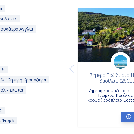
α
ι Λιουις
ουαζιερα Αγγλια
ρδ
7ήμερο Ταξίδι στο
12ημερη Κρουαζιερα
Βασίλειο (26Co
ολ - Σκωτια
7ήμερη
κρουαζιέρα σε
Ηνωμένο Βασίλειο
κρουαζιερόπλοιο
Costa
ρ
α Φιορδ