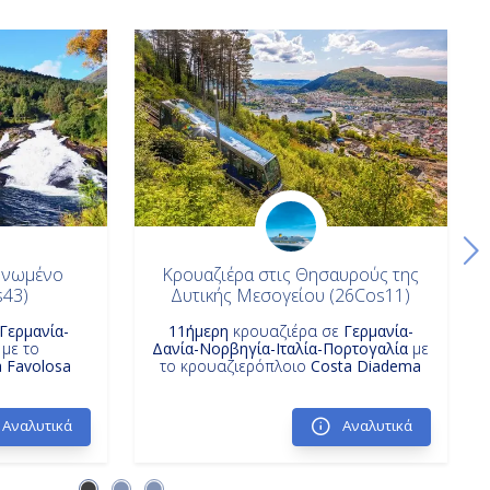
 Ηνωμένο
Κρουαζιέρα στις Θησαυρούς της
s43)
Δυτικής Μεσογείου (26Cos11)
Γερμανία-
11ήμερη
κρουαζιέρα σε
Γερμανία-
με το
Δανία-Νορβηγία-Ιταλία-Πορτογαλία
με
 Favolosa
το κρουαζιερόπλοιο
Costa Diadema
Αναλυτικά
Αναλυτικά