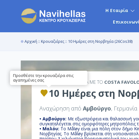
Η Εταιρία
Επικοινων
Αρχική
::
Κρουαζιέρες
:: 10 Ημέρες στη Νορβηγία (26Cos38)
Προσθέστε την κρουαζιέρα στις
αγαπημένες σας
12ΉΜΕΡΗ
ΚΡΟΥΑΖΙΕΡΑ ΜΕ ΤΟ
COSTA FAVOL
10 Ημέρες στη Νορ
Αναχώρηση από
Αμβούργο
, Γερμανία
• Αμβούργο:
Με εξωστρέφεια και θαλασσινή γο
συγκαταλέγεται στις ομορφότερες μητροπόλεις 
• Μαλόυ:
Το Måløy είναι μια πόλη στον δήμο Kin
Νορβηγίας. Το Måløy βρίσκεται στη νοτιοανατολ
περίπου 3 χιλιόμετρα βορειοανατολικά του χωρι