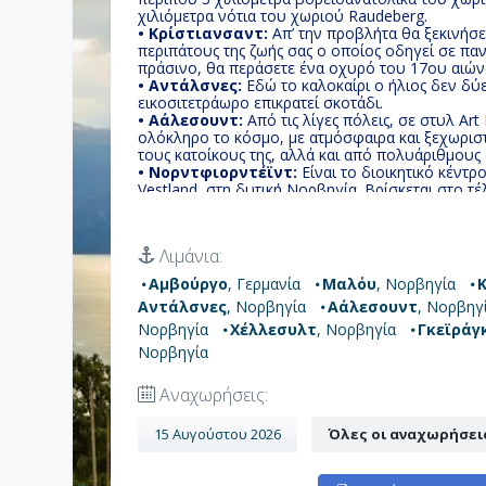
χιλιόμετρα νότια του χωριού Raudeberg.
• Κρίστιανσαντ:
Απ’ την προβλήτα θα ξεκινήσ
περιπάτους της ζωής σας ο οποίος οδηγεί σε πα
πράσινο, θα περάσετε ένα οχυρό του 17ου αιώνα
• Αντάλσνες:
Εδώ το καλοκαίρι ο ήλιος δεν δύε
εικοσιτετράωρο επικρατεί σκοτάδι.
• Αάλεσουντ:
Aπό τις λίγες πόλεις, σε στυλ A
ολόκληρο το κόσμο, με ατμόσφαιρα και ξεχωρισ
τους κατοίκους της, αλλά και από πολυάριθμους 
• Νορντφιορντέϊντ:
Eίναι το διοικητικό κέντ
Vestland, στη δυτική Νορβηγία. Βρίσκεται στο τέλ
μεγάλης λίμνης Hornindalsvatnet.
• Χέλλεσυλτ:
Το Χειμώνα οι κάτοικοι δεν υπερβ
καλοκαίρι που επισκέπτες καταφθάνουν από πα
Λιμάνια:
μπορεί να τους προσφέρει αυτός ο μοναδικός τόπ
του και πεζοπορία στη γύρω περιοχή!
Αμβούργο
, Γερμανία
Μαλόυ
, Νορβηγία
• Γκεϊράγκερ:
Οι εικόνες που θα αντικρίσετε θ
Αντάλσνες
, Νορβηγία
Αάλεσουντ
, Νορβηγ
περιβάλλεται από υποβλητικές βουνοκορφές, πα
• Μπέργκεν:
Εκεί όπου προορισμός είναι το φυσ
Νορβηγία
Χέλλεσυλτ
, Νορβηγία
Γκεϊράγ
Μπέργκεν, η μητρόπολη των Φιορδ.
Νορβηγία
Αναχωρήσεις:
15 Αυγούστου 2026
Όλες οι αναχωρήσει