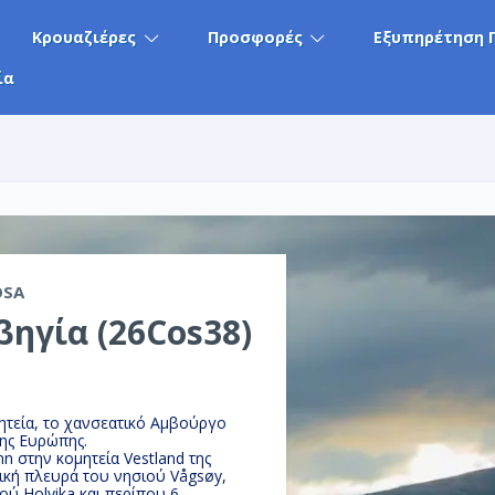
Κρουαζιέρες
Προσφορές
Εξυπηρέτηση 
ία
OSA
βηγία (26Cos38)
ητεία, το χανσεατικό Αμβούργο
της Ευρώπης.
n στην κομητεία Vestland της
ική πλευρά του νησιού Vågsøy,
ού Holvika και περίπου 6