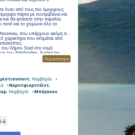
ετε έναν από τους πιο όμορφους
νέμορφα πάρκα με συντριβάνια και
 και θα φτάσετε στην παραλία.
ι ποτέ και το χειμώνα όλο το
rt Nouveau, που υπάρχουν ακόμη σε
τό χαρακτήρα που εκτιμάται από
επισκέπτες.
ρο του δήμου Stad στο νομό
ος του Eidsfjorden, δυτικά της
Περισσότερα
αίνουν τους 20 σε αντίθεση με το
ντού για να απολαύσουν όλα όσα
ος. Κολύμπι στις μικρές παραλίες
Κρίστιανσαντ
, Νορβηγία
α σας κόψουν την ανάσα. Το χωριό
ία
Νορντφιορντέϊντ
,
ρθένα φύση και καταράκτες.
ικό τοπίο, εκεί υπάρχει το
κερ
, Νορβηγία
Μπέργκεν
,
ς