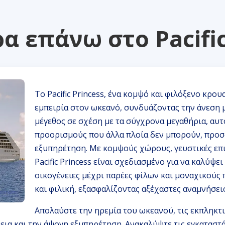
α επάνω στο Pacific
Το Pacific Princess, ένα κομψό και φιλόξενο κρο
εμπειρία στον ωκεανό, συνδυάζοντας την άνεση μ
μέγεθος σε σχέση με τα σύγχρονα μεγαθήρια, αυτό
προορισμούς που άλλα πλοία δεν μπορούν, προσφ
εξυπηρέτηση. Με κομψούς χώρους, γευστικές επ
Pacific Princess είναι σχεδιασμένο για να καλύψει
οικογένειες μέχρι παρέες φίλων και μοναχικούς 
και φιλική, εξασφαλίζοντας αξέχαστες αναμνήσεις
Απολαύστε την ηρεμία του ωκεανού, τις εκπληκτι
ια και την άψογη εξυπηρέτηση. Ανακαλύψτε τις εγκαταστάσ