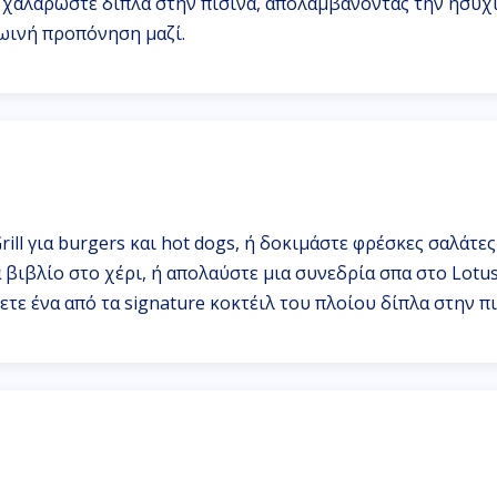
α, χαλαρώστε δίπλα στην πισίνα, απολαμβάνοντας την ησυχ
ρωινή προπόνηση μαζί.
ill για burgers και hot dogs, ή δοκιμάστε φρέσκες σαλάτες 
α βιβλίο στο χέρι, ή απολαύστε μια συνεδρία σπα στο Lotu
τε ένα από τα signature κοκτέιλ του πλοίου δίπλα στην πι