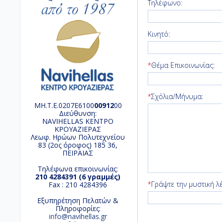
Τηλέφωνο:
Κινητό:
*
Θέμα Επικοινωνίας:
*
Σχόλια/Μήνυμα:
ΜΗ.Τ.Ε.0207Ε6100
00912
00
Διεύθυνση:
NAVIHELLAS ΚΕΝΤΡΟ
ΚΡΟΥΑΖΙΕΡΑΣ
Λεωφ. Ηρώων Πολυτεχνείου
83 (2ος όροφος) 185 36,
ΠΕΙΡΑΙΑΣ
Tηλέφωνα επικοινωνίας:
210 4284391 (6 γραμμές)
*
Γράψτε την μυστική λ
Fax : 210 4284396
Εξυπηρέτηση Πελατών &
Πληροφορίες:
info@navihellas.gr