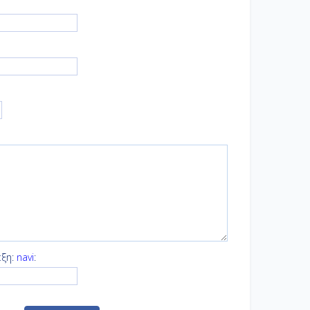
έξη:
navi
: