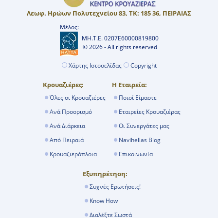
Λεωφ. Ηρώων Πολυτεχνείου 83, ΤΚ: 185 36, ΠΕΙΡΑΙΑΣ
Μέλος:
ΜΗ.Τ.Ε. 0207Ε60000819800
© 2026 - All rights reserved
Χάρτης Ιστοσελίδας
Copyright
Κρουαζιέρες:
Η Εταιρεία:
Όλες οι Κρουαζιέρες
Ποιοί Είμαστε
Ανά Προορισμό
Εταιρείες Κρουαζιέρας
Ανά Διάρκεια
Οι Συνεργάτες μας
Από Πειραιά
Navihellas Blog
Κρουαζιερόπλοια
Επικοινωνία
Εξυπηρέτηση:
Συχνές Ερωτήσεις!
Know How
Διαλέξτε Σωστά