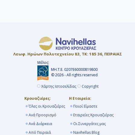
ενώ σε άλλες χρεώνονται στο τέλος.
Προτείνουμε 6 έως 9 μήνες νωρίτερα για
να προλάβετε τις Early Booking
προσφορές με εκπτώσεις έως και 40%.
Λεωφ. Ηρώων Πολυτεχνείου 83, ΤΚ: 185 36, ΠΕΙΡΑΙΑΣ
Μέλος:
ΜΗ.Τ.Ε. 0207Ε60000819800
© 2026 - All rights reserved
Χάρτης Ιστοσελίδας
Copyright
Κρουαζιέρες:
Η Εταιρεία:
Όλες οι Κρουαζιέρες
Ποιοί Είμαστε
Ανά Προορισμό
Εταιρείες Κρουαζιέρας
Ανά Διάρκεια
Οι Συνεργάτες μας
Από Πειραιά
Navihellas Blog