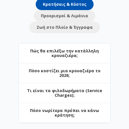
Κρατήσεις & Κόστος
Προορισμοί & Λιμάνια
Ζωή στο Πλοίο & Έγγραφα
Πώς θα επιλέξω την κατάλληλη
κρουαζιέρα;
Πόσο κοστίζει μια κρουαζιέρα το
Η επιλογή εξαρτάται από τον προορισμό
2026;
και το στυλ των διακοπών σας. Στο
Navihellas προσφέρουμε από σύντομες
Τι είναι τα φιλοδωρήματα (Service
3ήμερες αποδράσεις έως πολυήμερες
Οι τιμές ξεκινούν από μόλις €. Το
Charges);
κρουαζιέρες. Αν ταξιδεύετε πρώτη φορά,
κόστος επηρεάζεται από την περίοδο
το Αιγαίο είναι η ιδανική αρχή.
κράτησης, τον τύπο της καμπίνας και τις
Πόσο νωρίτερα πρέπει να κάνω
παροχές (π.χ. πακέτα ποτών).
Είναι μια ημερήσια χρέωση για το
κράτηση;
προσωπικό. Σε ορισμένες εταιρείες (π.χ.
Celestyal) περιλαμβάνονται στην τιμή,