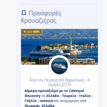
Προσφορές
Κρουαζιέρας
από
489
€
 3 ημέρες
Από τον Πειραιά στη Βαρκελώνη - 8
Ημέρες (CC5)
yal
8ήμερη
κρουαζιέρα με το
Celestyal
7
αι
Discovery
σε
Ελλάδα - Τουρκία - Ιταλία -
J
Γαλλία - Ισπανία
και αναχώρηση από
Μ
Πειραιάς, Ελλάδα
α