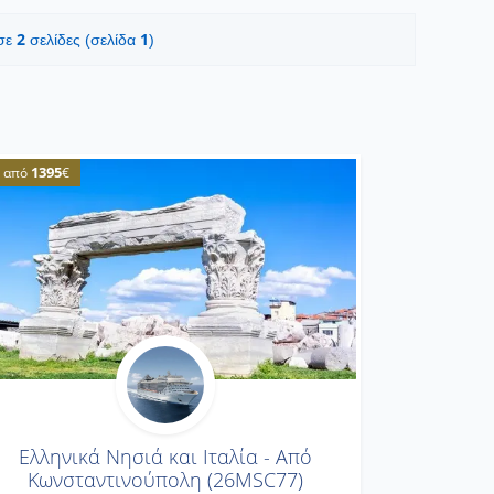
2
1
 σε
σελίδες (σελίδα
)
1395
από
€
Ελληνικά Νησιά και Ιταλία - Από
Κωνσταντινούπολη (26MSC77)