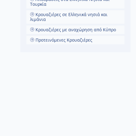
έχαστες
Τουρκία
ωσης σε
σι Αρχαία
Κρουαζιέρες σε Ελληνικά νησιά και
ν Ιστορία
λιμάνια
αιρία να
αία πόλη
Κρουαζιέρες με αναχώρηση από Κύπρο
 πιο
ικούς
ε την
Προτεινόμενες Κρουαζιέρες
λο Θέατρο
αίας
ουαζιέρα
 ζωής.
οκάλυψης
σμός, η
ψετε το
 του
οκάλυψης.
ητα και
ρουαζιέρα
ναδική
 Κρήτη,
ση Στην
αι με την
είτε το
λογικό
στε στα
ε την