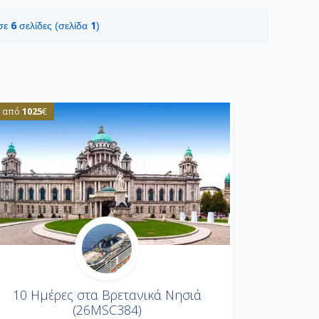
6
1
 σε
σελίδες (σελίδα
)
1025
από
€
10 Ημέρες στα Βρετανικά Νησιά
(26MSC384)