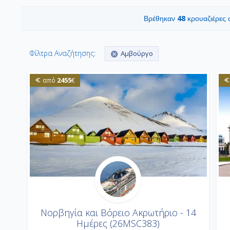
48
Βρέθηκαν
κρουαζιέρες
Φίλτρα Αναζήτησης:
Αμβούργο
2455
από
€
Νορβηγία και Βόρειο Ακρωτήριο - 14
Ημέρες (26MSC383)