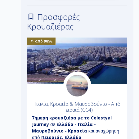
Προσφορές
Κρουαζιέρας
από
989
€
 Πειραιά
Ιταλία, Κροατία & Μαυροβούνιο - Από
Ε
Πειραιά (CC4)
7ήμερη
κρουαζιέρα με το
Celestyal
4
- Ιταλία
Journey
σε
Ελλάδα - Ιταλία -
D
λλάδα
Μαυροβούνιο - Κροατία
και αναχώρηση
α
από
Πειραιάς, Ελλάδα