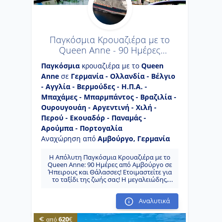
Παγκόσμια Κρουαζιέρα με το
Queen Anne - 90 Ημέρες
(Cun110)
Παγκόσμια
κρουαζιέρα με το
Queen
Anne
σε
Γερμανία - Ολλανδία - Βέλγιο
- Αγγλία - Βερμούδες - Η.Π.Α. -
Μπαχάμες - Μπαρμπάντος - Βραζιλία -
Ουρουγουάη - Αργεντινή - Χιλή -
Περού - Εκουαδόρ - Παναμάς -
Αρούμπα - Πορτογαλία
Αναχώρηση από
Αμβούργο, Γερμανία
Η Απόλυτη Παγκόσμια Κρουαζιέρα με το
Queen Anne: 90 Ημέρες από Αμβούργο σε
Ήπειρους και Θάλασσες! Ετοιμαστείτε για
το ταξίδι της ζωής σας! Η μεγαλειώδης,
ιστορική κρουαζιέρα 90 ημερών με το
πολυτελές Queen Anne της Cunard Line
Αναλυτικά
σας καλεί σε μια ανεπανάληπτη περιπέτεια
που ξεκινά και ολοκληρώνεται στο
ιστορικό **Αμβούργο της Γερμανίας**.
620
από
€