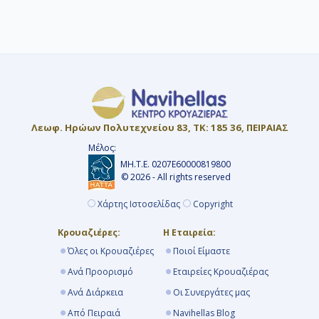
ενώ σε άλλες χρεώνονται στο τέλος.
Προτείνουμε 6 έως 9 μήνες νωρίτερα για
να προλάβετε τις Early Booking
προσφορές με εκπτώσεις έως και 40%.
Λεωφ. Ηρώων Πολυτεχνείου 83, ΤΚ: 185 36, ΠΕΙΡΑΙΑΣ
Μέλος:
ΜΗ.Τ.Ε. 0207Ε60000819800
© 2026 - All rights reserved
Χάρτης Ιστοσελίδας
Copyright
Κρουαζιέρες:
Η Εταιρεία:
Όλες οι Κρουαζιέρες
Ποιοί Είμαστε
Ανά Προορισμό
Εταιρείες Κρουαζιέρας
Ανά Διάρκεια
Οι Συνεργάτες μας
Από Πειραιά
Navihellas Blog