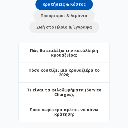
Κρατήσεις & Κόστος
Προορισμοί & Λιμάνια
Ζωή στο Πλοίο & Έγγραφα
Πώς θα επιλέξω την κατάλληλη
κρουαζιέρα;
Πόσο κοστίζει μια κρουαζιέρα το
Η επιλογή εξαρτάται από τον προορισμό
2026;
και το στυλ των διακοπών σας. Στο
Navihellas προσφέρουμε από σύντομες
Τι είναι τα φιλοδωρήματα (Service
3ήμερες αποδράσεις έως πολυήμερες
Οι τιμές ξεκινούν από μόλις €. Το
Charges);
κρουαζιέρες. Αν ταξιδεύετε πρώτη φορά,
κόστος επηρεάζεται από την περίοδο
το Αιγαίο είναι η ιδανική αρχή.
κράτησης, τον τύπο της καμπίνας και τις
Πόσο νωρίτερα πρέπει να κάνω
παροχές (π.χ. πακέτα ποτών).
Είναι μια ημερήσια χρέωση για το
κράτηση;
προσωπικό. Σε ορισμένες εταιρείες (π.χ.
Celestyal) περιλαμβάνονται στην τιμή,