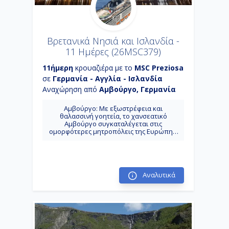
Βρετανικά Νησιά και Ισλανδία -
11 Ημέρες (26MSC379)
11ήμερη
κρουαζιέρα με το
MSC Preziosa
σε
Γερμανία - Αγγλία - Ισλανδία
Αναχώρηση από
Αμβούργο, Γερμανία
Αμβούργο: Με εξωστρέφεια και
θαλασσινή γοητεία, το χανσεατικό
Αμβούργο συγκαταλέγεται στις
ομορφότερες μητροπόλεις της Ευρώπης.
Ινβεργκόρντον - Σκωτία: Φημίζεται για τις
τοιχογραφίες με ζωηρά χρώματα που
βρίσκονται διάσπαρτες στο κέντρο και
απεικονίζουν κομμάτια απ’την ιστορία και
τον πολιτισμό της πόλης.
Αναλυτικά
Ρέκιαβικ: Είναι η πρωτεύουσα της
Ισλανδίας, η μεγαλύτερη πόλη της χώρας
και, ταυτόχρονα, η βορειότερη
πρωτεύουσα του κόσμου. Βρίσκεται στα
νοτιοδυτικά παράλια της χώρας.
Ισαφιόδουρ: Κωμόπολη της Ισλανδίας και
πρωτεύουσα των δυτικών φιόρδ