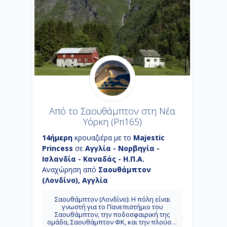
αποτελεί ιδανικός προορισμός για όσους
αγαπούν το χιόνι και τις υπαίθριες
δραστηριότητες.
Ακουρέϊρι: Η τέταρτη μεγαλύτερη πόλη
της Ισλανδίας, με πληθυσμό 17.000
κατοίκους, γνωστή για την εξαιρετική της
θέση και την εγγύτητά της με τον πολικό
κύκλο. Προσωνύμιό της είναι η πόλη του
ήλιου του Μεσονυχτίου.
Κίρκγουολ - Σκωτία: Πρωτεύουσα και η
μεγαλύτερη πόλη των Ορκάδων και
βρίσκεται στο νησί Μέινλαντ της Σκωτίας.
Από το Σαουθάμπτον στη Νέα
Υόρκη (Pri165)
14ήμερη
κρουαζιέρα με το
Majestic
Princess
σε
Αγγλία - Νορβηγία -
Ισλανδία - Καναδάς - Η.Π.Α.
Αναχώρηση από
Σαουθάμπτον
(Λονδίνο), Αγγλία
Σαουθάμπτον (Λονδίνο): H πόλη είναι
γνωστή για το Πανεπιστήμιο του
Σαουθάμπτον, την ποδοσφαιρική της
ομάδα, Σαουθάμπτον ΦΚ, και την πλούσια