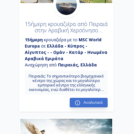
15ήμερη κρουαζιέρα από Πειραιά
στην Αραβική Χερσόνησο
(26MSC11)
15ήμερη
κρουαζιέρα με το
MSC World
Europa
σε
Ελλάδα - Κύπρος -
Αίγυπτος - - Ομάν - Κατάρ - Ηνωμένα
Αραβικά Εμιράτα
Αναχώρηση από
Πειραιάς, Ελλάδα
Πειραιάς: Το σημαντικότερο βιομηχανικό
κέντρο της χώρας και το μεγαλύτερο
εμπορικό κέντρο της ελληνικής
οικονομίας, ενώ διαθέτει το μεγαλύτερο,
σε επιβατική κίνηση, λιμένα της Ευρώπης
συνδέοντας ακτοπλοϊκά την πρωτεύουσα
Αναλυτικά
με τα νησιά του Αιγαίου.
Ρόδος: Είναι ο κυριότερος μαγνήτης
μαζικού τουρισμού στην Ελλάδα. Μια
πόλη απο το παρελθόν μέσα στην Ρόδο,
καθώς ένα από τα σημαντικότερα
αξιοθέατα του νησιού είναι η Μεσαιωνική
Πόλη, που αποτελεί Μνημείο Παγκόσμιας