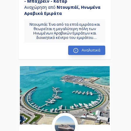
- Μπαχρέιν - Κατάρ
Αναχώρηση από
Ντουμπάϊ, Ηνωμένα
Αραβικά Εμιράτα
Ντουμπάϊ: Ένα από τα επτά εμιράτα και
θεωρείται η μεγαλύτερη πόλη των
Ηνωμένων Αραβικών Εμιράτων και
διοικητικό κέντρο του εμιράτου
Ντουμπάι.Το Ντουμπάι είναι το
μεγαλύτερο εμπορικό, οικονομικό και
Αναλυτικά
τουριστικό κέντρο της χώρας.
Νησί Σερ Μπανί Γιας: Φυσικό νησί,
νοτιοδυτικά του Αμπού Ντάμπι. Χάρη στις
δεκαετίες των οικολογικών εργασιών και
επενδύσεων φιλοξενεί σήμερα χιλιάδες
μεγάλα ζώα ελεύθερης περιαγωγής,
αρκετά εκατομμύρια δέντρα και φυτά και
είναι καταφύγιο πτηνών απόθεμα άγριας
ζωής. Το νησί προβάλλει τη φύση μέσα
από δραστηριότητες όπως σαφάρι
περιπέτειας, καγιάκ, ορεινή ποδηλασία,
τοξοβολία, πεζοπορία κλπ.
Άμπου Ντάμπι: Συνώνυμη του
πετρελαικού πλούτου και της χλιδής, το
όνομα της πόλης ήταν αρχικά Ντου
Ντάμπι Dhu Dhabi, με τη σημασία του
κατέχω ελάφια, ενώ στην πορεία των
χρόνων το πρόθεμα ντου αφαιρέθηκε.
Μπαχρέϊν: Αποτελείται από ένα