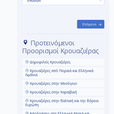
Επιλέξτε
σσέα, τον
μ
ο τόπος
χαρεί τον
 ο ίδιος
π
και να
π
έπτες.
Επόμενο
λιακή
 και σε
Ολυμπία,
ώνες στην
Προτεινόμενοι
Προορισμοί Κρουαζιέρας
Δημοφιλείς Κρουαζιέρες
Κρουαζιέρες από Πειραιά και Ελληνικά
Λιμάνια
Κρουαζιέρες στην Μεσόγειο
Κρουαζιέρες στην Καραϊβική
Κρουαζιέρες στην Βαλτική και την Βόρεια
Ευρώπη
Αποδράσεις στα Ελληνικά Νησιά και