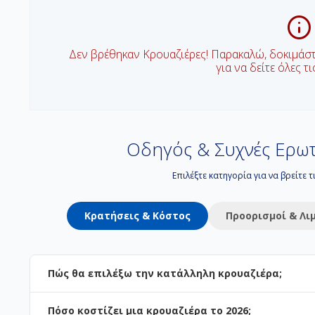
Δεν βρέθηκαν Κρουαζιέρες! Παρακαλώ, δοκιμάσ
για να δείτε όλες τ
Οδηγός & Συχνές Ερωτ
Επιλέξτε κατηγορία για να βρείτε 
Κρατήσεις & Κόστος
Προορισμοί & Λι
Πώς θα επιλέξω την κατάλληλη κρουαζιέρα;
Πόσο κοστίζει μια κρουαζιέρα το 2026;
Η επιλογή εξαρτάται από τον προορισμό και το στυλ των