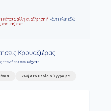
τε κάποια άλλη αναζήτηση ή
κάντε κλικ εδώ
ις κρουαζιέρες
ήσεις Κρουαζιέρας
τις απαντήσεις που ψάχνετε
μάνια
Ζωή στο Πλοίο & Έγγραφα
 διακοπών σας. Στο Navihellas προσφέρουμε από