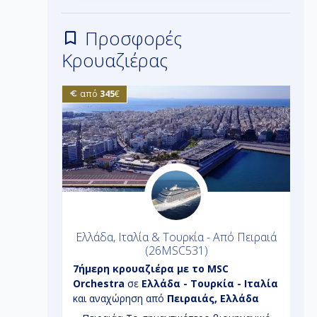
Προσφορές
Κρουαζιέρας
από
345
€
ο - Από
Ελλάδα, Ιταλία & Τουρκία - Από Πειραιά
(26MSC531)
tyal
7ήμερη
κρουαζιέρα με το
MSC
7
Orchestra
σε
Ελλάδα - Τουρκία - Ιταλία
E
αχώρηση
και αναχώρηση από
Πειραιάς, Ελλάδα
Γ
(