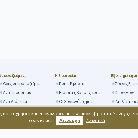
Κρουαζιέρες:
Η Εταιρεία:
Εξυπηρέτηση
Όλες οι Κρουαζιέρες
Ποιοί Είμαστε
Συχνές Ερωτ
Ανά Προορισμό
Εταιρείες Κρουαζιέρας
Know How
Ανά Διάρκεια
Οι Συνεργάτες μας
Διαλέξτε Σω
Από Πειραιά
Navihellas Blog
Τα Λιμάνια
ς πιο εύχρηστη και να αναλύσουμε την επισκεψιμότητα. Συνεχίζοντ
Κρουαζιερόπλοια
Επικοινωνία
Όροι Συμμε
cookies μας.
Αποδοχή
Αναλυτικά