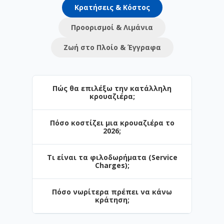
Κρατήσεις & Κόστος
Προορισμοί & Λιμάνια
Ζωή στο Πλοίο & Έγγραφα
Πώς θα επιλέξω την κατάλληλη
κρουαζιέρα;
Πόσο κοστίζει μια κρουαζιέρα το
Η επιλογή εξαρτάται από τον προορισμό
2026;
και το στυλ των διακοπών σας. Στο
Navihellas προσφέρουμε από σύντομες
Τι είναι τα φιλοδωρήματα (Service
3ήμερες αποδράσεις έως πολυήμερες
Οι τιμές ξεκινούν από μόλις €. Το
Charges);
κρουαζιέρες. Αν ταξιδεύετε πρώτη φορά,
κόστος επηρεάζεται από την περίοδο
το Αιγαίο είναι η ιδανική αρχή.
κράτησης, τον τύπο της καμπίνας και τις
Πόσο νωρίτερα πρέπει να κάνω
παροχές (π.χ. πακέτα ποτών).
Είναι μια ημερήσια χρέωση για το
κράτηση;
προσωπικό. Σε ορισμένες εταιρείες (π.χ.
Celestyal) περιλαμβάνονται στην τιμή,