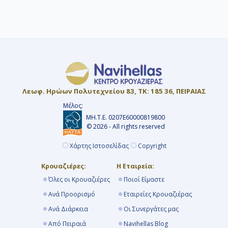
ενώ σε άλλες χρεώνονται στο τέλος.
Προτείνουμε 6 έως 9 μήνες νωρίτερα για
να προλάβετε τις Early Booking
προσφορές με εκπτώσεις έως και 40%.
Λεωφ. Ηρώων Πολυτεχνείου 83, ΤΚ: 185 36, ΠΕΙΡΑΙΑΣ
Μέλος:
ΜΗ.Τ.Ε. 0207Ε60000819800
© 2026 - All rights reserved
Χάρτης Ιστοσελίδας
Copyright
Κρουαζιέρες:
Η Εταιρεία:
Όλες οι Κρουαζιέρες
Ποιοί Είμαστε
Ανά Προορισμό
Εταιρείες Κρουαζιέρας
Ανά Διάρκεια
Οι Συνεργάτες μας
Από Πειραιά
Navihellas Blog