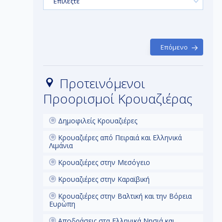
ολο Αρχ.
όπου θα βρείτε περίπου 70 παραλίες με
Επιλέξτε
ε φυσικές
καταγάλανα κρυστάλλινα νερά, χρυσόλευκη
 από την
άμμο και ονειρεμένα τοπία.
αν οι
ότητα.
Α
Επόμενο
ε
Προτεινόμενοι
Προορισμοί Κρουαζιέρας
Σ
C
Δημοφιλείς Κρουαζιέρες
Κρουαζιέρες από Πειραιά και Ελληνικά
Λιμάνια
Κρουαζιέρες στην Μεσόγειο
Π
Κρουαζιέρες στην Καραϊβική
Κρουαζιέρες στην Βαλτική και την Βόρεια
ζ
Ευρώπη
Αποδράσεις στα Ελληνικά Νησιά και