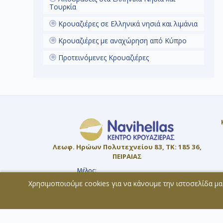
Τουρκία
Κρουαζιέρες σε Ελληνικά νησιά και λιμάνια
Κρουαζιέρες με αναχώρηση από Κύπρο
Β
Προτεινόμενες Κρουαζιέρες
α
ε
γ
Λεωφ. Ηρώων Πολυτεχνείου 83, ΤΚ: 185 36,
ΠΕΙΡΑΙΑΣ
Μέλος:
ΜΗ.Τ.Ε. 0207Ε60000819800
Χρησιμοποιούμε cookies για να κάνουμε την ιστοσελίδα μα
© 2026 - All rights reserved
Η
τ
Χάρτης Ιστοσελίδας
Copyright