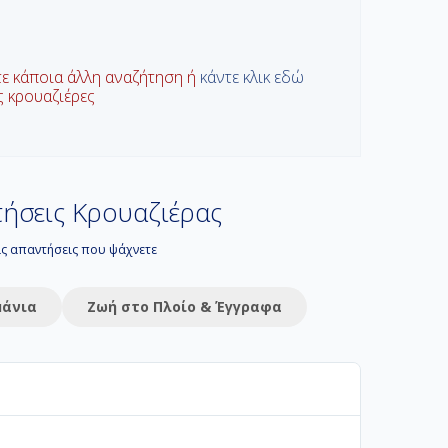
τε κάποια άλλη αναζήτηση ή
κάντε κλικ εδώ
ις κρουαζιέρες
ήσεις Κρουαζιέρας
τις απαντήσεις που ψάχνετε
μάνια
Ζωή στο Πλοίο & Έγγραφα
 διακοπών σας. Στο Navihellas προσφέρουμε από