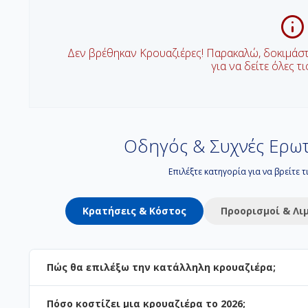
Δεν βρέθηκαν Κρουαζιέρες! Παρακαλώ, δοκιμάσ
για να δείτε όλες τ
Οδηγός & Συχνές Ερωτ
Επιλέξτε κατηγορία για να βρείτε 
Κρατήσεις & Κόστος
Προορισμοί & Λι
Πώς θα επιλέξω την κατάλληλη κρουαζιέρα;
Πόσο κοστίζει μια κρουαζιέρα το 2026;
Η επιλογή εξαρτάται από τον προορισμό και το στυλ των