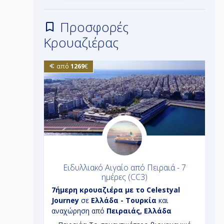
Προσφορές
Κρουαζιέρας
από
1269
€
ιατική -
Ειδυλλιακό Αιγαίο από Πειραιά - 7
Ε
)
ημέρες (CC3)
antasia
7ήμερη
κρουαζιέρα με το
Celestyal
3
 Τουρκία
Journey
σε
Ελλάδα - Τουρκία
και
D
λλάδα
αναχώρηση από
Πειραιάς, Ελλάδα
α