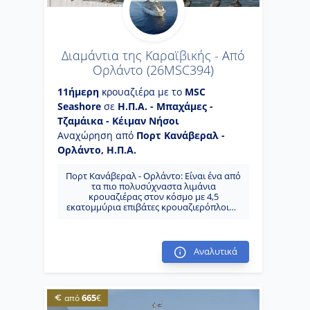
Διαμάντια της Καραϊβικής - Από
Ορλάντο (26MSC394)
11ήμερη
κρουαζιέρα με το
MSC
Seashore
σε
Η.Π.Α. - Μπαχάμες -
Τζαμάικα - Κέιμαν Νήσοι
Αναχώρηση από
Πορτ Κανάβεραλ -
Ορλάντο, Η.Π.Α.
Πορτ Κανάβεραλ - Ορλάντο: Είναι ένα από
τα πιο πολυσύχναστα λιμάνια
κρουαζιέρας στον κόσμο με 4,5
εκατομμύρια επιβάτες κρουαζιερόπλοιων
που διέρχονται από εκεί.Δέκα πλοία, κατά
μέσο όρο, εισέρχονται στο λιμάνι κάθε
μέρα. Αυτό περιλαμβάνει τα πλοία από
διάφορες εταιρείες κρουαζιέρας.
Αναλυτικά
Νασσάου: Το νησί μπορεί να
υπερηφανεύεται για τα θέρετρα,
ξενοδοχεία, εστιατόρια, καταστήματα,
νυχτερινή ζωή, ένα γήπεδο γκολφ, ένα
665
από
€
ενυδρείο και ένα καζίνο. Πήρε το όνομά