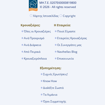
ΜΗ.Τ.Ε. 0207Ε60000819800
© 2026 - All rights reserved
Χάρτης Ιστοσελίδας
Copyright
Κρουαζιέρες:
Η Εταιρεία:
Όλες οι Κρουαζιέρες
Ποιοί Είμαστε
Ανά Προορισμό
Εταιρείες Κρουαζιέρας
Ανά Διάρκεια
Οι Συνεργάτες μας
Από Πειραιά
Navihellas Blog
Κρουαζιερόπλοια
Επικοινωνία
Εξυπηρέτηση:
Συχνές Ερωτήσεις!
Know How
Διαλέξτε Σωστά
Τα Λιμάνια
Όροι Συμμετοχής