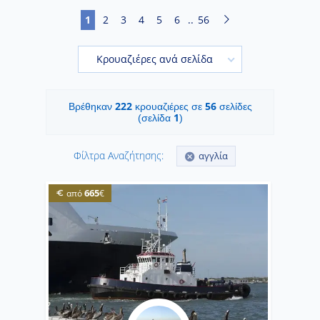
1
2
3
4
5
6
..
56
Κρουαζιέρες ανά σελίδα
222
56
Βρέθηκαν
κρουαζιέρες σε
σελίδες
1
(σελίδα
)
Φίλτρα Αναζήτησης:
αγγλία
665
από
€