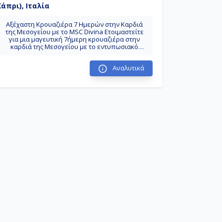
Κάπρι), Ιταλία
Αξέχαστη Κρουαζιέρα 7 Ημερών στην Καρδιά
της Μεσογείου με το MSC Divina Ετοιμαστείτε
για μια μαγευτική 7ήμερη κρουαζιέρα στην
καρδιά της Μεσογείου με το εντυπωσιακό
πλοίο MSC Divina ! Ένα ταξίδι που συνδυάζει
την ιστορία, τον πολιτισμό και την
Αναλυτικά
κοσμοπολίτικη λάμψη, ξεκινώντας και
καταλήγοντας στην πανέμορφη Νάπολη της
Ιταλίας . Ανακαλύψτε τους Θησαυρούς της
Μεσογείου: Το Δρομολόγιο Η περιπέτειά σας
ξεκινά από την πολυσύχναστη Νάπολη , την
πόλη της πίτσας και της ιστορίας, με εύκολη
πρόσβαση στις αρχαίες Πομπηίες και το
γραφικό νησί του Κάπρι . Αφήνοντας πίσω σας
την ιταλική ομορφιά, το MSC Divina θα σας
μεταφέρει στην Τσιβιταβέκια , την πύλη προς
την Αιώνια Πόλη, τη Ρώμη , όπου θα έχετε την
ευκαιρία να ζήσετε την αίγλη των ρωμαϊκών
αυτοκρατοριών, να θαυμάσετε το Κολοσσαίο,
την Φοντάνα ντι Τρέβι και το Βατικανό.
Ακολουθεί μια χαλαρωτική ημέρα εν πλω,
ιδανική για να απολαύσετε τις αμέτρητες
ανέσεις και δραστηριότητες που προσφέρει το
MSC Divina . Στη συνέχεια, θα ξυπνήσετε στην
κοσμοπολίτικη Μύκονο , το νησί των ανέμων
και της ατελείωτης διασκέδασης, με τα λευκά
της σοκάκια, τους ανεμόμυλους και τις διάσημες