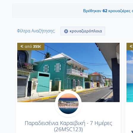
62
Βρέθηκαν
κρουαζιέρες
Φίλτρα Αναζήτησης:
κρουαζιερόπλοια
355
από
€
Παραδεισένια Καραϊβική - 7 Ημέρες
(26MSC123)