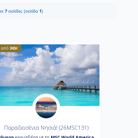
7
1
 σε
σελίδες (σελίδα
)
365
από
€
Παραδεισένια Νησιά! (26MSC131)
7ήμερη
κρουαζιέρα με το
MSC World America