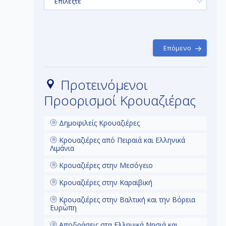
Επιλέξτε
σσέα, τον
γ
ο τόπος
χαρεί τον
 ο ίδιος
και να
έπτες.
Επόμενο
λιακή
 και σε
Ολυμπία,
τ
ώνες στην
Προτεινόμενοι
Προορισμοί Κρουαζιέρας
π
Δημοφιλείς Κρουαζιέρες
Κρουαζιέρες από Πειραιά και Ελληνικά
Λιμάνια
Κρουαζιέρες στην Μεσόγειο
Κρουαζιέρες στην Καραϊβική
Κρουαζιέρες στην Βαλτική και την Βόρεια
Ευρώπη
Αποδράσεις στα Ελληνικά Νησιά και