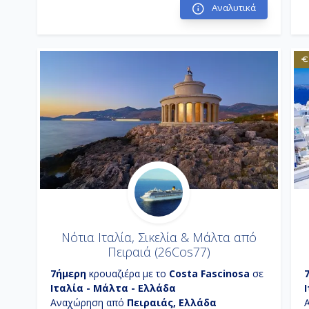
Αναλυτικά
σίγουρα η πιο αυθεντική! Μεσσίνα Σικελία:
Πύλη της Σικελίας, η τρίτη μεγαλύτερη πόλη της
και πρωτεύουσα της ομώνυμης επαρχίας,
ιδρύθηκε από τους Ελληνες αποίκους
παίρνοντας αργότερα το σημερινό της όνομα,
προς τιμήν της πελοποννησιακής Μεσσήνης.
Βαλέτα: Ολόκληρη η πόλη είναι ένα υπαίθριο
μουσείο, με έντονα στοιχεία μπαρόκ
αρχιτεκτονικής και έχει ανακηρυχθεί από την
Ουνέσκο ως μνημείο παγκόσμιας πολιτιστικής
κληρονομιάς. Βαρκελώνη: Πρωτεύουσα της
Καταλωνίας, που τα έχει όλα και είναι από τους
πιο δημοφιλείς προορισμούς στην Ευρώπη.
Μασσαλία: Με άρωμα Ιστορίας και
κοσμοπολιτισμό γαλλικού Νότου, ένα
σταυροδρόμι πολιτισμών και πληθυσμών, χάρη
στο πασίγνωστο λιμάνι της, είναι και η
παλιότερη πόλη της Γαλλίας, με δυνατή ιστορία
26 αιώνων. Γένοβα: Με μεγάλο μέρος της παλιάς
πόλης προστατευμένο από την Ουνέσκο ως
μνημείο πολιτιστικής κληρονομιάς, δικαίως
απέκτησε το προσωνύμιο la Superba λόγω του
Νότια Ιταλία, Σικελία & Μάλτα από
ένδοξου παρελθόντος καθώς και των
εντυπωσιακών αξιοθεάτων της πόλης.
Πειραιά (26Cos77)
7ήμερη
κρουαζιέρα με το
Costa Fascinosa
σε
Ιταλία - Μάλτα - Ελλάδα
Αναχώρηση από
Πειραιάς, Ελλάδα