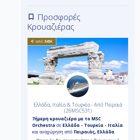
Προσφορές
Κρουαζιέρας
από
345
€
ο - Από
Ελλάδα, Ιταλία & Τουρκία - Από Πειραιά
(26MSC531)
tyal
7ήμερη
κρουαζιέρα με το
MSC
8
Orchestra
σε
Ελλάδα - Τουρκία - Ιταλία
D
αχώρηση
και αναχώρηση από
Πειραιάς, Ελλάδα
-
Π