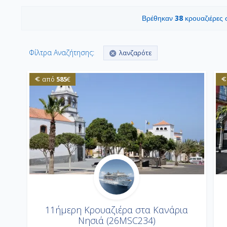
38
Βρέθηκαν
κρουαζιέρες
Φίλτρα Αναζήτησης:
λανζαρότε
585
από
€
11ήμερη Κρουαζιέρα στα Κανάρια
Νησιά (26MSC234)