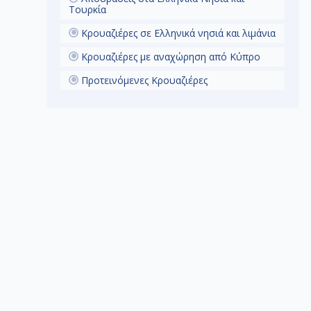
Τουρκία
Κρουαζιέρες σε Ελληνικά νησιά και λιμάνια
U
Κρουαζιέρες με αναχώρηση από Κύπρο
Προτεινόμενες Κρουαζιέρες
c
Ι
π
ε
σ
Α
Μ