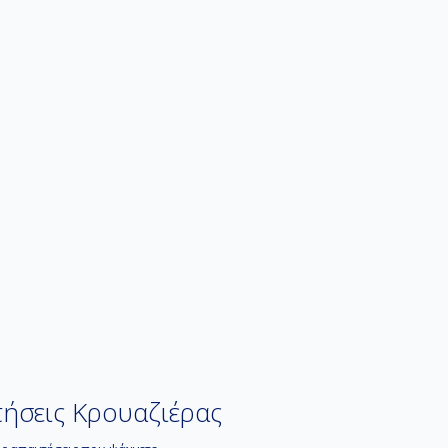
Λανζαρότε: Το νησί σχηματίστηκε από
ηφαιστειακές εκρήξεις πριν από περίπου 15
εκατομμύρια χρόνια και αποτελείται από
ηφαιστειακά πετρώματα και άμμο.
Λισαβόνα: Με δυτικοευρωπαική στην εμφάνιση
μεσογειακή στην ψυχή, με μια αύρα γλυκιάς
μελαγχολίας όταν ο Ατλαντικός συννεφιάζει,
χτισμένη πάνω σε 7 λόφους.
ήσεις Κρουαζιέρας