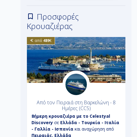
Προσφορές
Κρουαζιέρας
από
489
€
ο - Από
Από τον Πειραιά στη Βαρκελώνη - 8
Ημέρες (CC5)
tyal
8ήμερη
κρουαζιέρα με το
Celestyal
7
Discovery
σε
Ελλάδα - Τουρκία - Ιταλία
E
αχώρηση
- Γαλλία - Ισπανία
και αναχώρηση από
Γ
Πειραιάς, Ελλάδα
Ι