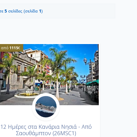
5
1
 σε
σελίδες (σελίδα
)
1115
από
€
12 Ημέρες στα Κανάρια Νησιά - Από
Σαουθάμπτον (26MSC1)