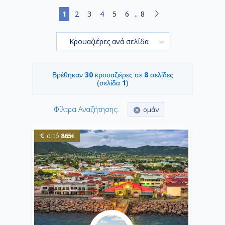
1
2
3
4
5
6
..
8
Κρουαζιέρες ανά σελίδα
30
8
Βρέθηκαν
κρουαζιέρες σε
σελίδες
1
(σελίδα
)
Φίλτρα Αναζήτησης:
ομάν
865
από
€