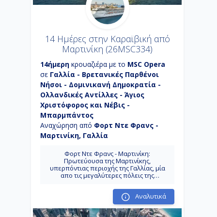
14 Ημέρες στην Καραϊβική από
Μαρτινίκη (26MSC334)
14ήμερη
κρουαζιέρα με το
MSC Opera
σε
Γαλλία - Βρετανικές Παρθένοι
Νήσοι - Δομινικανή Δημοκρατία -
Ολλανδικές Αντίλλες - Άγιος
Χριστόφορος και Νέβις -
Μπαρμπάντος
Αναχώρηση από
Φορτ Ντε Φρανς -
Μαρτινίκη, Γαλλία
Φορτ Ντε Φρανς - Μαρτινίκη:
Πρωτεύουσα της Μαρτινίκης,
υπερπόντιας περιοχής της Γαλλίας, μία
απο τις μεγαλύτερες πόλεις της
καραϊβικής με πληθυσμό 90.000
κατοίκους.
Αναλυτικά
Πουάντ α Πίτρ - Γουαδελούπη: Η
πρωτεύουσα του διαμερίσματος Πουάντ-
α-Πιτρ με πληθυσμό περίπου 18.000.