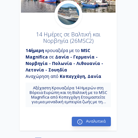
χιλιόμετρα νότια, στο τέλος της κοιλάδας
Oldedalen. Στάβανγκερ: θεωρείται το
κέντρο της βιομηχανίας πετρελαίου στη
Νορβηγία και είναι μία από τις
πρωτεύουσες της ενέργειας της
Ευρώπης. Συχνά αποκαλείται η
πρωτεύουσα του πετρελαίου.
14 Ημέρες σε Βαλτική και
Νορβηγία (26MSC2)
14ήμερη
κρουαζιέρα με το
MSC
Magnifica
σε
Δανία - Γερμανία -
Νορβηγία - Πολωνία - Λιθουανία -
Λετονία - Σουηδία
Αναχώρηση από
Κοπεγχάγη, Δανία
Αξέχαστη Κρουαζιέρα 14 Ημερών στη
Βόρεια Ευρώπη και τη Βαλτική με το MSC
Magnifica από Κοπεγχάγη Ετοιμαστείτε
για μια μοναδική εμπειρία ζωής με την
κρουαζιέρα 14 ημερών στη Βόρεια
Ευρώπη και τη Βαλτική , ξεκινώντας από
την όμορφη Κοπεγχάγη, Δανία .
Επιβιβαστείτε στο εντυπωσιακό MSC
Αναλυτικά
Magnifica και ανακαλύψτε τα μαγευτικά
Νορβηγικά Φιόρδ , τις ιστορικές
πρωτεύουσες της Βαλτικής και γραφικές