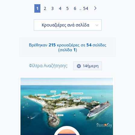
1
2
3
4
5
6
..
54
Κρουαζιέρες ανά σελίδα
215
54
Βρέθηκαν
κρουαζιέρες σε
σελίδες
1
(σελίδα
)
Φίλτρα Αναζήτησης:
14ήμερη