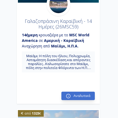
Γαλαζοπράσινη Καραϊβική - 14
Ημέρες (26MSC59)
14ήμερη
κρουαζιέρα με το
MSC World
America
σε
Αμερική - Καραϊβική
Αναχώρηση από
Μαϊάμι, Η.Π.Α.
Μαϊάμι: Η πόλη του ήλιου, Πολυχρωμία,
Ασταμάτητη διασκέδαση και απέραντες
παραλίες...Καλωσορίσατε στο Μαϊάμι,
πόλη στην πολιτεία Φλόριντα των Η.Π.Α.
Κόστα Μάγια: Μικρή τουριστική περιοχή
της πολιτείας Quintana Roo του Μεξικού,
μοιάζει με ιδιωτικό νησί φτιαγμένο ειδικά
για τους επιβάτες των
κρουαζιερόπλοιων. Ροατάν: Bρίσκεται
μεταξύ των νησιών της Uacute;tila και
Guanaja, είναι το μεγαλύτερο της
Αναλυτικά
Ονδούρας. Το νησί ήταν παλαιότερα
γνωστό ως Ruatan ή Rattan. Κοζουμέλ:
Νησί του Μεξικού στην Καραϊβική
βρίσκεται πάνω στο δεύτερο μεγαλύτερο
1325
από
€
κοραλλιογενή ύφαλο του κόσμου.