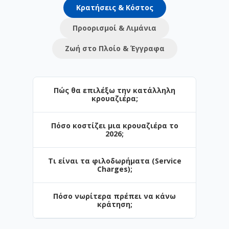
Κρατήσεις & Κόστος
Προορισμοί & Λιμάνια
Ζωή στο Πλοίο & Έγγραφα
Πώς θα επιλέξω την κατάλληλη
κρουαζιέρα;
Πόσο κοστίζει μια κρουαζιέρα το
Η επιλογή εξαρτάται από τον προορισμό
2026;
και το στυλ των διακοπών σας. Στο
Navihellas προσφέρουμε από σύντομες
Τι είναι τα φιλοδωρήματα (Service
3ήμερες αποδράσεις έως πολυήμερες
Οι τιμές ξεκινούν από μόλις €. Το
Charges);
κρουαζιέρες. Αν ταξιδεύετε πρώτη φορά,
κόστος επηρεάζεται από την περίοδο
το Αιγαίο είναι η ιδανική αρχή.
κράτησης, τον τύπο της καμπίνας και τις
Πόσο νωρίτερα πρέπει να κάνω
παροχές (π.χ. πακέτα ποτών).
Είναι μια ημερήσια χρέωση για το
κράτηση;
προσωπικό. Σε ορισμένες εταιρείες (π.χ.
Celestyal) περιλαμβάνονται στην τιμή,