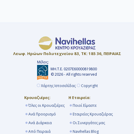
ενώ σε άλλες χρεώνονται στο τέλος.
Προτείνουμε 6 έως 9 μήνες νωρίτερα για
να προλάβετε τις Early Booking
προσφορές με εκπτώσεις έως και 40%.
Λεωφ. Ηρώων Πολυτεχνείου 83, ΤΚ: 185 36, ΠΕΙΡΑΙΑΣ
Μέλος:
ΜΗ.Τ.Ε. 0207Ε60000819800
© 2026 - All rights reserved
Χάρτης Ιστοσελίδας
Copyright
Κρουαζιέρες:
Η Εταιρεία:
Όλες οι Κρουαζιέρες
Ποιοί Είμαστε
Ανά Προορισμό
Εταιρείες Κρουαζιέρας
Ανά Διάρκεια
Οι Συνεργάτες μας
Από Πειραιά
Navihellas Blog