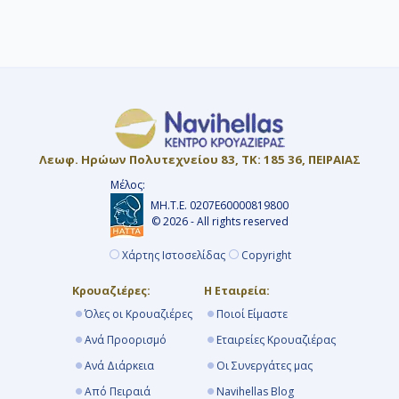
ενώ σε άλλες χρεώνονται στο τέλος.
Προτείνουμε 6 έως 9 μήνες νωρίτερα για
να προλάβετε τις Early Booking
προσφορές με εκπτώσεις έως και 40%.
Λεωφ. Ηρώων Πολυτεχνείου 83, ΤΚ: 185 36, ΠΕΙΡΑΙΑΣ
Μέλος:
ΜΗ.Τ.Ε. 0207Ε60000819800
© 2026 - All rights reserved
Χάρτης Ιστοσελίδας
Copyright
Κρουαζιέρες:
Η Εταιρεία:
Όλες οι Κρουαζιέρες
Ποιοί Είμαστε
Ανά Προορισμό
Εταιρείες Κρουαζιέρας
Ανά Διάρκεια
Οι Συνεργάτες μας
Από Πειραιά
Navihellas Blog