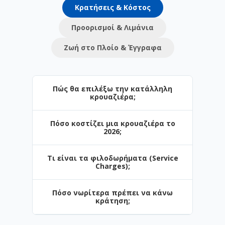
Κρατήσεις & Κόστος
Προορισμοί & Λιμάνια
Ζωή στο Πλοίο & Έγγραφα
Πώς θα επιλέξω την κατάλληλη
κρουαζιέρα;
Πόσο κοστίζει μια κρουαζιέρα το
Η επιλογή εξαρτάται από τον προορισμό
2026;
και το στυλ των διακοπών σας. Στο
Navihellas προσφέρουμε από σύντομες
Τι είναι τα φιλοδωρήματα (Service
3ήμερες αποδράσεις έως πολυήμερες
Οι τιμές ξεκινούν από μόλις €. Το
Charges);
κρουαζιέρες. Αν ταξιδεύετε πρώτη φορά,
κόστος επηρεάζεται από την περίοδο
το Αιγαίο είναι η ιδανική αρχή.
κράτησης, τον τύπο της καμπίνας και τις
Πόσο νωρίτερα πρέπει να κάνω
παροχές (π.χ. πακέτα ποτών).
Είναι μια ημερήσια χρέωση για το
κράτηση;
προσωπικό. Σε ορισμένες εταιρείες (π.χ.
Celestyal) περιλαμβάνονται στην τιμή,