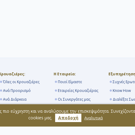
Κρουαζιέρες:
Η Εταιρεία:
Εξυπηρέτηση
Όλες οι Κρουαζιέρες
Ποιοί Είμαστε
Συχνές Ερωτ
Ανά Προορισμό
Εταιρείες Κρουαζιέρας
Know How
Ανά Διάρκεια
Οι Συνεργάτες μας
Διαλέξτε Σω
Από Πειραιά
Navihellas Blog
Τα Λιμάνια
ς πιο εύχρηστη και να αναλύσουμε την επισκεψιμότητα. Συνεχίζοντ
Κρουαζιερόπλοια
Επικοινωνία
Όροι Συμμε
cookies μας.
Αποδοχή
Αναλυτικά