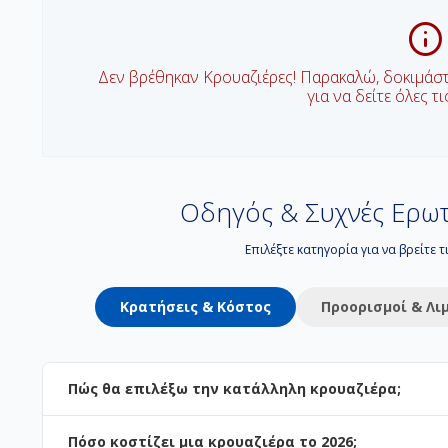
Δεν βρέθηκαν Κρουαζιέρες! Παρακαλώ, δοκιμάσ
για να δείτε όλες τ
Οδηγός & Συχνές Ερωτ
Επιλέξτε κατηγορία για να βρείτε 
Κρατήσεις & Κόστος
Προορισμοί & Λι
Πώς θα επιλέξω την κατάλληλη κρουαζιέρα;
Πόσο κοστίζει μια κρουαζιέρα το 2026;
Η επιλογή εξαρτάται από τον προορισμό και το στυλ των