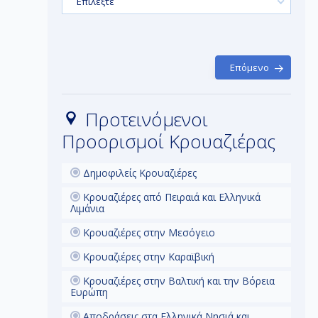
Επιλέξτε
μέρος της παλιάς πόλης προστατευμένο από
Ο
την Ουνέσκο ως μνημείο πολιτιστικής
κληρονομιάς, δικαίως απέκτησε το
προσωνύμιο la Superba λόγω του ένδοξου
παρελθόντος καθώς και των εντυπωσιακών
αξιοθεάτων της πόλης.
Επόμενο
Προτεινόμενοι
Προορισμοί Κρουαζιέρας
Δημοφιλείς Κρουαζιέρες
Κρουαζιέρες από Πειραιά και Ελληνικά
Λιμάνια
Κρουαζιέρες στην Μεσόγειο
Κρουαζιέρες στην Καραϊβική
Κρουαζιέρες στην Βαλτική και την Βόρεια
Ευρώπη
Αποδράσεις στα Ελληνικά Νησιά και