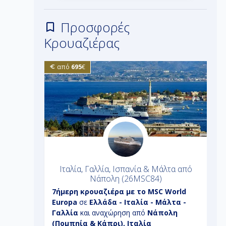
Προσφορές
Κρουαζιέρας
από
695
€
 Πειραιά
Ιταλία, Γαλλία, Ισπανία & Μάλτα από
Νάπολη (26MSC84)
7ήμερη
κρουαζιέρα με το
MSC World
9
- Ιταλία
Europa
σε
Ελλάδα - Ιταλία - Μάλτα -
σ
λλάδα
Γαλλία
και αναχώρηση από
Νάπολη
κ
(Πομπηία & Κάπρι), Ιταλία