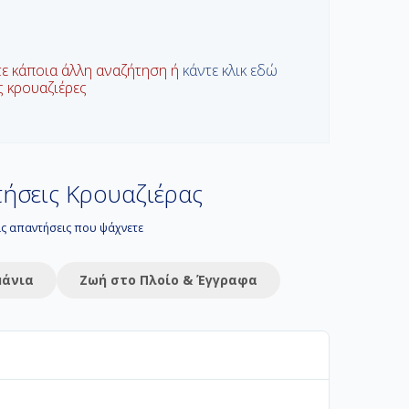
τε κάποια άλλη αναζήτηση ή
κάντε κλικ εδώ
ις κρουαζιέρες
ήσεις Κρουαζιέρας
τις απαντήσεις που ψάχνετε
μάνια
Ζωή στο Πλοίο & Έγγραφα
 διακοπών σας. Στο Navihellas προσφέρουμε από