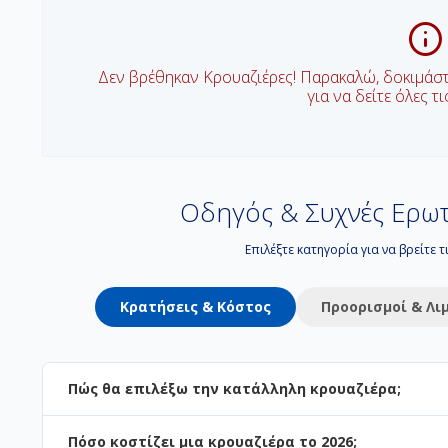
Δεν βρέθηκαν Κρουαζιέρες! Παρακαλώ, δοκιμάσ
για να δείτε όλες τ
Οδηγός & Συχνές Ερωτ
Επιλέξτε κατηγορία για να βρείτε 
Κρατήσεις & Κόστος
Προορισμοί & Λι
Πώς θα επιλέξω την κατάλληλη κρουαζιέρα;
Πόσο κοστίζει μια κρουαζιέρα το 2026;
Η επιλογή εξαρτάται από τον προορισμό και το στυλ των