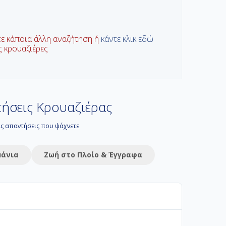
τε κάποια άλλη αναζήτηση ή
κάντε κλικ εδώ
ις κρουαζιέρες
ήσεις Κρουαζιέρας
τις απαντήσεις που ψάχνετε
μάνια
Ζωή στο Πλοίο & Έγγραφα
 διακοπών σας. Στο Navihellas προσφέρουμε από