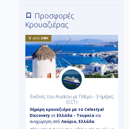
Προσφορές
Κρουαζιέρας
από
349
€
λτα από
Εικόνες του Αιγαίου με Πάτμο - 3 ημέρες
(CC1)
World
3ήμερη
κρουαζιέρα με το
Celestyal
8
λτα -
Discovery
σε
Ελλάδα - Τουρκία
και
D
λη
αναχώρηση από
Λαύριο, Ελλάδα
-
Π