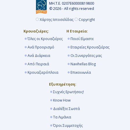
ΜΗ.Τ.Ε. 0207Ε60000819800
© 2026 - All rights reserved
Χάρτης Ιστοσελίδας
Copyright
Κρουαζιέρες:
Η Εταιρεία:
Όλες οι Κρουαζιέρες
Ποιοί Είμαστε
Ανά Προορισμό
Εταιρείες Κρουαζιέρας
Ανά Διάρκεια
Οι Συνεργάτες μας
Από Πειραιά
Navihellas Blog
Κρουαζιερόπλοια
Επικοινωνία
Εξυπηρέτηση:
Συχνές Ερωτήσεις!
Know How
Διαλέξτε Σωστά
Τα Λιμάνια
Όροι Συμμετοχής