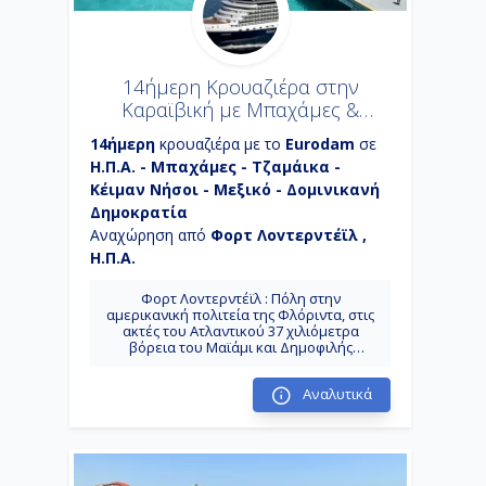
14ήμερη Κρουαζιέρα στην
Καραϊβική με Μπαχάμες &
Μεξικό (26HAL33)
14ήμερη
κρουαζιέρα με το
Eurodam
σε
Η.Π.Α. - Μπαχάμες - Τζαμάικα -
Κέιμαν Νήσοι - Μεξικό - Δομινικανή
Δημοκρατία
Αναχώρηση από
Φορτ Λοvτερντέϊλ ,
Η.Π.Α.
Φορτ Λοvτερντέϊλ : Πόλη στην
αμερικανική πολιτεία της Φλόριντα, στις
ακτές του Ατλαντικού 37 χιλιόμετρα
βόρεια του Μαϊάμι και Δημοφιλής
τουριστικός προορισμός.
Χαλφ Μουν Κέϊ: Είναι ένα από τα 700
Αναλυτικά
νησιά του αρχιπελάγους που απαρτίζουν
τις Μπαχάμες. Είναι ένα ιδιωτικό νησί που
ανήκει στην εταιρία Holland America.
Ότσο Ρίος: Στο Dolphin Core θα
παρακολουθήσετε show με δελφίνια και
γιατί όχι να μην κολυμπήσετε μαζί τους!