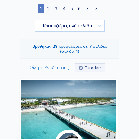
1
2
3
4
5
6
7
Κρουαζιέρες ανά σελίδα
28
7
Βρέθηκαν
κρουαζιέρες σε
σελίδες
1
(σελίδα
)
Φίλτρα Αναζήτησης:
Eurodam