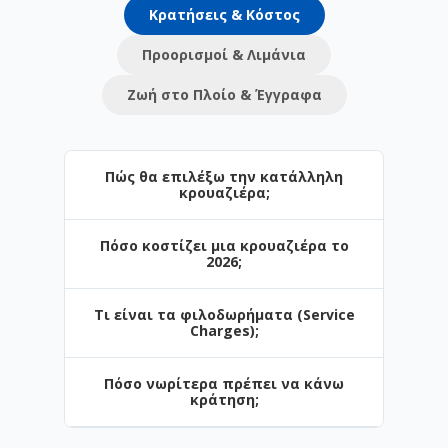
Κρατήσεις & Κόστος
Προορισμοί & Λιμάνια
Ζωή στο Πλοίο & Έγγραφα
Πώς θα επιλέξω την κατάλληλη
κρουαζιέρα;
Πόσο κοστίζει μια κρουαζιέρα το
Η επιλογή εξαρτάται από τον προορισμό
2026;
και το στυλ των διακοπών σας. Στο
Navihellas προσφέρουμε από σύντομες
Τι είναι τα φιλοδωρήματα (Service
3ήμερες αποδράσεις έως πολυήμερες
Οι τιμές ξεκινούν από μόλις €. Το
Charges);
κρουαζιέρες. Αν ταξιδεύετε πρώτη φορά,
κόστος επηρεάζεται από την περίοδο
το Αιγαίο είναι η ιδανική αρχή.
κράτησης, τον τύπο της καμπίνας και τις
Πόσο νωρίτερα πρέπει να κάνω
παροχές (π.χ. πακέτα ποτών).
Είναι μια ημερήσια χρέωση για το
κράτηση;
προσωπικό. Σε ορισμένες εταιρείες (π.χ.
Celestyal) περιλαμβάνονται στην τιμή,