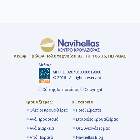
ενώ σε άλλες χρεώνονται στο τέλος.
Προτείνουμε 6 έως 9 μήνες νωρίτερα για
να προλάβετε τις Early Booking
προσφορές με εκπτώσεις έως και 40%.
Λεωφ. Ηρώων Πολυτεχνείου 83, ΤΚ: 185 36, ΠΕΙΡΑΙΑΣ
Μέλος:
ΜΗ.Τ.Ε. 0207Ε60000819800
© 2026 - All rights reserved
Χάρτης Ιστοσελίδας
Copyright
Κρουαζιέρες:
Η Εταιρεία:
Όλες οι Κρουαζιέρες
Ποιοί Είμαστε
Ανά Προορισμό
Εταιρείες Κρουαζιέρας
Ανά Διάρκεια
Οι Συνεργάτες μας
Από Πειραιά
Navihellas Blog