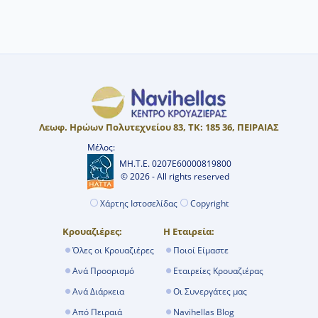
ενώ σε άλλες χρεώνονται στο τέλος.
Προτείνουμε 6 έως 9 μήνες νωρίτερα
για να προλάβετε τις Early Booking
προσφορές με εκπτώσεις έως και 40%.
Λεωφ. Ηρώων Πολυτεχνείου 83, ΤΚ: 185 36, ΠΕΙΡΑΙΑΣ
Μέλος:
ΜΗ.Τ.Ε. 0207Ε60000819800
© 2026 - All rights reserved
Χάρτης Ιστοσελίδας
Copyright
Κρουαζιέρες:
Η Εταιρεία:
Όλες οι Κρουαζιέρες
Ποιοί Είμαστε
Ανά Προορισμό
Εταιρείες Κρουαζιέρας
Ανά Διάρκεια
Οι Συνεργάτες μας
Από Πειραιά
Navihellas Blog