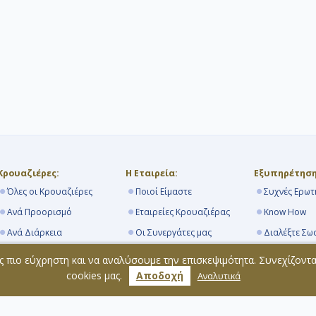
Κρουαζιέρες:
Η Εταιρεία:
Εξυπηρέτηση
Όλες οι Κρουαζιέρες
Ποιοί Είμαστε
Συχνές Ερωτ
Ανά Προορισμό
Εταιρείες Κρουαζιέρας
Know How
Ανά Διάρκεια
Οι Συνεργάτες μας
Διαλέξτε Σω
Από Πειραιά
Navihellas Blog
Τα Λιμάνια
ς πιο εύχρηστη και να αναλύσουμε την επισκεψιμότητα. Συνεχίζοντ
Κρουαζιερόπλοια
Επικοινωνία
Όροι Συμμε
cookies μας.
Αποδοχή
Αναλυτικά