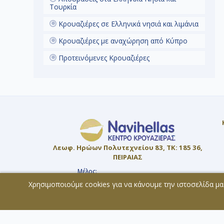
 πλούσια
Τουρκία
εγαλύτερα
Ευρώπης,
Κρουαζιέρες σε Ελληνικά νησιά και λιμάνια
άς της
Rolli, τα
Κρουαζιέρες με αναχώρηση από Κύπρο
ενών,
είο της
Προτεινόμενες Κρουαζιέρες
ά σοκάκια
 πλατείες
αρδιά της
Η Νάπολη ,
 , σας
μόσφαιρα,
αι την
ρούς. Από
μεσα σε
θείτε την
από την
Λεωφ. Ηρώων Πολυτεχνείου 83, ΤΚ: 185 36,
άστε στο
ΠΕΙΡΑΙΑΣ
 με τη
Η Νάπολη
Μέλος:
ιρίες.
ΜΗ.Τ.Ε. 0207Ε60000819800
Χρησιμοποιούμε cookies για να κάνουμε την ιστοσελίδα μα
αση στην
© 2026 - All rights reserved
ς είναι η
ία της
Χάρτης Ιστοσελίδας
Copyright
κελίας, η
ιρίες για