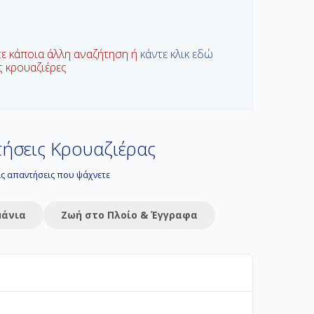
τε κάποια άλλη αναζήτηση ή
κάντε κλικ εδώ
ις κρουαζιέρες
ήσεις Κρουαζιέρας
τις απαντήσεις που ψάχνετε
μάνια
Ζωή στο Πλοίο & Έγγραφα
 διακοπών σας. Στο Navihellas προσφέρουμε από