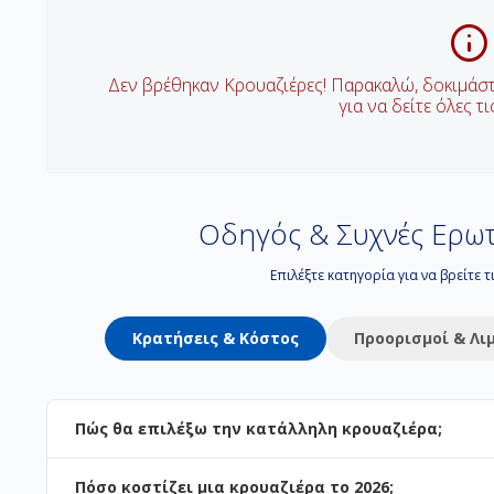
Δεν βρέθηκαν Κρουαζιέρες! Παρακαλώ, δοκιμάσ
για να δείτε όλες τ
Οδηγός & Συχνές Ερωτ
Επιλέξτε κατηγορία για να βρείτε 
Κρατήσεις & Κόστος
Προορισμοί & Λι
Πώς θα επιλέξω την κατάλληλη κρουαζιέρα;
Πόσο κοστίζει μια κρουαζιέρα το 2026;
Η επιλογή εξαρτάται από τον προορισμό και το στυλ των