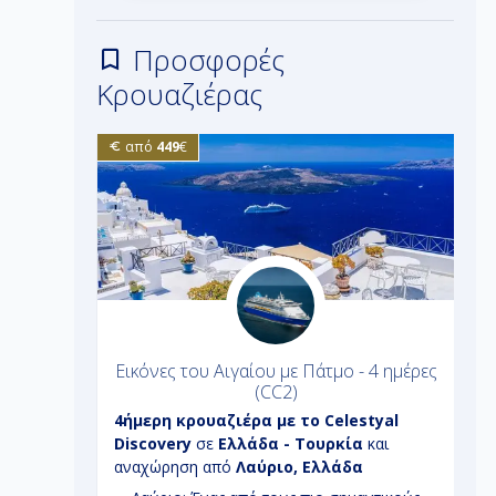
Προσφορές
Κρουαζιέρας
από
449
€
λτα από
Εικόνες του Αιγαίου με Πάτμο - 4 ημέρες
(CC2)
World
4ήμερη
κρουαζιέρα με το
Celestyal
7
λτα -
Discovery
σε
Ελλάδα - Τουρκία
και
J
ελώνη,
αναχώρηση από
Λαύριο, Ελλάδα
α