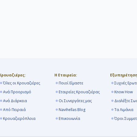
Κρουαζιέρες:
Η Εταιρεία:
Εξυπηρέτηση
Όλες οι Κρουαζιέρες
Ποιοί Είμαστε
Συχνές Ερωτ
Ανά Προορισμό
Εταιρείες Κρουαζιέρας
Know How
Ανά Διάρκεια
Οι Συνεργάτες μας
Διαλέξτε Σω
Από Πειραιά
Navihellas Blog
Τα Λιμάνια
Κρουαζιερόπλοια
Επικοινωνία
Όροι Συμμε