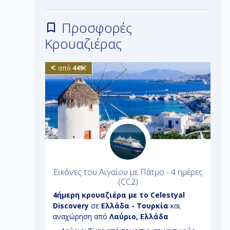
Προσφορές
Κρουαζιέρας
από
449
€
νη - 8
Εικόνες του Αιγαίου με Πάτμο - 4 ημέρες
(CC2)
tyal
4ήμερη
κρουαζιέρα με το
Celestyal
9
- Ιταλία
Discovery
σε
Ελλάδα - Τουρκία
και
σ
ση από
αναχώρηση από
Λαύριο, Ελλάδα
κ