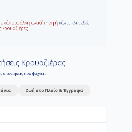
τε κάποια άλλη αναζήτηση ή
κάντε κλικ εδώ
ις κρουαζιέρες
ήσεις Κρουαζιέρας
τις απαντήσεις που ψάχνετε
μάνια
Ζωή στο Πλοίο & Έγγραφα
 διακοπών σας. Στο Navihellas προσφέρουμε από