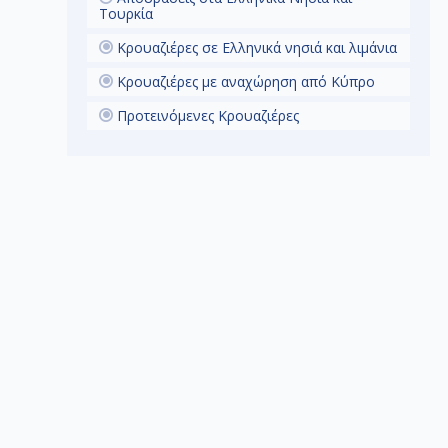
 Έφεσος,
Τουρκία
ία Στο
ρία να
Κρουαζιέρες σε Ελληνικά νησιά και λιμάνια
αία πόλη
 πιο
Κρουαζιέρες με αναχώρηση από Κύπρο
ικούς
ε την
λο Θέατρο
Προτεινόμενες Κρουαζιέρες
Ρωμαϊκής
την Έφεσο
λλάδα: Το
ός και
σας καλεί
ου Αγίου
λαιο της
άτο
 θα σας
Πάτμο
ατική
λάδα:
ήτη , το
 πλούσια
άτι της
υσείο
ετσιάνικα
ξενία και
έρα στην
ιτιστική