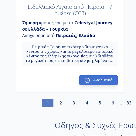
περισσότεροι από 700.000 ταξιδιώτες το χρόνο.
Ειδυλλιακό Αιγαίο από Πειραιά - 7
ημέρες (CC3)
7ήμερη
κρουαζιέρα με το
Celestyal Journey
σε
Ελλάδα - Τουρκία
Αναχώρηση από
Πειραιάς, Ελλάδα
Πειραιάς: Το σημαντικότερο βιομηχανικό
κέντρο της χώρας και το μεγαλύτερο εμπορικό
κέντρο της ελληνικής οικονομίας, ενώ διαθέτει
το μεγαλύτερο, σε επιβατική κίνηση, λιμένα της
Ευρώπης συνδέοντας ακτοπλοϊκά την
πρωτεύουσα με τα νησιά του Αιγαίου.
Κουσάντασι (Αρχ. Έφεσος): Το λιμάνι για την
επίσκεψη στην Αρχαία Έφεσσο, ένα από τα
Αναλυτικά
μεγαλύτερα υπαίθρια μουσεία στον κόσμο, η
οποία απέχει μόλις 19 χιλιόμετρα.
Ρόδος: Είναι ο κυριότερος μαγνήτης μαζικού
τουρισμού στην Ελλάδα. Μια πόλη απο το
παρελθόν μέσα στην Ρόδο, καθώς ένα από τα
1
2
3
4
5
6
..
83
σημαντικότερα αξιοθέατα του νησιού είναι η
Μεσαιωνική Πόλη, που αποτελεί Μνημείο
Παγκόσμιας Κληρονομιάς και περιλαμβάνεται
στον κατάλογο της UNESCO.
Οδηγός & Συχνές Ερωτ
Άγιος Νικόλαος (Κρήτη): Πανέμορφη
πρωτεύουσα του νομού Λασιθίου και από τις
πρώτες πόλεις της Κρήτης που ξεκίνησε η