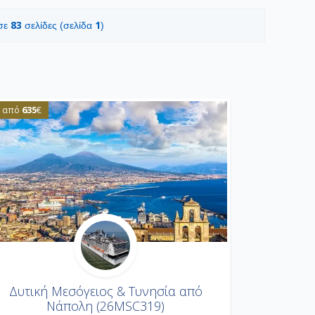
83
1
 σε
σελίδες (σελίδα
)
635
από
€
Δυτική Μεσόγειος & Τυνησία από
Νάπολη (26MSC319)