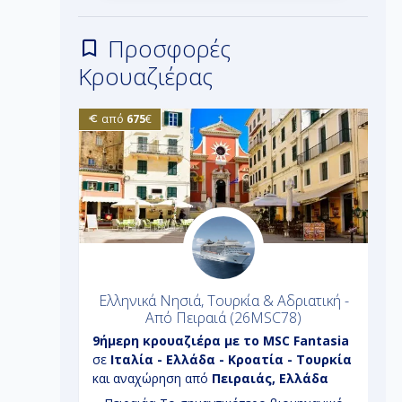
Προσφορές
Κρουαζιέρας
από
675
€
 3 ημέρες
Ελληνικά Νησιά, Τουρκία & Αδριατική -
Από Πειραιά (26MSC78)
tyal
9ήμερη
κρουαζιέρα με το
MSC Fantasia
7
και
σε
Ιταλία - Ελλάδα - Κροατία - Τουρκία
J
και αναχώρηση από
Πειραιάς, Ελλάδα
Μ
α