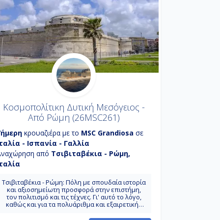
κερδίσει από την πρώτη στιγμή. Όσεαν Κέϊ MSC
πόλης προστατευμένο από
Reserve: Το Ocean Cay είναι ένα νησί στις
 μνημείο πολιτιστικής
Μπαχάμες, το οποίο βρίσκεται στην περιοχή
δικαίως απέκτησε το
Bimini. Είναι τεχνητό νησί, το οποίο χτίστηκε στα
perba λόγω του ένδοξου
τέλη της δεκαετίας του 1960 μέχρι τις αρχές της
ς και των εντυπωσιακών
δεκαετίας του 1970 και χρησιμοποιήθηκε ως
των της πόλης.
βιομηχανικός χώρος εκχύλισης άμμου. Η
προβλήτα ανακατασκευάστηκε ως ιδιωτικό
νησί, για να χρησιμοποιηθεί από τις
κρουαζιέρες MSC.
Κοσμοπολίτικη Δυτική Μεσόγειος -
Από Ρώμη (26MSC261)
7ήμερη
κρουαζιέρα με το
MSC Grandiosa
σε
Ιταλία - Ισπανία - Γαλλία
Αναχώρηση από
Τσιβιταβέκια - Ρώμη,
Ιταλία
Τσιβιταβέκια - Ρώμη: Πόλη με σπουδαία ιστορία
και αξιοσημείωτη προσφορά στην επιστήμη,
τον πολιτισμό και τις τέχνες. Γι' αυτό το λόγο,
καθώς και για τα πολυάριθμα και εξαιρετικής
ομορφιάς μνημεία της, της έχει αποδοθεί η
προσωνυμία laquo;η αιώνια πόληraquo; Πάλμα