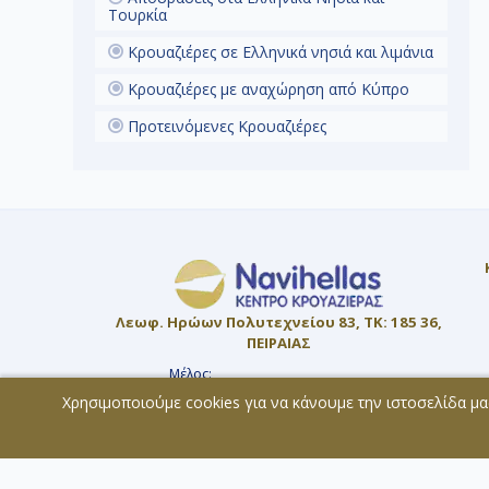
Τουρκία
Κρουαζιέρες σε Ελληνικά νησιά και λιμάνια
Κρουαζιέρες με αναχώρηση από Κύπρο
Β
Προτεινόμενες Κρουαζιέρες
α
ε
γ
Λεωφ. Ηρώων Πολυτεχνείου 83, ΤΚ: 185 36,
ΠΕΙΡΑΙΑΣ
Μέλος:
ΜΗ.Τ.Ε. 0207Ε60000819800
Χρησιμοποιούμε cookies για να κάνουμε την ιστοσελίδα μα
© 2026 - All rights reserved
Η
τ
Χάρτης Ιστοσελίδας
Copyright