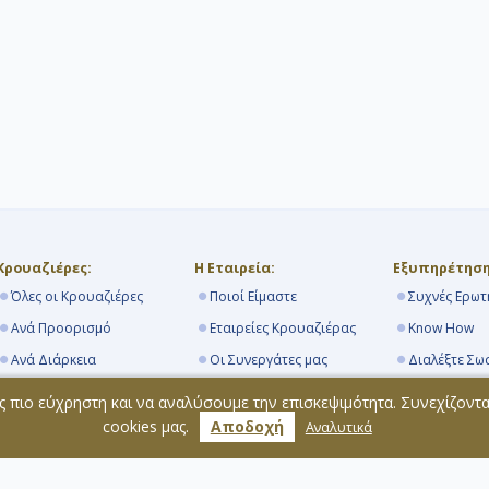
κρουαζιέρα . Κουσάντασι Αρχαία Έφεσος,
Τουρκία: Ένα ταξίδι στην Ιστορία Στο
Κουσάντασι θα έχετε την ευκαιρία να
επισκεφθείτε την εκπληκτική αρχαία πόλη
της Εφέσου , έναν από τους πιο
καλοδιατηρημένους αρχαιολογικούς
χώρους στον κόσμο. Θαυμάστε την
ιβλιοθήκη του Κέλσου, το Μεγάλο Θέατρο
και νιώστε την αύρα της αρχαίας Ρωμαϊκής
υτοκρατορίας. Μια κρουαζιέρα στην Έφεσο
ίναι μια εμπειρία ζωής. Πάτμος, Ελλάδα: Το
Νησί της Αποκάλυψης Ένας ιερός και
αλήνιος προορισμός, η Πάτμος , σας καλεί
να ανακαλύψετε το Μοναστήρι του Αγίου
Ιωάννη του Θεολόγου και το Σπήλαιο της
Αποκάλυψης. Ένα μέρος γεμάτο
Κρουαζιέρες:
Η Εταιρεία:
Εξυπηρέτηση
πνευματικότητα και ιστορία που θα σας
Όλες οι Κρουαζιέρες
Ποιοί Είμαστε
Συχνές Ερωτ
μαγέψει. Η κρουαζιέρα στην Πάτμο
προσφέρει μια μοναδική πνευματική
Ανά Προορισμό
Εταιρείες Κρουαζιέρας
Know How
εμπειρία. Ηράκλειο Κρήτη, Ελλάδα:
Πολιτισμός και Παράδοση Στην Κρήτη , το
Ανά Διάρκεια
Οι Συνεργάτες μας
Διαλέξτε Σω
Ηράκλειο σας υποδέχεται με την πλούσια
ιστορία του. Επισκεφθείτε το παλάτι της
Από Πειραιά
Navihellas Blog
Τα Λιμάνια
ς πιο εύχρηστη και να αναλύσουμε την επισκεψιμότητα. Συνεχίζοντ
Κνωσού, το Αρχαιολογικό Μουσείο
ρακλείου και περπατήστε στα βενετσιάνικα
Κρουαζιερόπλοια
Επικοινωνία
Όροι Συμμε
cookies μας.
Αποδοχή
Αναλυτικά
είχη. Απολαύστε την κρητική φιλοξενία και
την τοπική κουζίνα. Μία κρουαζιέρα στην
Κρήτη είναι μια γευστική και πολιτιστική