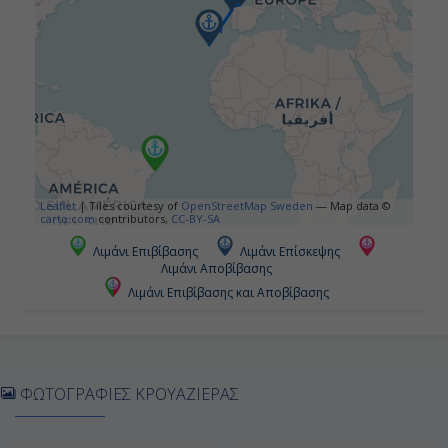
Εν Πλω
-
-
Ημέρα 5η
Εν Πλω
Leaflet
|
Tiles courtesy of
OpenStreetMap Sweden
— Map data ©
carto.com
contributors,
CC-BY-SA
-
Λιμάνι Επιβίβασης
Λιμάνι Επίσκεψης
Λιμάνι Αποβίβασης
-
Λιμάνι Επιβίβασης και Αποβίβασης
Ημέρα 6η
Εν Πλω
ΦΩΤΟΓΡΑΦΙΕΣ ΚΡΟΥΑΖΙΕΡΑΣ
-