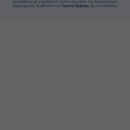
ιστοσελίδας με οιανδήποτε τρόπο και μέσο. Για περισσότερες
πληροφορίες διαβάστε τους
Όρους Χρήσης
της ιστοσελίδας.