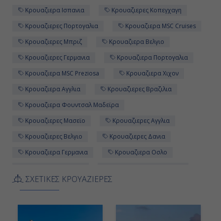
Κρουαζιερα Ισπανια
Κρουαζιερες Κοπεγχαγη
09:00
Κρουαζιερες Πορτογαλια
Κρουαζιερα MSC Cruises
18:00
Κρουαζιερες Μπριζ
Κρουαζιερα Βελγιο
Κρουαζιερες Γερμανια
Κρουαζιερα Πορτογαλια
Ημέρα 12η
Κρουαζιερα MSC Preziosa
Κρουαζιερα Χιχον
Κρουαζιερα Αγγλια
Κρουαζιερες Βραζιλια
Εν Πλω
Κρουαζιερα Φουντσαλ Μαδεϊρα
-
Κρουαζιερες Μασεϊο
Κρουαζιερες Αγγλια
-
Κρουαζιερες Βελγιο
Κρουαζιερες Δανια
Κρουαζιερα Γερμανια
Κρουαζιερα Οσλο
Ημέρα 13η
Κρουαζιερα Μασεϊο
Κρουαζιερες MSC Cruises
ΣΧΕΤΙΚΕΣ ΚΡΟΥΑΖΙΕΡΕΣ
Κρουαζιερες Νορβηγια
Κρουαζιερες Χιχον
Σαουθάμπτον (Λονδίνο), Αγγλία
Κρουαζιερες Ισπανια
07:00
Κρουαζιερες Φουντσαλ Μαδεϊρα