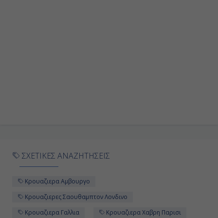
Ημέρα 9η
Εν Πλω
-
-
Ημέρα 10η
Βίγκο, Ισπανία
09:00
ΣΧΕΤΙΚΕΣ ΑΝΑΖΗΤΗΣΕΙΣ
17:00
Κρουαζιερα Αμβουργο
Ημέρα 11η
Κρουαζιερες Σαουθαμπτον Λονδινο
Κρουαζιερα Γαλλια
Κρουαζιερα Χαβρη Παρισι
Χιχόν, Ισπανία