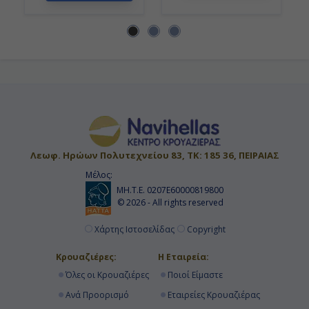
Ημέρα 16η
Εν Πλω
-
-
Ημέρα 17η
Λεωφ. Ηρώων Πολυτεχνείου 83, ΤΚ: 185 36, ΠΕΙΡΑΙΑΣ
Κοπεγχάγη, Δανία
Μέλος:
ΜΗ.Τ.Ε. 0207Ε60000819800
08:00
© 2026 - All rights reserved
16:00
Χάρτης Ιστοσελίδας
Copyright
Κρουαζιέρες:
Η Εταιρεία:
Ημέρα 18η
Όλες οι Κρουαζιέρες
Ποιοί Είμαστε
Όσλο, Νορβηγία
Ανά Προορισμό
Εταιρείες Κρουαζιέρας