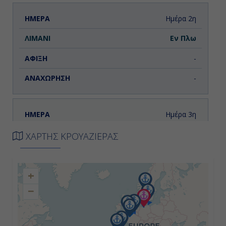
Ημέρα 2η
Εν Πλω
-
-
Ημέρα 3η
Εν Πλω
ΧΑΡΤΗΣ ΚΡΟΥΑΖΙΕΡΑΣ
-
+
-
−
Ημέρα 4η