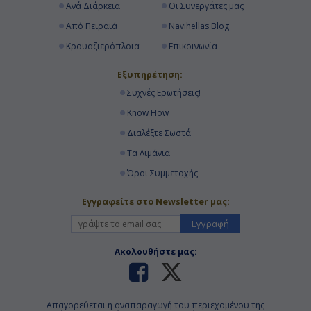
Ανά Διάρκεια
Οι Συνεργάτες μας
09:00
Από Πειραιά
Navihellas Blog
18:00
Κρουαζιερόπλοια
Επικοινωνία
Εξυπηρέτηση:
Ημέρα 19η
Συχνές Ερωτήσεις!
Know How
Εν Πλω
Διαλέξτε Σωστά
-
Τα Λιμάνια
-
Όροι Συμμετοχής
Εγγραφείτε στο Newsletter μας:
Ημέρα 20η
Εγγραφή
Αμβούργο, Γερμανία
Ακολουθήστε μας:
08:00
Αποβίβαση
Απαγορεύεται η αναπαραγωγή του περιεχομένου της