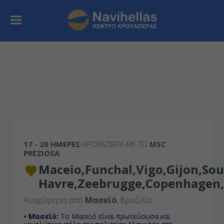
17 - 20 ΗΜΈΡΕΣ
ΚΡΟΥΑΖΙΕΡΑ ΜΕ ΤΟ
MSC
PREZIOSA
Maceio,Funchal,Vigo,Gijon,So
Havre,Zeebrugge,Copenhagen
Αναχώρηση από
Μασεϊό
, Βραζιλία
• Μασεϊό:
Το Μασεϊό είναι πρωτεύουσα και