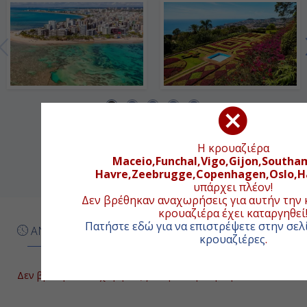
-
Ημέρα 7η
Εν Πλω
-
-
Η κρουαζιέρα
Maceio,Funchal,Vigo,Gijon,Southa
Havre,Zeebrugge,Copenhagen,Oslo,
υπάρχει πλέον!
Ημέρα 8η
Δεν βρέθηκαν αναχωρήσεις για αυτήν την 
κρουαζιέρα έχει καταργηθεί
Φουντσάλ (Μαδέϊρα), Πορτογαλία
Πατήστε εδώ για να επιστρέψετε στην σελί
ΑΝΑΧΩΡΗΣΕΙΣ ΚΡΟΥΑΖΙΕΡΑΣ
κρουαζιέρες
.
09:00
19:00
Δεν βρέθηκαν αναχωρήσεις για την επόμενη περίοδο!