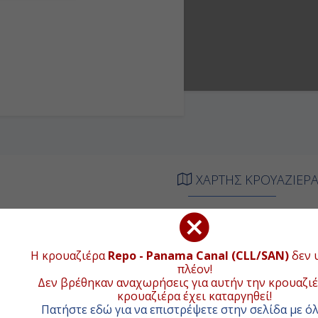
ΧΑΡΤΗΣ ΚΡΟΥΑΖΙΕΡ
ΦΙΞΗ
ΑΝΑΧΩΡΗΣΗ
+
ιβίβαση
18:00
−
Η κρουαζιέρα
Repo - Panama Canal (CLL/SAN)
δεν 
πλέον!
10:00
19:00
Δεν βρέθηκαν αναχωρήσεις για αυτήν την κρουαζιέ
κρουαζιέρα έχει καταργηθεί!
Πατήστε εδώ για να επιστρέψετε στην σελίδα με όλ