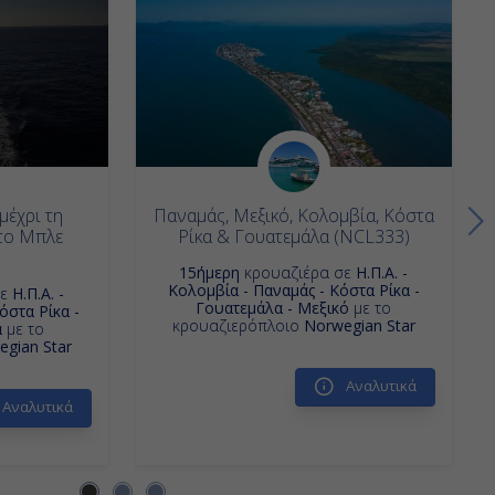
μέχρι τη
Παναμάς, Μεξικό, Κολομβία, Κόστα
στο Μπλε
Ρίκα & Γουατεμάλα (NCL333)
15ήμερη
κρουαζιέρα σε
Η.Π.Α. -
Κολομβία - Παναμάς - Κόστα Ρίκα -
σε
Η.Π.Α. -
Γουατεμάλα - Μεξικό
με το
όστα Ρίκα -
κρουαζιερόπλοιο
Norwegian Star
α
με το
gian Star
Αναλυτικά
Αναλυτικά