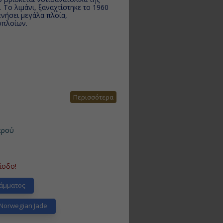
. Το λιμάνι, ξαναχτίστηκε το 1960
ενήσει μεγάλα πλοία,
οπλοίων.
Περισσότερα
ερού
ίοδο!
άμματος
Norwegian Jade