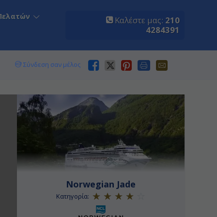
Πελατών
Καλέστε μας:
210
4284391
Σύνδεση σαν μέλος
Norwegian Jade
Κατηγορία: