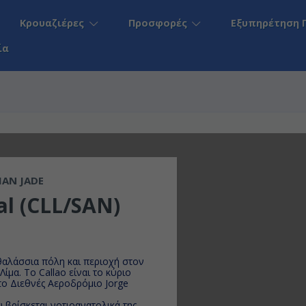
Κρουαζιέρες
Προσφορές
Εξυπηρέτηση 
ία
AN JADE
l (CLL/SAN)
θαλάσσια πόλη και περιοχή στον
ίμα. Το Callao είναι το κύριο
το Διεθνές Αεροδρόμιο Jorge
 βρίσκεται νοτιοανατολικά της