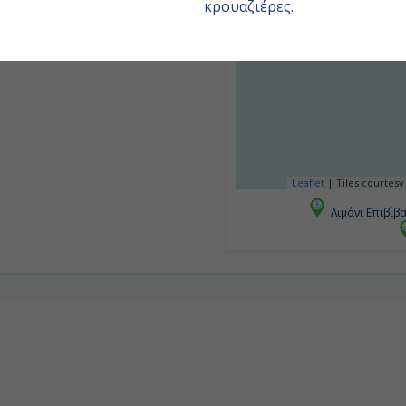
κρουαζιέρες
.
Leaflet
|
Tiles courtesy
Λιμάνι Επιβίβ