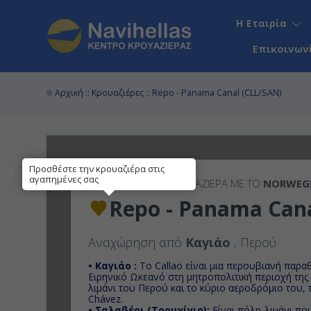
Η Εταιρία
Επικοινων
Αρχική
::
Κρουαζιέρες
:: Repo - Panama Canal (CLL/SAN)
Προσθέστε την κρουαζιέρα στις
αγαπημένες σας
17 - 20 ΗΜΈΡΕΣ
ΚΡΟΥΑΖΙΕΡΑ ΜΕ ΤΟ
NORWEGI
Repo - Panama Cana
Αναχώρηση από
Καγιάο
, Περού
• Καγιάο :
Το Callao είναι μια περουβιανή παρα
Ειρηνικό Ωκεανό στη μητροπολιτική περιοχή της Λ
λιμάνι του Περού και το κύριο αεροδρόμιο του, 
Chávez.
• Σαλαβέρι (Τρουχίγιο):
Eίναι πόλη-λιμάνι που