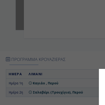
ΠΡΟΓΡΑΜΜΑ ΚΡΟΥΑΖΙΕΡΑΣ
ΗΜΕΡΑ
ΛΙΜΑΝΙ
Α
Ημέρα 1η
Καγιάο , Περού
Επ
Ημέρα 2η
Σαλαβέρι (Τρουχίγιο), Περού