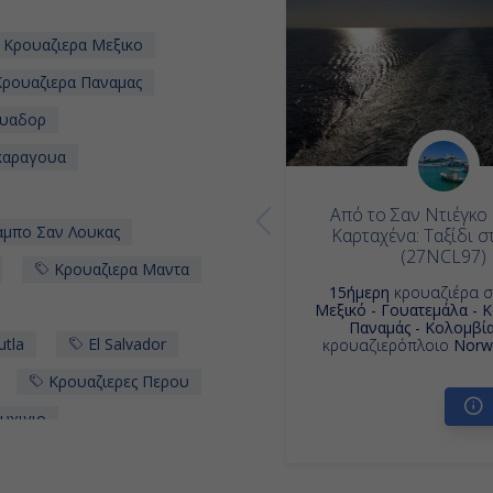
Κρουαζιερα Μεξικο
ρουαζιερα Παναμας
ουαδορ
καραγουα
Από το Σαν Ντιέγκο 
αμπο Σαν Λουκας
Καρταχένα: Ταξίδι 
(27NCL97)
Κρουαζιερα Μαντα
15ήμερη
κρουαζιέρα 
Μεξικό - Γουατεμάλα - Κ
Παναμάς - Κολομβί
utla
El Salvador
κρουαζιερόπλοιο
Norwe
Κρουαζιερες Περου
υχιγιο
Κρουαζιερα Η Π Α