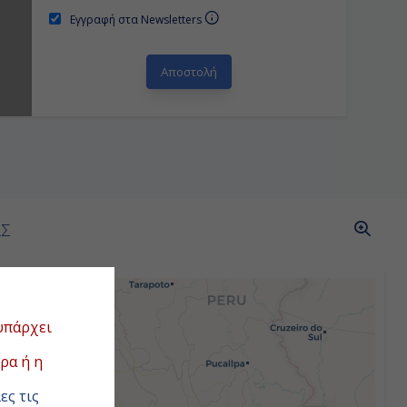
Εγγραφή στα Newsletters
ΑΣ
υπάρχει
ρα ή η
ες τις