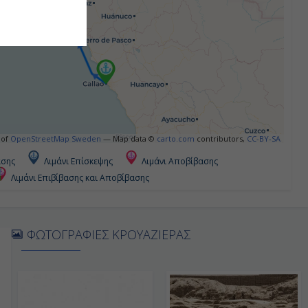
 of
OpenStreetMap Sweden
— Map data ©
carto.com
contributors,
CC-BY-SA
ασης
Λιμάνι Επίσκεψης
Λιμάνι Αποβίβασης
Λιμάνι Επιβίβασης και Αποβίβασης
ΦΩΤΟΓΡΑΦΙΕΣ ΚΡΟΥΑΖΙΕΡΑΣ