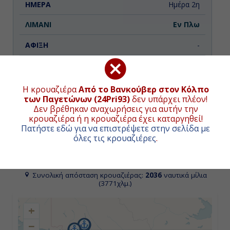
Ημέρα 2η
Εν Πλω
-
-
Η κρουαζιέρα
Από το Βανκούβερ στον Κόλπο
των Παγετώνων (24Pri93)
δεν υπάρχει πλέον!
Ημέρα 3η
Δεν βρέθηκαν αναχωρήσεις για αυτήν την
Η αναχώρηση στις 18 Σεπτεμβρίου θα
κρουαζιέρα ή η κρουαζιέρα έχει καταργηθεί!
πραγματοποιηθεί με το κρουαζιερόπλοιο Grand
Τζούνο ( Αλάσκα ), Η.Π.Α.
Πατήστε εδώ για να επιστρέψετε στην σελίδα με
Princess.
όλες τις κρουαζιέρες
.
13:00
ΧΑΡΤΗΣ ΚΡΟΥΑΖΙΕΡΑΣ
22:00
Συνολική απόσταση κρουαζιέρας:
2036
ναυτικά μίλια
(3771χλμ.)
Ημέρα 4η
+
Σκάγκγουέϊ ( Αλάσκα ), Η.Π.Α.
−