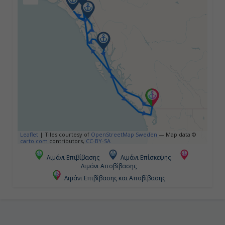
07:00
20:30
Ημέρα 5η
Κόλπος Παγετώνων ( Αλάσκα ),
Η.Π.Α.
06:00
15:00
Leaflet
|
Tiles courtesy of
OpenStreetMap Sweden
— Map data ©
carto.com
contributors,
CC-BY-SA
Λιμάνι Επιβίβασης
Λιμάνι Επίσκεψης
Λιμάνι Αποβίβασης
Ημέρα 6η
Λιμάνι Επιβίβασης και Αποβίβασης
Κέτσικαν ( Αλάσκα ), Η.Π.Α.
10:00