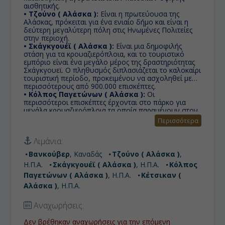
αισθητικής.
• Τζούνο ( Αλάσκα ):
Eίναι η πρωτεύουσα της
Αλάσκας, πρόκειται για ένα ενιαίο δήμο και είναι η
δεύτερη μεγαλύτερη πόλη στις Ηνωμένες Πολιτείες
στην περιοχή.
• Σκάγκγουέϊ ( Αλάσκα ):
Eίναι μια δημοφιλής
στάση για τα κρουαζιερόπλοια, και το τουριστικό
εμπόριο είναι ένα μεγάλο μέρος της δραστηριότητας
Σκάγκγουεϊ. Ο πληθυσμός διπλασιάζεται το καλοκαίρι
τουριστική περίοδο, προκειμένου να ασχοληθεί με
περισσότερους από 900.000 επισκέπτες.
• Κόλπος Παγετώνων ( Αλάσκα ):
Οι
περισσότεροι επισκέπτες έρχονται στο πάρκο για
μεγάλα κρουαζιερόπλοια τα οποία παραμένουν στον
κόλπο και οι επιβάτες απολαυμβάνουν μοναδικούς
Περισσότερα
παγετώνες συμπεριλαμβανομένων των θεαματικών
Margerie και Grand Pacific.
Λιμάνια:
• Κέτσικαν ( Αλάσκα ):
Κύρια ενασχόληση των
κατοίκων είναι το ψάρεμα σολομού και ίσως θα
Βανκούβερ
, Καναδάς
Τζούνο ( Αλάσκα )
,
μπορέσετε και εσείς να δείτε αυτά τα ψάρια να
Η.Π.Α.
Σκάγκγουέϊ ( Αλάσκα )
, Η.Π.Α.
Κόλπος
παλεύουν αντίθετα στο ρεύμα για να φτάσουν στο
τόπο όπου θα αφήσουν τα αυγά τους και έπειτα θα
Παγετώνων ( Αλάσκα )
, Η.Π.Α.
Κέτσικαν (
πεθάνουν.
Αλάσκα )
, Η.Π.Α.
Αναχωρήσεις:
Δεν βρέθηκαν αναχωρήσεις για την επόμενη