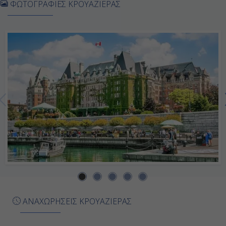
ΦΩΤΟΓΡΑΦΙΕΣ ΚΡΟΥΑΖΙΕΡΑΣ
18:00
Ημέρα 7η
Εν Πλω
-
-
Ημέρα 8η
Βανκούβερ, Καναδάς
07:30
Αποβίβαση
ΑΝΑΧΩΡΗΣΕΙΣ ΚΡΟΥΑΖΙΕΡΑΣ