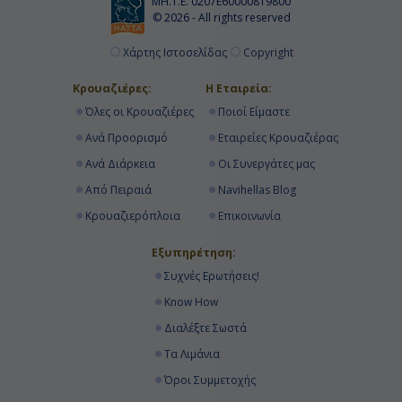
ΜΗ.Τ.Ε. 0207Ε60000819800
© 2026 - All rights reserved
Χάρτης Ιστοσελίδας
Copyright
Κρουαζιέρες:
Η Εταιρεία:
Όλες οι Κρουαζιέρες
Ποιοί Είμαστε
Ανά Προορισμό
Εταιρείες Κρουαζιέρας
Ανά Διάρκεια
Οι Συνεργάτες μας
Από Πειραιά
Navihellas Blog
Κρουαζιερόπλοια
Επικοινωνία
Εξυπηρέτηση:
Συχνές Ερωτήσεις!
Know How
Διαλέξτε Σωστά
Τα Λιμάνια
Όροι Συμμετοχής