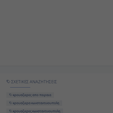
Ημέρα 9η
Κωνσταντινούπολη, Τουρκία
-
16:00
Ημέρα 10η
Εν Πλω
-
ΣΧΕΤΙΚΕΣ ΑΝΑΖΗΤΗΣΕΙΣ
-
κρουαζιερες απο πειραια
κρουαζιερα κωνσταντινουπολη
Ημέρα 11η
κρουαζιερες κωνσταντινουπολη