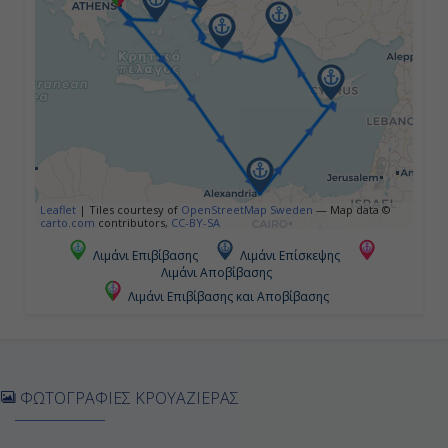
Λεμεσός, Κύπρος
13:00
19:00
Ημέρα 5η
Leaflet
|
Tiles courtesy of
OpenStreetMap Sweden
— Map data ©
Αττάλεια, Τουρκία
carto.com
contributors,
CC-BY-SA
Λιμάνι Επιβίβασης
Λιμάνι Επίσκεψης
08:00
Λιμάνι Αποβίβασης
17:00
Λιμάνι Επιβίβασης και Αποβίβασης
Ημέρα 6η
ΦΩΤΟΓΡΑΦΙΕΣ ΚΡΟΥΑΖΙΕΡΑΣ
Ρόδος, Ελλάδα
08:00