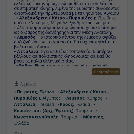
ελληνικής οικονομίας, ενώ διαθέτει το μεγαλύτερο,
σε επιβατική κίνηση, λιμένα της Ευρώπης συνδέοντας
ακτοπλοϊκά την πρωτεύουσα με τα νησιά του Αιγαίου
.
• Αλεξάνδρεια ( Κάϊρο - Πυραμίδες ):
Ιδρύθηκε
από τον 'δικό μας' Μέγα Αλέξανδρο και είναι μία
πόλη σταυροδρόμι πολιτισμών που χαρακτηρίστηκε
ως ο φάρος της διανόησης για την Μέση Ανατολή.
• Λεμεσός:
Το ιστορικό κέντρο της Λεμεσού σφύζει
από ζωή και είναι σίγουρο ότι θα ευχαριστηθείτε τη
βόλτα σας σ’ αυτό.
• Αττάλεια:
Έχει κριθεί ως τοποθεσία ιδιαιτέρου
κάλλους και πολιτιστικής κληρονομιάς και εκεί θα
βρεις τα παλιά ελληνικά σπίτια
.
• Ρόδος:
Είναι ο κυριότερος μαγνήτης μαζικού
τουρισμού στην Ελλάδα. Μια πόλη απο το παρελθόν
Περισσότερα
μέσα στην Ρόδο, καθώς ένα από τα σημαντικότερα
αξιοθέατα του νησιού είναι η Μεσαιωνική Πόλη, που
Λιμάνια:
αποτελεί Μνημείο Παγκόσμιας Κληρονομιάς και
περιλαμβάνεται στον κατάλογο της UNESCO.
Πειραιάς
, Ελλάδα
Αλεξάνδρεια ( Κάϊρο -
• Κουσάντασι (Αρχ. Έφεσος):
Το λιμάνι για την
Πυραμίδες )
, Αίγυπτος
Λεμεσός
, Κύπρος
επίσκεψη στην Αρχαία Έφεσσο, ένα από τα
μεγαλύτερα υπαίθρια μουσεία στον κόσμο, η οποία
Αττάλεια
, Τουρκία
Ρόδος
, Ελλάδα
απέχει μόλις 19 χιλιόμετρα.
Κουσάντασι (Αρχ. Έφεσος)
, Τουρκία
• Κωνσταντινούπολη:
Ιστορική, μοντέρνα,
Κωνσταντινούπολη
, Τουρκία
Μύκονος
,
παραδοσιακή, η Κωνσταντινούπολη είναι πολλές
πόλεις σε μια!
Ελλάδα
• Μύκονος:
Το νησί των ανέμων, της διασκέδασης
και του διεθνούς Jet Set.