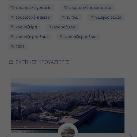
Μύκονος, Ελλάδα
τουριστικό γραφείο
τουριστικό πρακτορείο
13:00
τουριστικό πακέτο
εν πλω
γαμήλιο ταξίδι
κρουαζιέρα
κρουαζιερα
23:00
κρουαζιερόπλοιο
κρουαζιεροπλοιο
2024
Ημέρα 12η
ΣΧΕΤΙΚΕΣ ΚΡΟΥΑΖΙΕΡΕΣ
Πειραιάς, Ελλάδα
07:00
Αποβίβαση