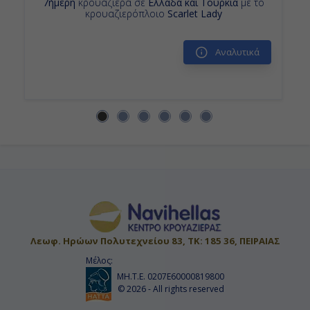
7ήμερη
κρουαζιέρα σε
Ελλάδα και Τουρκία
με το
κρουαζιερόπλοιο
Scarlet Lady
Ημέρα 14η
Αναλυτικά
Εν Πλω
-
-
Ημέρα 15η
Ρότερνταμ , Ολλανδία
07:00
Λεωφ. Ηρώων Πολυτεχνείου 83, ΤΚ: 185 36, ΠΕΙΡΑΙΑΣ
Αποβίβαση
Μέλος:
ΜΗ.Τ.Ε. 0207Ε60000819800
© 2026 - All rights reserved