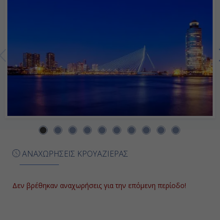
Ημέρα 7η
Χάρσταντ, Νορβηγία
12:00
20:00
Ημέρα 8η
Μπόντο, Νορβηγία
ΑΝΑΧΩΡΗΣΕΙΣ ΚΡΟΥΑΖΙΕΡΑΣ
07:00
15:00
Δεν βρέθηκαν αναχωρήσεις για την επόμενη περίοδο!
Ημέρα 9η