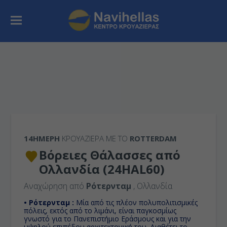
14ΉΜΕΡΗ
ΚΡΟΥΑΖΙΕΡΑ ΜΕ ΤΟ
ROTTERDAM
Βόρειες Θάλασσες από
Ολλανδία (24HAL60)
Αναχώρηση από
Ρότερνταμ
, Ολλανδία
• Ρότερνταμ :
Μία από τις πλέον πολυπολιτισμικές
πόλεις, εκτός από το λιμάνι, είναι παγκοσμίως
γνωστό για το Πανεπιστήμιο Εράσμους και για την
υψηλού επιπέδου αρχιτεκτονική του. Διαθέτει το