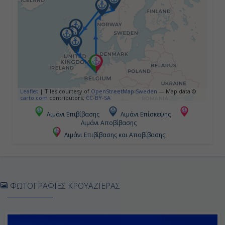
08:00
16:00
Ημέρα 5η
Εν Πλω
Leaflet
|
Tiles courtesy of
OpenStreetMap Sweden
— Map data ©
carto.com
contributors,
CC-BY-SA
-
Λιμάνι Επιβίβασης
Λιμάνι Επίσκεψης
Λιμάνι Αποβίβασης
-
Λιμάνι Επιβίβασης και Αποβίβασης
Ημέρα 6η
Χόνινγκσβαγκ, Νορβηγία
ΦΩΤΟΓΡΑΦΙΕΣ ΚΡΟΥΑΖΙΕΡΑΣ
11:00
18:00