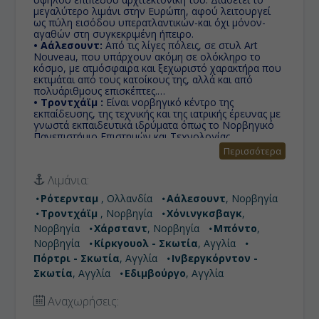
μεγαλύτερο λιμάνι στην Ευρώπη, αφού λειτουργεί
ως πύλη εισόδου υπερατλαντικών-και όχι μόνον-
αγαθών στη συγκεκριμένη ήπειρο.
• Αάλεσουντ:
Aπό τις λίγες πόλεις, σε στυλ Art
Nouveau, που υπάρχουν ακόμη σε ολόκληρο το
κόσμο, με ατμόσφαιρα και ξεχωριστό χαρακτήρα που
εκτιμάται από τους κατοίκους της, αλλά και από
πολυάριθμους επισκέπτες.
• Τροντχάϊμ :
Είναι νορβηγικό κέντρο της
εκπαίδευσης, της τεχνικής και της ιατρικής έρευνας με
γνωστά εκπαιδευτικά ιδρύματα όπως το Νορβηγικό
Πανεπιστήμιο Επιστημών και Τεχνολογίας.
• Χόνινγκσβαγκ (Βόρ. Ακρωτήριο):
Για να
Περισσότερα
ακαλύψετε πως επιβίωναν οι άνθρωποι σ’ αυτήν την
αφιλόξενη περιοχή, με τα ακραία καιρικά φαινόμενα,
Λιμάνια:
θα επισκεφθείτε το North Cape Museum.
• Χάρσταντ:
Το Χάρσταντ (Harstad) είναι ο δεύτερος
Ρότερνταμ
, Ολλανδία
Αάλεσουντ
, Νορβηγία
πιο πυκνοκατοικημένος δήμος στην κομητεία Troms
Τροντχάϊμ
, Νορβηγία
Χόνινγκσβαγκ
,
og Finnmark της Νορβηγίας. Βρίσκεται κυρίως στο
μεγάλο νησί Hinnøya. Το δημοτικό κέντρο είναι η
Νορβηγία
Χάρσταντ
, Νορβηγία
Μπόντο
,
πόλη Harstad, η πολυπληθέστερη πόλη στο Central
Νορβηγία
Κίρκγουολ - Σκωτία
, Αγγλία
Hålogaland και η τρίτη μεγαλύτερη σε ολόκληρη τη
Πόρτρι - Σκωτία
, Αγγλία
Ινβεργκόρντον -
Βόρεια Νορβηγία. Η πόλη ιδρύθηκε το 1904.
• Μπόντο:
Σκωτία
, Αγγλία
Bρίσκεται βόρεια του Αρκτικού Κύκλου,
Εδιμβούργο
, Αγγλία
είναι η μεγαλύτερη αστική περιοχή της πόλης στο
νομό Nordland, και η δεύτερη μεγαλύτερη στη βόρεια
Αναχωρήσεις:
Νορβηγία.
• Κίρκγουολ - Σκωτία:
Πρωτεύουσα και η