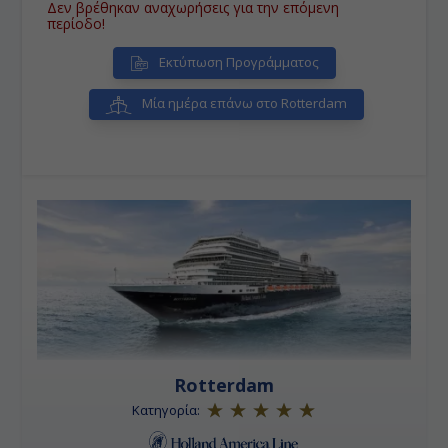
Δεν βρέθηκαν αναχωρήσεις για την επόμενη
μεγαλύτερη πόλη των Ορκάδων και βρίσκεται στο
περίοδο!
νησί Μέινλαντ της Σκωτίας.
• Πόρτρι - Σκωτία:
Λιμάνι πλαισιωμένο από βράχια,
Εκτύπωση Προγράμματος
με μια προβλήτα που σχεδιάστηκε από τον Τhomaw
Telford, είναι η μεγαλύτερη πόλη στο Skye στις
Εσωτερικές Εβρίδες της Σκωτίας. Η πόλη χρησιμεύει
Μία ημέρα επάνω στο Rotterdam
ως κέντρο για τους τουρίστες να εξερευνήσετε το
νησί.
• Ινβεργκόρντον - Σκωτία:
Φημίζεται για τις
τοιχογραφίες με ζωηρά χρώματα που βρίσκονται
διάσπαρτες στο κέντρο και απεικονίζουν κομμάτια
απ’την ιστορία και τον πολιτισμό της πόλης.
• Εδιμβούργο:
'Το Εδιμβούργο σε σχέση με το
Λονδίνο είναι όπως η ποίηση σε σχέση με την πρόζα'
είπε κάποτε η συγγραφέας Σαρλότ Μπροντέ.
Rotterdam
Κατηγορία: