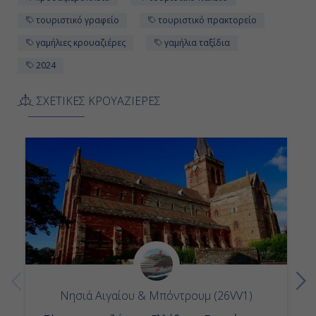
08:00
τουριστικό γραφείο
τουριστικό πρακτορείο
16:00
γαμήλιες κρουαζιέρες
γαμήλια ταξίδια
2024
Ημέρα 12η
ΣΧΕΤΙΚΕΣ ΚΡΟΥΑΖΙΕΡΕΣ
Ινβεργκόρντον - Σκωτία, Αγγλία
08:00
17:00
Ημέρα 13η
Εδιμβούργο, Αγγλία
08:00
Νησιά Αιγαίου & Μπόντρουμ (26VV1)
17:00