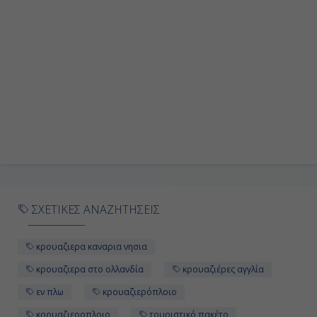
Εν Πλω
-
-
Ημέρα 10η
Κίρκγουολ - Σκωτία, Αγγλία
08:00
ΣΧΕΤΙΚΕΣ ΑΝΑΖΗΤΗΣΕΙΣ
16:00
κρουαζιερα καναρια νησια
Ημέρα 11η
κρουαζιερα στο ολλανδία
κρουαζιέρες αγγλία
εν πλω
κρουαζιερόπλοιο
Πόρτρι - Σκωτία, Αγγλία
κρουαζιεροπλοιο
τουριστικό πακέτο