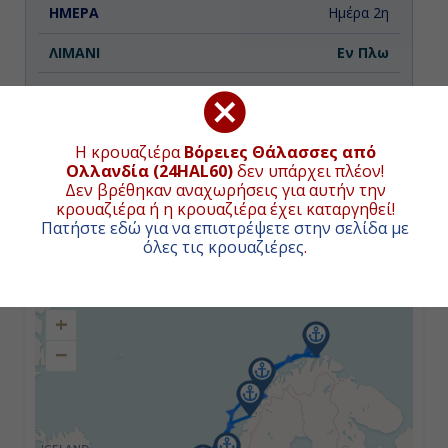
Ημέρα 2η
Εν Πλω
-
-
Η κρουαζιέρα
Βόρειες Θάλασσες από
Ολλανδία (24HAL60)
δεν υπάρχει πλέον!
Δεν βρέθηκαν αναχωρήσεις για αυτήν την
Ημέρα 3η
κρουαζιέρα ή η κρουαζιέρα έχει καταργηθεί!
Πατήστε εδώ για να επιστρέψετε στην σελίδα με
Αάλεσουντ, Νορβηγία
ΧΑΡΤΗΣ ΚΡΟΥΑΖΙΕΡΑΣ
όλες τις κρουαζιέρες
.
10:00
+
18:00
−
Ημέρα 4η
Τροντχάϊμ , Νορβηγία