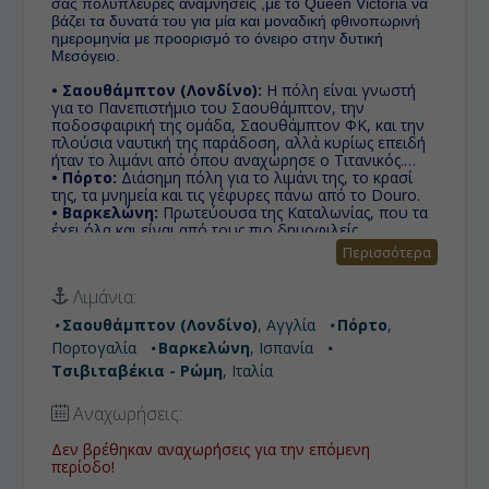
σας πολύπλευρες αναμνήσεις ,με το Queen Victoria να
βάζει τα δυνατά του για μία και μοναδική φθινοπωρινή
ημερομηνία με προορισμό το όνειρο στην δυτική
Μεσόγειο.
• Σαουθάμπτον (Λονδίνο):
H πόλη είναι γνωστή
για το Πανεπιστήμιο του Σαουθάμπτον, την
ποδοσφαιρική της ομάδα, Σαουθάμπτον ΦΚ, και την
πλούσια ναυτική της παράδοση, αλλά κυρίως επειδή
ήταν το λιμάνι από όπου αναχώρησε ο Τιτανικός.
• Πόρτο:
Διάσημη πόλη για το λιμάνι της, το κρασί
της, τα μνημεία και τις γέφυρες πάνω από το Douro.
• Βαρκελώνη:
Πρωτεύουσα της Καταλωνίας, που τα
έχει όλα και είναι από τους πιο δημοφιλείς
προορισμούς στην Ευρώπη.
Περισσότερα
• Τσιβιταβέκια - Ρώμη:
Πόλη με σπουδαία ιστορία
και αξιοσημείωτη προσφορά στην επιστήμη, τον
Λιμάνια:
πολιτισμό και τις τέχνες. Γι' αυτό το λόγο, καθώς και
για τα πολυάριθμα και εξαιρετικής ομορφιάς μνημεία
Σαουθάμπτον (Λονδίνο)
, Αγγλία
Πόρτο
,
της, της έχει αποδοθεί η προσωνυμία «η αιώνια
Πορτογαλία
Βαρκελώνη
, Ισπανία
πόλη»
Τσιβιταβέκια - Ρώμη
, Ιταλία
Αναχωρήσεις:
Δεν βρέθηκαν αναχωρήσεις για την επόμενη
περίοδο!