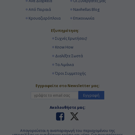
Ανά Διάρκεια
Οι Συνεργάτες μας
Από Πειραιά
Navihellas Blog
Κρουαζιερόπλοια
Επικοινωνία
Εξυπηρέτηση:
Συχνές Ερωτήσεις!
Know How
Διαλέξτε Σωστά
Τα Λιμάνια
Όροι Συμμετοχής
Εγγραφείτε στο Newsletter μας:
Εγγραφή
Ακολουθήστε μας:
Απαγορεύεται η αναπαραγωγή του περιεχομένου της
ιστοσελίδας με οιανδήποτε τρόπο και μέσο. Για περισσότερες