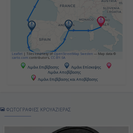
-
-
Ημέρα 5η
Εν Πλω
Leaflet
|
Tiles courtesy of
OpenStreetMap Sweden
— Map data ©
carto.com
contributors,
CC-BY-SA
-
Λιμάνι Επιβίβασης
Λιμάνι Επίσκεψης
Λιμάνι Αποβίβασης
-
Λιμάνι Επιβίβασης και Αποβίβασης
Ημέρα 6η
Βαρκελώνη, Ισπανία
ΦΩΤΟΓΡΑΦΙΕΣ ΚΡΟΥΑΖΙΕΡΑΣ
Ολόκληρη
Ημέρα