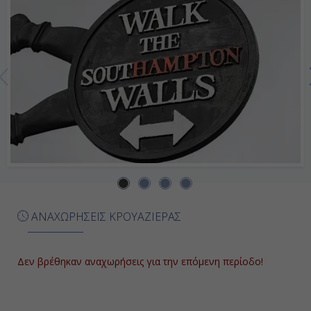
Ημέρα 7η
Εν Πλω
-
-
Ημέρα 8η
Τσιβιταβέκια - Ρώμη, Ιταλία
ΑΝΑΧΩΡΗΣΕΙΣ ΚΡΟΥΑΖΙΕΡΑΣ
Άφιξη
Αποβίβαση
Δεν βρέθηκαν αναχωρήσεις για την επόμενη περίοδο!