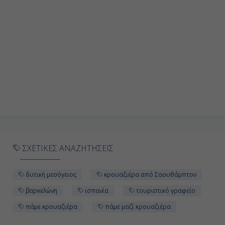
ΣΧΕΤΙΚΕΣ ΑΝΑΖΗΤΗΣΕΙΣ
δυτική μεσόγειος
κρουαζιέρα από Σαουθάμπτον
βαρκελώνη
ισπανία
τουριστικό γραφείο
πάμε κρουαζιέρα
πάμε μαζί κρουαζιέρα