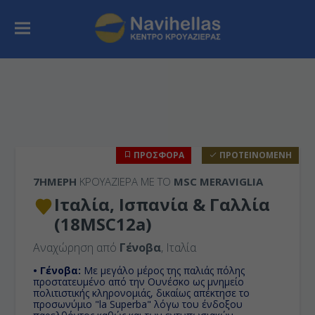
ΠΡΟΣΦΟΡΑ
ΠΡΟΤΕΙΝΟΜΕΝΗ
7ΉΜΕΡΗ
ΚΡΟΥΑΖΙΕΡΑ ΜΕ ΤΟ
MSC MERAVIGLIA
Ιταλία, Ισπανία & Γαλλία
(18MSC12a)
Αναχώρηση από
Γένοβα
, Ιταλία
• Γένοβα:
Με μεγάλο μέρος της παλιάς πόλης
προστατευμένο από την Ουνέσκο ως μνημείο
πολιτιστικής κληρονομιάς, δικαίως απέκτησε το
προσωνύμιο "la Superba" λόγω του ένδοξου