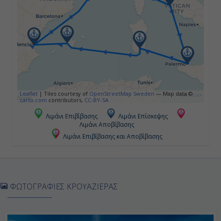
18:00
Ημέρα 5η
Πάλμα Μαγιόρκα ( Βαλεαρίδες ),
Ισπανία
Leaflet
|
Tiles courtesy of
OpenStreetMap Sweden
— Map data ©
carto.com
contributors,
CC-BY-SA
15:00
Λιμάνι Επιβίβασης
Λιμάνι Επίσκεψης
23:59
Λιμάνι Αποβίβασης
Λιμάνι Επιβίβασης και Αποβίβασης
Ημέρα 6η
Βαλένθια, Ισπανία
ΦΩΤΟΓΡΑΦΙΕΣ ΚΡΟΥΑΖΙΕΡΑΣ
09:30
16:00