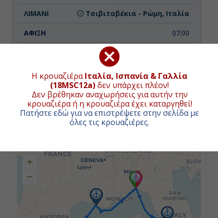
Τσιβιταβέκια - Ρώμη, Ιταλία
07:00
17:00
Η κρουαζιέρα
Ιταλία, Ισπανία & Γαλλία
(18MSC12a)
δεν υπάρχει πλέον!
Ημέρα 3η
Δεν βρέθηκαν αναχωρήσεις για αυτήν την
Δυνατότητα επιβίβασης και αποβίβασης από το
κρουαζιέρα ή η κρουαζιέρα έχει καταργηθεί!
λιμάνι της Τσιβιταβέκια (Ρώμη).
Παλέρμο (Σικελία), Ιταλία
Πατήστε εδώ για να επιστρέψετε στην σελίδα με
όλες τις κρουαζιέρες
.
ΧΑΡΤΗΣ ΚΡΟΥΑΖΙΕΡΑΣ
09:00
15:00
+
−
Ημέρα 4η
Κάλιαρι (Σαρδηνία), Ιταλία
09:00