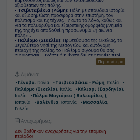
παρελθόντος καθώς και των εντυπωσιακών
αξιοθεάτων της πόλης.
• Τσιβιταβέκια (Ρώμη):
Πόλη με σπουδαία ιστορία
και αξιοσημείωτη προσφορά στην επιστήμη, τον
πολιτισμό και τις τέχνες. Γι' αυτό το λόγο, καθώς και
για τα πολυάριθμα και εξαιρετικής ομορφιάς μνημεία
της, της έχει αποδοθεί η προσωνυμία «η αιώνια
πόλη»
• Παλέρμο (Σικελία):
Πρωτεύουσα της Σικελίας, το
μεγαλύτερο νησί της Μεσογείου και αυτόνομη
περιοχή της Ιταλίας, το Παλέρμο σίγουρα θα σας
συναρπάσει. Ξεχάστε ό,τι έχετε δει στις ταινίες περί
σικελικής μαφίας και αφεθείτε στη μυστηριώδη αυτή
Περισσότερα
πόλη!
• Κάλιαρι (Σαρδηνία):
Στο τοπικό ιδίωμα, Κάλιαρι
Λιμάνια:
σημαίνει κάστρο γι'αυτό και το Καστέλο του Κάλιαρι
έχει γίνει το έμβλημα της πόλης και θυμίζει
Γένοβα
, Ιταλία
Τσιβιταβέκια - Ρώμη
, Ιταλία
λαβύρινθο.
Παλέρμο (Σικελία)
, Ιταλία
Κάλιαρι (Σαρδηνία)
,
• Πάλμα Μαγιόρκα (Βαλεαρίδες):
Είναι το
μεγαλύτερο νησί των Βαλεαρίδων, μιας αυτόνομης
Ιταλία
Πάλμα Μαγιόρκα ( Βαλεαρίδες )
,
κοινότητας της Ισπανίας. Η Πάλμα Ντε Μαγιόρκα είναι
Ισπανία
Βαλένθια
, Ισπανία
Μασσαλία
,
η πρωτεύουσα του νησιού, ή όπως την γνωρίζουν οι
Γαλλία
κάτοικοι του υπόλοιπου νησιού Ciutat, δηλαδή πόλη
στα καταλανικά, παρόμοιο του συνηθισμένου
χαρακτηρισμού στα ελληνικά νησιά 'χώρα'.
Αναχωρήσεις:
• Βαλένθια:
Τρίτη μεγαλύτερη πόλη της Ισπανίας με
ιστορικό κέντρο γεμάτο από μνημεία ιδιαίτερης
Δεν βρέθηκαν αναχωρήσεις για την επόμενη
ιστορικής και αρχιτεκτονικής αξίας.
περίοδο!