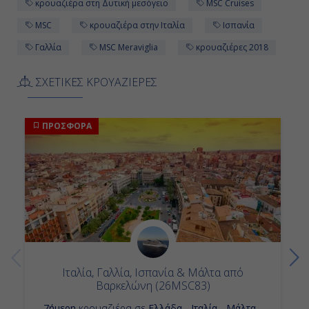
κρουαζιέρα στη Δυτική μεσόγειο
MSC Cruises
MSC
κρουαζιέρα στην Ιταλία
Ισπανία
Γαλλία
MSC Meraviglia
κρουαζιέρες 2018
ΣΧΕΤΙΚΕΣ ΚΡΟΥΑΖΙΕΡΕΣ
ΠΡΟΣΦΟΡΑ
Ιταλία, Γαλλία, Ισπανία & Μάλτα από
Βαρκελώνη (26MSC83)
7ήμερη
κρουαζιέρα σε
Ελλάδα - Ιταλία - Μάλτα -