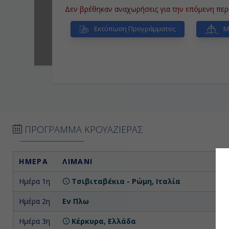
Δεν βρέθηκαν αναχωρήσεις για την επόμενη περ
Εκτύπωση Προγράμματος
Μί
ΠΡΟΓΡΑΜΜΑ ΚΡΟΥΑΖΙΕΡΑΣ
ΗΜΕΡΑ
ΛΙΜΑΝΙ
Α
Ημέρα 1η
Τσιβιταβέκια - Ρώμη, Ιταλία
Επ
Ημέρα 2η
Εν Πλω
Ημέρα 3η
Κέρκυρα, Ελλάδα