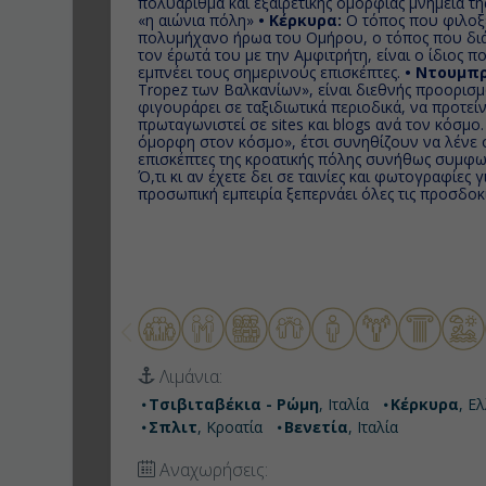
πολυάριθμα και εξαιρετικής ομορφιάς μνημεία τη
«η αιώνια πόλη»
• Κέρκυρα:
Ο τόπος που φιλοξ
πολυμήχανο ήρωα του Ομήρου, ο τόπος που διά
τον έρωτά του με την Αμφιτρήτη, είναι ο ίδιος π
εμπνέει τους σημερινούς επισκέπτες.
• Ντουμπ
Tropez των Βαλκανίων», είναι διεθνής προορισμός
φιγουράρει σε ταξιδιωτικά περιοδικά, να προτείν
πρωταγωνιστεί σε sites και blogs ανά τον κόσμο
όμορφη στον κόσμο», έτσι συνηθίζουν να λένε οι
επισκέπτες της κροατικής πόλης συνήθως συμφω
Ό,τι κι αν έχετε δει σε ταινίες και φωτογραφίες γ
προσωπική εμπειρία ξεπερνάει όλες τις προσδοκί
Λιμάνια:
Τσιβιταβέκια - Ρώμη
, Ιταλία
Κέρκυρα
, Ε
Σπλιτ
, Κροατία
Βενετία
, Ιταλία
Αναχωρήσεις: