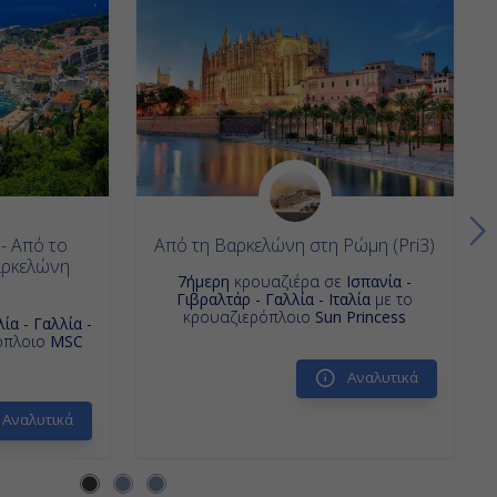
- Από το
Από τη Βαρκελώνη στη Ρώμη (Pri3)
αρκελώνη
7ήμερη
κρουαζιέρα σε
Ισπανία -
Γιβραλτάρ - Γαλλία - Ιταλία
με το
κρουαζιερόπλοιο
Sun Princess
λία - Γαλλία -
όπλοιο
MSC
Αναλυτικά
Αναλυτικά