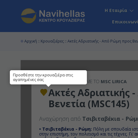
Η Εταιρία
Επικοινων
Αρχική
::
Κρουαζιέρες
:: Ακτές Αδριατικής - Από Ρώμη προς Βε
Προσθέστε την κρουαζιέρα στις
αγαπημένες σας
5ΉΜΕΡΗ
ΚΡΟΥΑΖΙΕΡΑ ΜΕ ΤΟ
MSC LIRICA
Ακτές Αδριατικής 
Βενετία (MSC145)
Αναχώρηση από
Τσιβιταβέκια - Ρώμ
• Τσιβιταβέκια - Ρώμη:
Πόλη με σπουδαία ιστ
στην επιστήμη, τον πολιτισμό και τις τέχνες. Γι' 