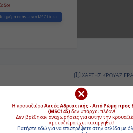
ίοδο!
α ημέρα επάνω στο MSC Lirica
ΧΑΡΤΗΣ ΚΡΟΥΑΖΙΕΡ
Συνολική απ
ΦΙΞΗ
ΑΝΑΧΩΡΗΣΗ
+
ιβίβαση
18:00
Η κρουαζιέρα
Ακτές Αδριατικής - Από Ρώμη προς 
(MSC145)
δεν υπάρχει πλέον!
−
Δεν βρέθηκαν αναχωρήσεις για αυτήν την κρουαζιέ
-
-
κρουαζιέρα έχει καταργηθεί!
Πατήστε εδώ για να επιστρέψετε στην σελίδα με όλ
08:00
18:00