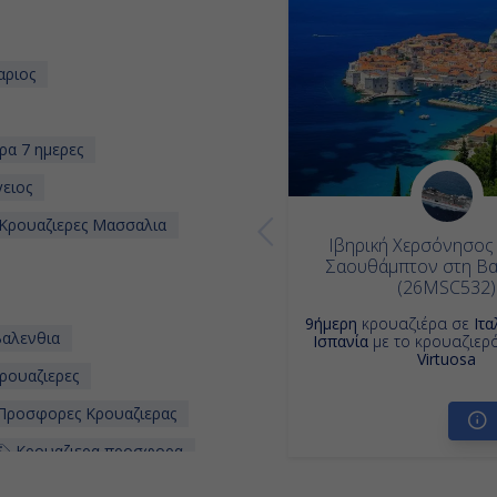
αριος
ρα 7 ημερες
ειος
Κρουαζιερες Μασσαλια
Ιβηρική Χερσόνησος 
Σαουθάμπτον στη Β
(26MSC532)
9ήμερη
κρουαζιέρα σε
Ιτα
Βαλενθια
Ισπανία
με το κρουαζιερ
Virtuosa
ρουαζιερες
ροσφορες Κρουαζιερας
Κρουαζιερα προσφορα
 Ρωμη