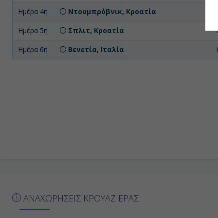
Ημέρα 4η
Ντουμπρόβνικ, Κροατία
Ημέρα 5η
Σπλιτ, Κροατία
Ημέρα 6η
Βενετία, Ιταλία
ΑΝΑΧΩΡΗΣΕΙΣ ΚΡΟΥΑΖΙΕΡΑΣ