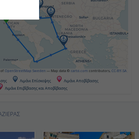
 of
OpenStreetMap Sweden
— Map data ©
carto.com
contributors,
CC-BY-SA
ασης
Λιμάνι Επίσκεψης
Λιμάνι Αποβίβασης
Λιμάνι Επιβίβασης και Αποβίβασης
ΑΖΙΕΡΑΣ