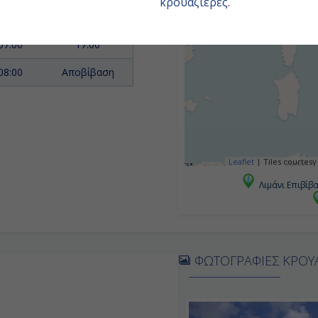
κρουαζιέρες
.
07:00
20:00
07:00
17:00
08:00
Αποβίβαση
Leaflet
|
Tiles courtesy
Λιμάνι Επιβίβ
ΦΩΤΟΓΡΑΦΙΕΣ ΚΡΟΥ