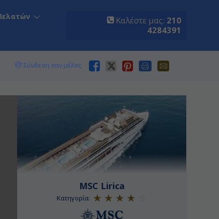
Πελατών
Καλέστε μας:
210
4284391
Σύνδεση σαν μέλος
MSC Lirica
Κατηγορία: