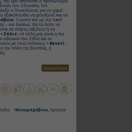
ς, της έχει αποδοθεί η προσωνυμία
ένησε τον Οδυσσέα, τον
λεξε ο Ποσειδώνας για να χαρεί
ου εξακολουθεί να φιλοξενεί και να
ρόβνικ:
Γνωστό και ως «το Saint
 – και δικαίως. Θα το δείτε να
εται σε στήλες ταξιδιού ή να
.
• Σπλιτ:
«Η πόλη μας είναι η πιο
 κάτοικοι του Σπλιτ και οι
νούν με τους ντόπιους.
• Βενετία:
ια την πόλη της Βενετίας, η
ες.
Περισσότερα
λλάδα
Ντουμπρόβνικ
, Κροατία